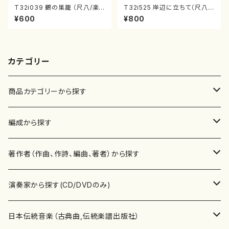
T32i039 鶴の巣籠 （尺八/楽
T32i525 岸辺に立ちて（尺八/
譜）都山no.38
初代 中村双葉/楽譜）都山流公
¥600
¥800
刊楽譜曲番:2234
カテゴリー
商品カテゴリーから探す
楽譜
編成から探す
書籍
邦楽器
著作者（作曲、作詩、編曲、著者）から探す
書籍
箏・琴（ソロ）
CD・DVD
合唱
あ行
演奏家から探す(CD/DVDのみ)
テキストブック
箏・琴（合奏）
混声合唱
青木省三(アオキ ショウゾウ)
チケット
歌・声
か行
邦楽（箏、三味線、尺八等）演奏家
日本伝統音楽（古典曲,伝統楽譜出版社）