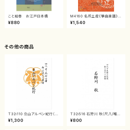
こと絵巻 お江戸日本橋
M4160 名所土産《箏曲楽譜》
（箏/宮城喜代子・宮城数江著・
¥880
¥1,540
宮城宗家監修/箏曲古典楽譜）
その他の商品
T32i110 立山アルペン紀行（尺
T32i516 石狩川 秋（尺八/唯是
八/初代 石垣征山/尺八/都山式
震一/楽譜）都山no:2225
¥1,300
¥800
譜）都山流公刊楽譜曲番:559