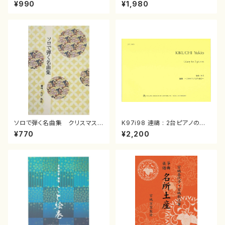
スメドレー( 箏2/大平光美 編
（箏/宮城道雄著・宮城宗家監修/
¥990
¥1,980
曲/楽譜）
箏曲古典楽譜）
ソロで弾く名曲集 クリスマス・
K97i98 連禱 : 2台ピアノのた
イブ／恋人がサンタクロース(
めの（2 Pianos / 菊池 幸夫 /
¥770
¥2,200
箏独奏 /大平光美 編曲/楽
楽譜）
譜）