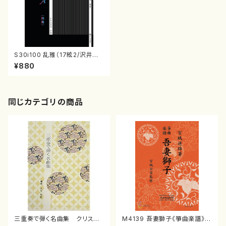
S30i100 乱雅（17絃2/沢井比
河流/楽譜）
¥880
同じカテゴリの商品
三重奏で弾く名曲集 クリスマ
M4139 吾妻獅子《箏曲楽譜》