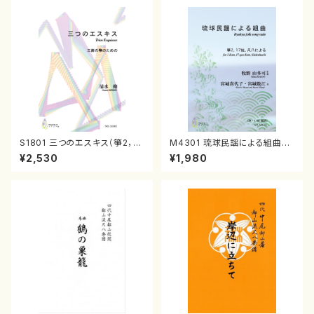
S1801 三つのエスキス（箏2，1
M4301 琉球民謡による組曲
7/清水 脩/楽譜）
（箏/牧野由多可作曲/宮城喜代
¥2,530
¥1,980
子・宮城数江著/箏曲楽譜）