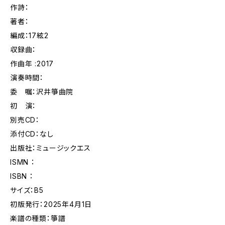
作詩：
著者：
編成：17絃2
収録曲：
作曲年 :2017
演奏時間：
委 嘱：沢井箏曲院
初 演：
別売CD：
添付CD：なし
出版社：ミュージックエス
ISMN ：
ISBN ：
サイズ：B5
初版発行：2025年4月1日
楽譜の種類：箏譜