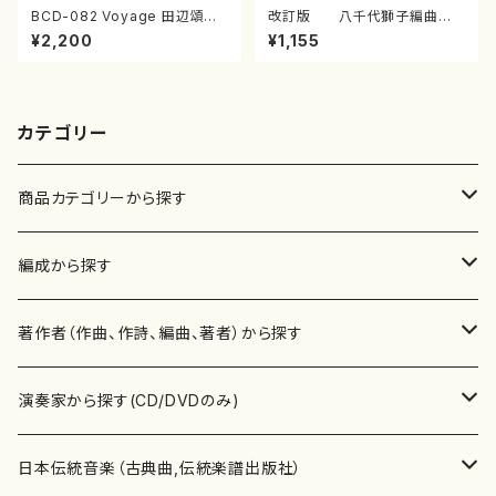
BCD-082 Voyage 田辺頌山
改訂版 八千代獅子編曲
の演奏によるマーティン・リーガ
（編曲八千代獅子）(/宮城道
¥2,200
¥1,155
ン尺八作品集（田辺頌山/マーテ
雄/楽譜）
ィン・リーガン/CD）
カテゴリー
商品カテゴリーから探す
楽譜
編成から探す
書籍
邦楽器
著作者（作曲、作詩、編曲、著者）から探す
書籍
箏・琴（ソロ）
CD・DVD
合唱
あ行
演奏家から探す(CD/DVDのみ)
テキストブック
箏・琴（合奏）
混声合唱
青木省三(アオキ ショウゾウ)
チケット
歌・声
か行
邦楽（箏、三味線、尺八等）演奏家
日本伝統音楽（古典曲,伝統楽譜出版社）