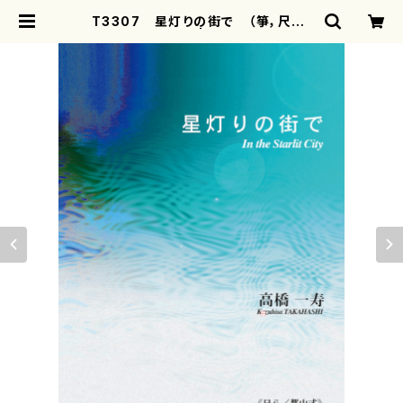
T3307 星灯りの街で （箏，尺八/
髙橋一寿/楽譜） | motherearth