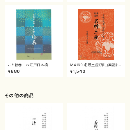
譜）
こと絵巻 お江戸日本橋
M4160 名所土産《箏曲楽譜》
（箏/宮城喜代子・宮城数江著・
¥880
¥1,540
宮城宗家監修/箏曲古典楽譜）
その他の商品