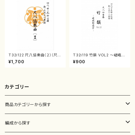
T32i122 尺八協奏曲（２）（尺
T32i119 竹韻 VOL2 ～嵯峨野
八/二代 山本邦山/尺八/都山式
遊歩～（尺八/野村峰山/尺八/都
¥1,700
¥900
譜）都山流公刊楽譜曲番:571
山式譜）都山流公刊楽譜曲番:5
68
カテゴリー
商品カテゴリーから探す
楽譜
編成から探す