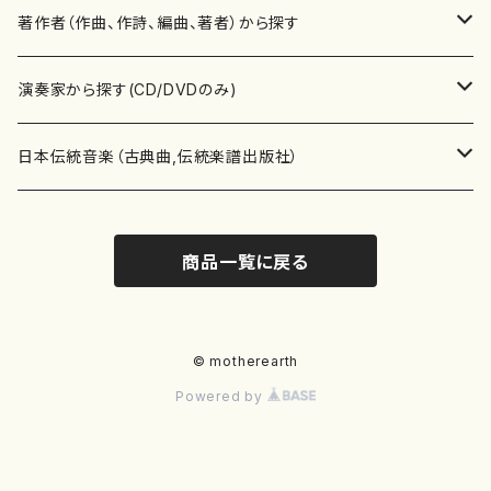
書籍
邦楽器
著作者（作曲、作詩、編曲、著者）から探す
書籍
箏・琴（ソロ）
CD・DVD
合唱
あ行
演奏家から探す(CD/DVDのみ)
テキストブック
箏・琴（合奏）
混声合唱
青木省三(アオキ ショウゾウ)
チケット
歌・声
か行
邦楽（箏、三味線、尺八等）演奏家
日本伝統音楽（古典曲,伝統楽譜出版社）
事典
三味線（ソロ）
女声合唱
青島広志（アオシマ ヒロシ）
ソプラノ
梯郁夫(カケハシ イクオ)
アルメリア（箏）
雑誌
洋楽器（鍵盤楽器）
さ行
声楽家・合唱団・朗読等
地歌箏曲（箏古典楽譜）
商品一覧に戻る
詩集
三味線（合奏）
男声合唱
秋山健治(アキヤマ ケンジ）
アルト
蔭山滸山(カゲヤマ キョザン)
石川高（笙）
邦楽ジャーナル
ピアノ（ソロ）
斉藤松声(サイトウ ショウセイ)
應和惠子（声楽・ソプラノ）
宮城道雄（宮城宗家監修）
レコード
洋楽器（弦楽器）
た行
洋楽-鍵盤楽器（ピアノ、オルガン等）演奏家
地歌箏曲（三絃古典楽譜）
尺八（ソロ）
児童合唱
秋山邦晴(アキヤマ クニハル)
テノール
景山伸夫(カゲヤマ ノブオ)
伊藤まなみ（箏）
ピアノ（連弾）
斎藤武（サイトウ タケシ）
栗友会女声アンサンブル（合唱・女声合唱）
バイオリン（ソロ）
平良伊津美(タイラ イツミ)
マリーン・ファン・ニューケルケン（ピアノ）
宮城道雄（宮城宗家監修）
雑貨・アクセサリー
洋楽器（木管楽器）
な行
洋楽-弦楽器（バイオリン、ギター等）演奏家
長唄青柳楽譜（唄、三味線楽譜）
© motherearth
Powered by
尺八（合奏）
朗読・語り
芥川也寸志（アクタガワ ヤスシ）
バリトン
葛西聖憲(カサイ マサノリ)
浦上恵子（箏）
ピアノ（合奏）
斎藤友子(サイトウ トモコ)
川口聖加（声楽・ソプラノ）
バイオリン（合奏）
田頭優子(タガシラ ユウコ)
赤城眞理（ピアノ）
フルート（ピッコロを含む）（ソロ）
内藤 明美(ナイトウ アケミ)
戸澤哲夫（バイオリン）
杵屋彌之介(青柳茂三）
用具
洋楽器（金管楽器）
は行
洋楽-木管楽器（フルート、クラリネット等）演奏家
尺八（古典楽譜、伝統楽譜出版社）
邦楽大合奏
歌曲
芦垣美穂(アシガキ ミホ)
バス
片桐朋子(カタギリ トモコ)
小笠原夏美（箏）
オルガン
佐伯圭子(サエキ ケイコ)
平野忠彦（声楽・バリトン）
ビオラ
高野喜長(タカノ キチョウ)
青柳晋（ピアノ）
フルート（ピッコロを含む）（合奏）
永井薫(ナガイ カオル）
工藤真菜（バイオリン）
トランペット
萩原正吟(ハギワラ セイギン)
河村利夫（サクソフォン）
都山楽会楽譜
洋楽器（打楽器）
ま行
洋楽-打楽器（パーカッション、マリンバ等）演奏者