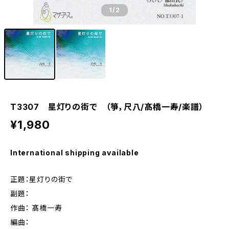
1
/2
T3307 星灯りの街で （箏，尺八/髙橋一寿/楽譜）
¥1,980
International shipping available
正題：星灯りの街で
副題：
作曲： 髙橋一寿
編曲：