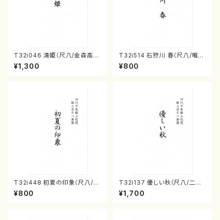
T32i046 清姫（尺八/金森高
T32i514 石狩川 春（尺八/唯是
山/楽譜）都山流公刊楽譜曲番：
震一/楽譜）都山no:2223
¥1,300
¥800
45
T32i448 初夏の印象（尺八/久
T32i137 優しい秋（尺八/二代
本玄智/楽譜）都山流公刊楽譜曲
山本邦山/尺八/都山式譜）都山
¥800
¥1,700
番:2155
流公刊楽譜曲番:586