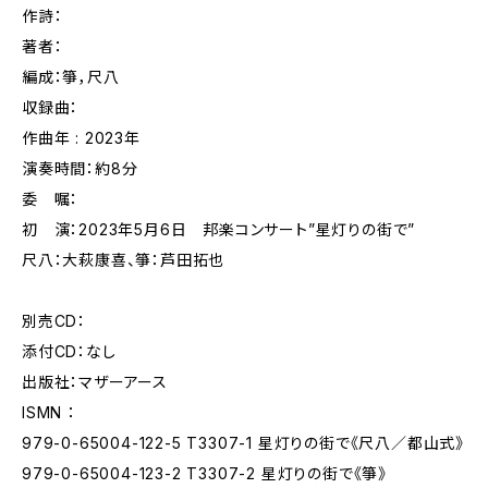
作詩：
著者：
編成：箏，尺八
収録曲：
作曲年 : 2023年
演奏時間：約8分
委 嘱：
初 演：2023年5月6日 邦楽コンサート”星灯りの街で”
尺八：大萩康喜、箏：芦田拓也
別売CD：
添付CD：なし
出版社：マザーアース
ISMN ：
979-0-65004-122-5 T3307-1 星灯りの街で《尺八／都山式》
979-0-65004-123-2 T3307-2 星灯りの街で《箏》