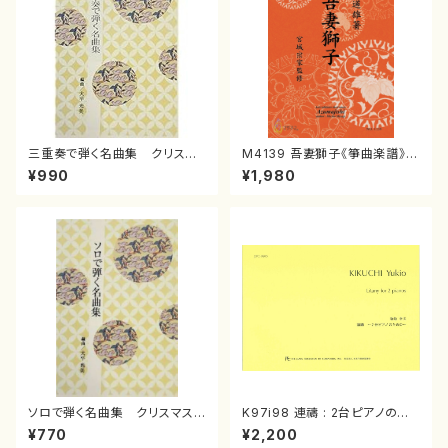
三重奏で弾く名曲集 クリスマ
M4139 吾妻獅子《箏曲楽譜》
スメドレー( 箏2/大平光美 編
（箏/宮城道雄著・宮城宗家監修/
¥990
¥1,980
曲/楽譜）
箏曲古典楽譜）
ソロで弾く名曲集 クリスマス・
K97i98 連禱 : 2台ピアノのた
イブ／恋人がサンタクロース(
めの（2 Pianos / 菊池 幸夫 /
¥770
¥2,200
箏独奏 /大平光美 編曲/楽
楽譜）