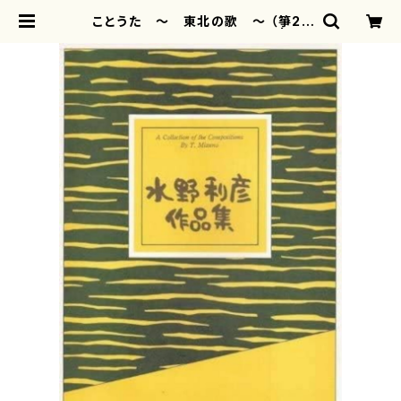
ことうた ～ 東北の歌 ～ （箏2・
尺八／水野利彦作曲／箏楽譜） | mo
therearth