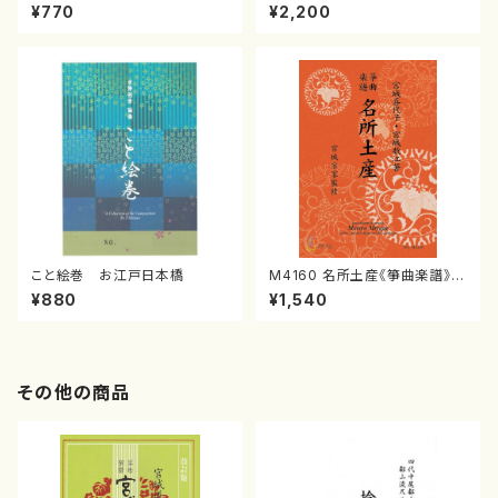
イブ／恋人がサンタクロース(
めの（2 Pianos / 菊池 幸夫 /
¥770
¥2,200
箏独奏 /大平光美 編曲/楽
楽譜）
譜）
こと絵巻 お江戸日本橋
M4160 名所土産《箏曲楽譜》
（箏/宮城喜代子・宮城数江著・
¥880
¥1,540
宮城宗家監修/箏曲古典楽譜）
その他の商品