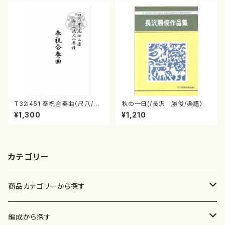
T32i451 奉祝合奏曲（尺八/久
秋の一日(/長沢 勝俊/楽譜）
本玄智/楽譜）都山流公刊楽譜曲
¥1,300
¥1,210
番:2158
カテゴリー
商品カテゴリーから探す
楽譜
編成から探す