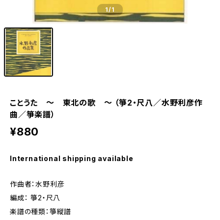
1
/1
ことうた ～ 東北の歌 ～ （箏2・尺八／水野利彦作
曲／箏楽譜）
¥880
International shipping available
作曲者：水野利彦
編成： 箏2・尺八
楽譜の種類：箏縦譜