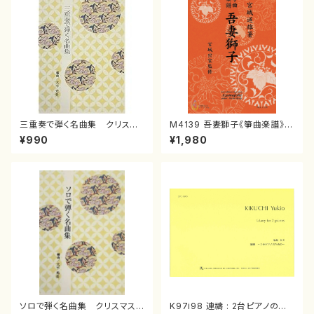
三重奏で弾く名曲集 クリスマ
M4139 吾妻獅子《箏曲楽譜》
スメドレー( 箏2/大平光美 編
（箏/宮城道雄著・宮城宗家監修/
¥990
¥1,980
曲/楽譜）
箏曲古典楽譜）
ソロで弾く名曲集 クリスマス・
K97i98 連禱 : 2台ピアノのた