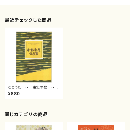
最近チェックした商品
ことうた ～ 東北の歌 ～
（箏2・尺八／水野利彦作曲／箏
¥880
楽譜）
同じカテゴリの商品