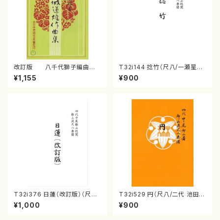
改訂版 八千代獅子編曲
T32i144 捻竹（尺八/一瀬星山/
（編曲八千代獅子）(/宮城道
尺八/都山式譜）都山流公刊楽譜
¥1,155
¥900
雄/楽譜）
曲番:593
T32i376 日蓮（改訂版）（尺八/
T32i529 円（尺八/二代 池田静
宮城道雄/楽譜）都山流公刊楽譜
山/楽譜）都山流公刊楽譜曲番:2
¥1,000
¥900
曲番:2081
238