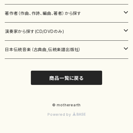
書籍
邦楽器
著作者（作曲、作詩、編曲、著者）から探す
書籍
箏・琴（ソロ）
CD・DVD
合唱
あ行
演奏家から探す(CD/DVDのみ)
テキストブック
箏・琴（合奏）
混声合唱
青木省三(アオキ ショウゾウ)
チケット
歌・声
か行
邦楽（箏、三味線、尺八等）演奏家
日本伝統音楽（古典曲,伝統楽譜出版社）
事典
三味線（ソロ）
女声合唱
青島広志（アオシマ ヒロシ）
ソプラノ
梯郁夫(カケハシ イクオ)
アルメリア（箏）
雑誌
洋楽器（鍵盤楽器）
さ行
声楽家・合唱団・朗読等
地歌箏曲（箏古典楽譜）
商品一覧に戻る
詩集
三味線（合奏）
男声合唱
秋山健治(アキヤマ ケンジ）
アルト
蔭山滸山(カゲヤマ キョザン)
石川高（笙）
邦楽ジャーナル
ピアノ（ソロ）
斉藤松声(サイトウ ショウセイ)
應和惠子（声楽・ソプラノ）
宮城道雄（宮城宗家監修）
レコード
洋楽器（弦楽器）
た行
洋楽-鍵盤楽器（ピアノ、オルガン等）演奏家
地歌箏曲（三絃古典楽譜）
尺八（ソロ）
児童合唱
秋山邦晴(アキヤマ クニハル)
テノール
景山伸夫(カゲヤマ ノブオ)
伊藤まなみ（箏）
ピアノ（連弾）
斎藤武（サイトウ タケシ）
栗友会女声アンサンブル（合唱・女声合唱）
バイオリン（ソロ）
平良伊津美(タイラ イツミ)
マリーン・ファン・ニューケルケン（ピアノ）
宮城道雄（宮城宗家監修）
雑貨・アクセサリー
洋楽器（木管楽器）
な行
洋楽-弦楽器（バイオリン、ギター等）演奏家
長唄青柳楽譜（唄、三味線楽譜）
© motherearth
Powered by
尺八（合奏）
朗読・語り
芥川也寸志（アクタガワ ヤスシ）
バリトン
葛西聖憲(カサイ マサノリ)
浦上恵子（箏）
ピアノ（合奏）
斎藤友子(サイトウ トモコ)
川口聖加（声楽・ソプラノ）
バイオリン（合奏）
田頭優子(タガシラ ユウコ)
赤城眞理（ピアノ）
フルート（ピッコロを含む）（ソロ）
内藤 明美(ナイトウ アケミ)
戸澤哲夫（バイオリン）
杵屋彌之介(青柳茂三）
用具
洋楽器（金管楽器）
は行
洋楽-木管楽器（フルート、クラリネット等）演奏家
尺八（古典楽譜、伝統楽譜出版社）
邦楽大合奏
歌曲
芦垣美穂(アシガキ ミホ)