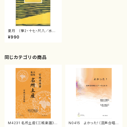
夏月 （箏2・十七・尺八／水野
利彦作曲／箏楽譜）
¥990
同じカテゴリの商品
M4231 名所土産《三絃楽譜》
N0415 よかった！（混声合唱，