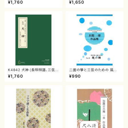
（三絃/宮城道雄著・宮城宗家監
ピアノ/夏田昌和/楽譜）
¥1,760
¥1,650
修/三絃楽譜）
K4842 犬神 (長唄唄譜、三弦
二面の箏と三弦のための 風の
譜/杵屋彌之介(青柳茂三）/青柳
舞 (井関一博)
¥1,760
¥990
三絃楽譜）