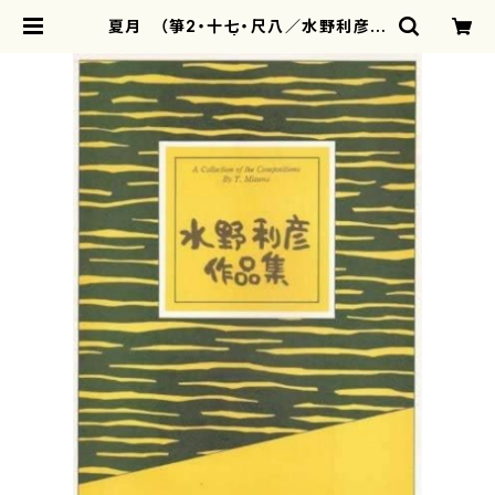
夏月 （箏2・十七・尺八／水野利彦作
曲／箏楽譜） | motherearth