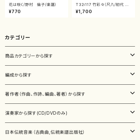
花は咲く/野村 倫子/楽譜）
T32i117 竹彩々（尺八/初代 山
本邦山/尺八/都山式譜）都山流
¥770
¥1,700
公刊楽譜曲番:566
カテゴリー
商品カテゴリーから探す
楽譜
編成から探す
書籍
邦楽器
著作者（作曲、作詩、編曲、著者）から探す
書籍
箏・琴（ソロ）
CD・DVD
合唱
あ行
演奏家から探す(CD/DVDのみ)
テキストブック
箏・琴（合奏）
混声合唱
青木省三(アオキ ショウゾウ)
チケット
歌・声
か行
邦楽（箏、三味線、尺八等）演奏家
日本伝統音楽（古典曲,伝統楽譜出版社）