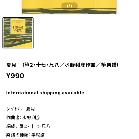
1
/1
夏月 （箏2・十七・尺八／水野利彦作曲／箏楽譜）
¥990
International shipping available
タイトル： 夏月
作曲者：水野利彦
編成： 箏２・十七・尺八
楽譜の種類：箏縦譜