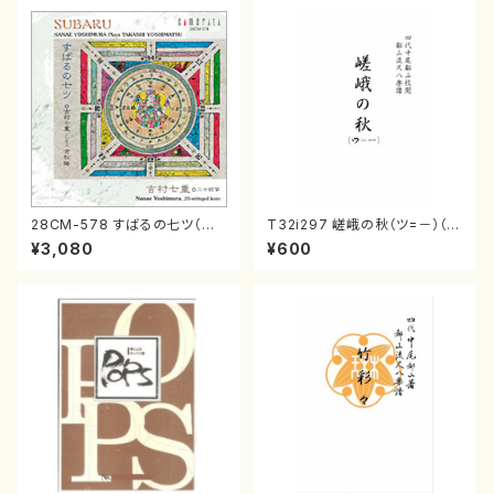
28CM-578 すばるの七ツ（二
T32i297 嵯峨の秋（ツ=－）（尺
十絃箏/クラリネット/ヴァイオリ
八/菊末検校/楽譜）都山流公刊
¥3,080
¥600
ン/チェロ/吉松 隆：/CD）
楽譜曲番:1152