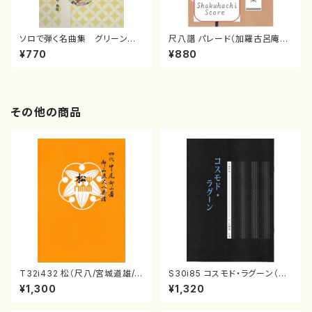
ソロで弾く名曲集 グリーンスリ
尺八譜 パレード（加羅古呂庵一
ーブス／ アメージンググレイ
泉/楽譜）
¥770
¥880
ス(0/大平光美/楽譜）
その他の商品
T32i432 松（尺八/宮城道雄/
S30i85 コスモド・ラグーン（箏
楽譜）都山流公刊楽譜曲番:213
2，17，三，尺/沢井比河流/楽譜）
¥1,300
¥1,320
8