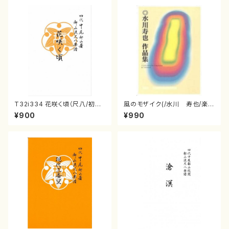
T32i334 花咲く頃（尺八/初代
風のモザイク(/水川 寿也/楽
山川園松/楽譜）都山流公刊楽譜
譜）
¥900
¥990
曲番:2037