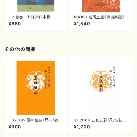
こと絵巻 お江戸日本橋
M4160 名所土産《箏曲楽譜》
（箏/宮城喜代子・宮城数江著・
¥880
¥1,540
宮城宗家監修/箏曲古典楽譜）
その他の商品
T32i399 夏の組曲（尺八/初代
T32i108 五孔五彩（尺八/初代
山川園松/楽譜）都山流公刊楽譜
石垣征山/尺八/都山式譜）都山
¥900
¥1,700
曲番:2104
流公刊楽譜曲番:557