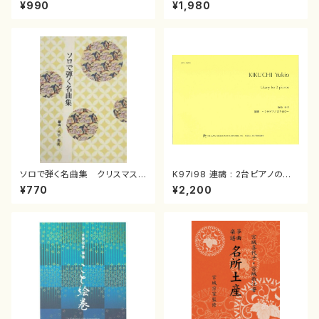
スメドレー( 箏2/大平光美 編
（箏/宮城道雄著・宮城宗家監修/
¥990
¥1,980
曲/楽譜）
箏曲古典楽譜）
ソロで弾く名曲集 クリスマス・
K97i98 連禱 : 2台ピアノのた
イブ／恋人がサンタクロース(
めの（2 Pianos / 菊池 幸夫 /
¥770
¥2,200
箏独奏 /大平光美 編曲/楽
楽譜）
譜）