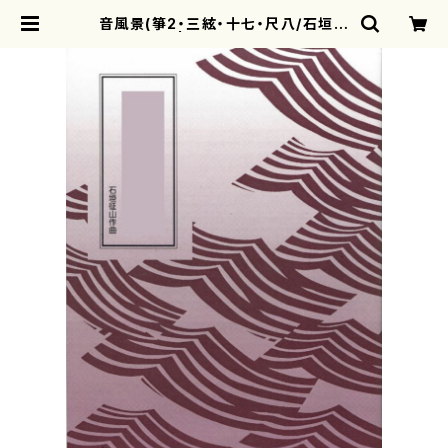
音風景(箏2・三絃・十七・尺八/石垣征
山) | motherearth