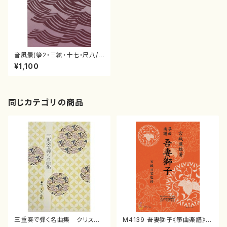
音風景(箏2・三絃・十七・尺八/
石垣征山)
¥1,100
同じカテゴリの商品
三重奏で弾く名曲集 クリスマ
M4139 吾妻獅子《箏曲楽譜》