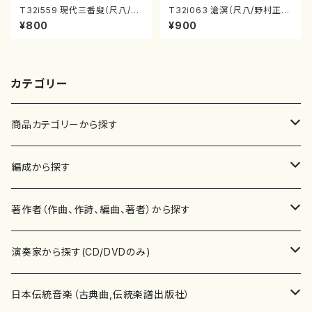
T32i559 現代三番叟（尺八/杵
T32i063 滄溟（尺八/野村正
屋正邦/楽譜）都山流公刊楽譜曲
峰/尺八/都山式譜）都山流公刊
¥800
¥900
番:2269
楽譜曲番:512
カテゴリー
商品カテゴリーから探す
楽譜
編成から探す
書籍
邦楽器
著作者（作曲、作詩、編曲、著者）から探す
書籍
箏・琴（ソロ）
CD・DVD
合唱
あ行
演奏家から探す(CD/DVDのみ)
テキストブック
箏・琴（合奏）
混声合唱
青木省三(アオキ ショウゾウ)
チケット
歌・声
か行
邦楽（箏、三味線、尺八等）演奏家
日本伝統音楽（古典曲,伝統楽譜出版社）