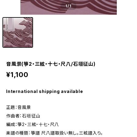
1
/1
音風景(箏2・三絃・十七・尺八/石垣征山)
¥1,100
International shipping available
正題：音風景
作曲者：石垣征山
編成：箏2・三絃・十七・尺八
楽譜の種類：箏譜 尺八譜取扱い無し。三絃譜入り。