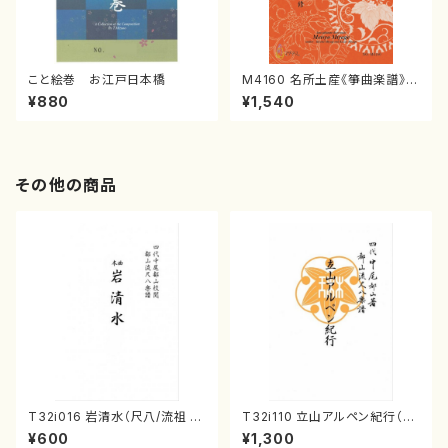
こと絵巻 お江戸日本橋
M4160 名所土産《箏曲楽譜》
（箏/宮城喜代子・宮城数江著・
¥880
¥1,540
宮城宗家監修/箏曲古典楽譜）
その他の商品
T32i016 岩清水（尺八/流祖 中
T32i110 立山アルペン紀行（尺
尾都山/楽譜）都山：15
八/初代 石垣征山/尺八/都山式
¥600
¥1,300
譜）都山流公刊楽譜曲番:559