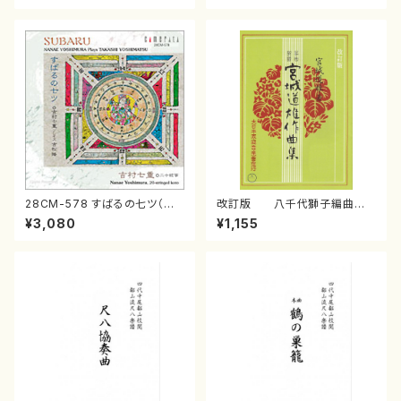
28CM-578 すばるの七ツ（二
改訂版 八千代獅子編曲
十絃箏/クラリネット/ヴァイオリ
（編曲八千代獅子）(/宮城道
¥3,080
¥1,155
ン/チェロ/吉松 隆：/CD）
雄/楽譜）