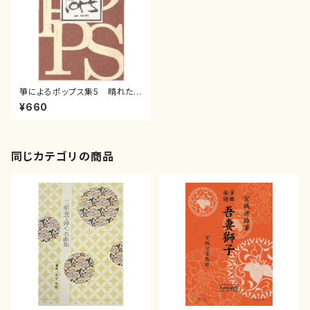
箏によるポップス集5 晴れたら
いいね(箏2・十七弦/水野利彦・
¥660
野村倫子 /箏縦譜)
同じカテゴリの商品