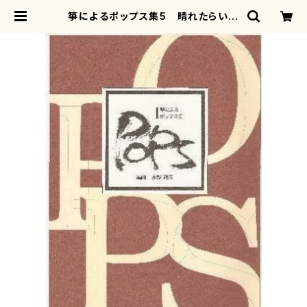
箏によるポップス集5 晴れたらいい
ね(箏2・十七弦/水野利彦・野村倫子 /
箏縦譜) | motherearth