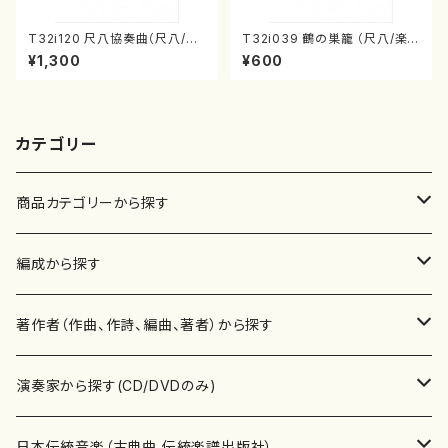
T32i120 尺八協奏曲（尺八/二
T32i039 鶴の巣籠 （尺八/楽
代 山本邦山/尺八/都山式譜）都
譜）都山no.38
¥1,300
¥600
山流公刊楽譜曲番:569
カテゴリー
商品カテゴリーから探す
楽譜
編成から探す
書籍
邦楽器
著作者（作曲、作詩、編曲、著者）から探す
書籍
箏・琴（ソロ）
CD・DVD
合唱
あ行
演奏家から探す(CD/DVDのみ)
テキストブック
箏・琴（合奏）
混声合唱
青木省三(アオキ ショウゾウ)
チケット
歌・声
か行
邦楽（箏、三味線、尺八等）演奏家
日本伝統音楽（古典曲,伝統楽譜出版社）