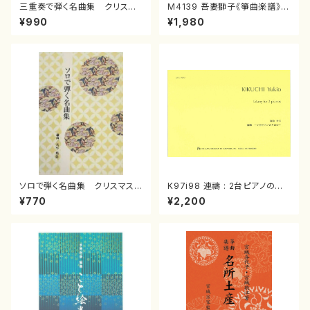
三重奏で弾く名曲集 クリスマ
M4139 吾妻獅子《箏曲楽譜》
スメドレー( 箏2/大平光美 編
（箏/宮城道雄著・宮城宗家監修/
¥990
¥1,980
曲/楽譜）
箏曲古典楽譜）
ソロで弾く名曲集 クリスマス・
K97i98 連禱 : 2台ピアノのた
イブ／恋人がサンタクロース(
めの（2 Pianos / 菊池 幸夫 /
¥770
¥2,200
箏独奏 /大平光美 編曲/楽
楽譜）
譜）