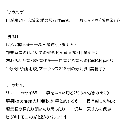
［ノウハウ］
何が凄い!? 宮城道雄の尺八作品95──おほそらを〈藤原道山〉
［知識］
尺八と偉人6──高三隆達〈小濱明人〉
邦楽奏者のはじめての契約1〈神永大輔・村澤丈児〉
忘れられた音・歌・音楽5──四音と八音への傾斜〈村尚也〉
１分間「箏曲地歌」アナウンス226――松の寿〈野川美穂子〉
［エッセイ］
リレーエッセイ65──箏をぶった切る?!〈みやざきみえこ〉
箏男kotomen大川義秋の 箏と旅する6──15年越しの約束
編集長の見たり聞いたり思ったり──沢井一恵さんを偲ぶ
ヒダキトモコの光と影のパレット4