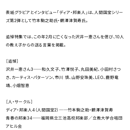
表紙グラビアとインタビュー「ディア・邦楽人」は、人間国宝シリー
ズ第2弾として竹本駒之助氏・鶴澤津賀寿氏。
追悼特集では、この年2月に亡くなった沢井一恵さんを偲び、10人
の教え子からの送る言葉を掲載。
［追悼］
沢井一恵さん3──和久文子、竹澤悦子、丸田美紀、小田村さつ
き、カーティス・パターソン、市川 慎、山野安珠美、LEO、鹿野竜
靖、小畑智恵
［人・サークル］
ディア・邦楽人4（人間国宝2）──竹本駒之助・鶴澤津賀寿
青春の邦楽34──福岡県立三池高校邦楽部／立教大学合唱団
アヒル会