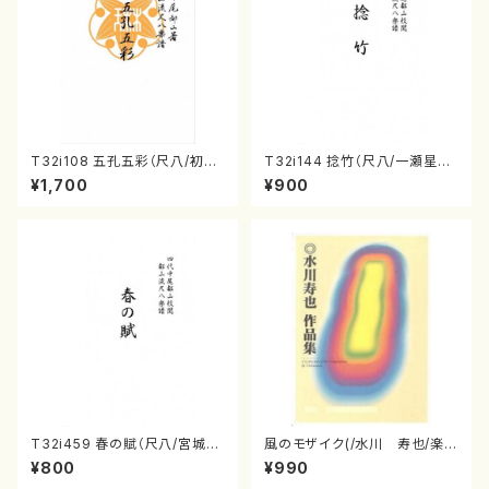
T32i108 五孔五彩（尺八/初代
T32i144 捻竹（尺八/一瀬星山/
石垣征山/尺八/都山式譜）都山
尺八/都山式譜）都山流公刊楽譜
¥1,700
¥900
流公刊楽譜曲番:557
曲番:593
T32i459 春の賦（尺八/宮城道
風のモザイク(/水川 寿也/楽
雄/楽譜）都山流公刊楽譜曲番:2
譜）
¥800
¥990
167