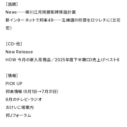
［話題］
News──柳川江月院顕彰碑移設計画
新インターネットで邦楽49──五線譜の符頭をロツレチに〈立花
宏〉
［CD・他］
New Release
HOW 今月の新入荷商品／2025年度下半期CD売上げベスト6
［情報］
PICK UP
邦楽情報（6月1日→7月31日）
6月のテレビ・ラジオ
おけいこ場案内
邦Jフォーラム