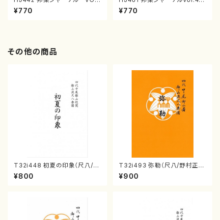
442 2023年11月号（雑誌/書
（25年6月号）（雑誌）
¥770
¥770
籍）
その他の商品
T32i448 初夏の印象（尺八/久
T32i493 弥勒（尺八/野村正
本玄智/楽譜）都山流公刊楽譜曲
峰/楽譜）都山流公刊楽譜曲番:2
¥800
¥900
番:2155
202