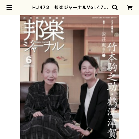
HJ473 邦楽ジャーナルVol.473
（26年6月号）(雑誌） | motherear
th