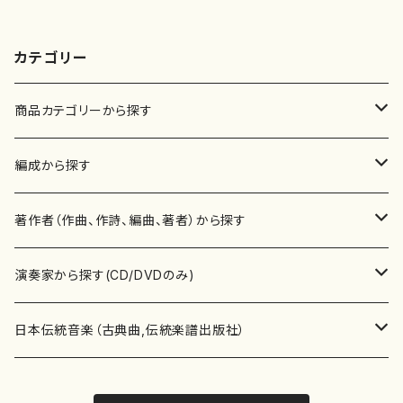
カテゴリー
商品カテゴリーから探す
楽譜
編成から探す
書籍
邦楽器
著作者（作曲、作詩、編曲、著者）から探す
書籍
箏・琴（ソロ）
CD・DVD
合唱
あ行
演奏家から探す(CD/DVDのみ)
テキストブック
箏・琴（合奏）
混声合唱
青木省三(アオキ ショウゾウ)
チケット
歌・声
か行
邦楽（箏、三味線、尺八等）演奏家
日本伝統音楽（古典曲,伝統楽譜出版社）
事典
三味線（ソロ）
女声合唱
青島広志（アオシマ ヒロシ）
ソプラノ
梯郁夫(カケハシ イクオ)
アルメリア（箏）
雑誌
洋楽器（鍵盤楽器）
さ行
声楽家・合唱団・朗読等
地歌箏曲（箏古典楽譜）