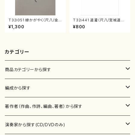
T32i051 緑かがやく（尺八/金
T32i441 道灌（尺八/宮城道雄/
森高山/楽譜）都山流公刊楽譜曲
楽譜）都山流公刊楽譜曲番:214
¥1,300
¥800
番：50
8
カテゴリー
商品カテゴリーから探す
楽譜
編成から探す
書籍
邦楽器
著作者（作曲、作詩、編曲、著者）から探す
書籍
箏・琴（ソロ）
CD・DVD
合唱
あ行
演奏家から探す(CD/DVDのみ)