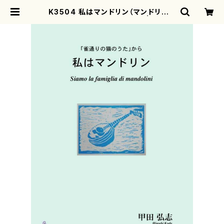
K3504 私はマンドリン（マンドリンオ
ーケストラ/甲田弘志/楽譜） | moth
erearth