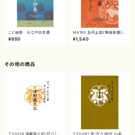
こと絵巻 お江戸日本橋
M4160 名所土産《箏曲楽譜》
（箏/宮城喜代子・宮城数江著・
¥880
¥1,540
宮城宗家監修/箏曲古典楽譜）
その他の商品
T32i126 津軽風土記（尺八/野
T32i081 涼（尺八/初代 山本邦