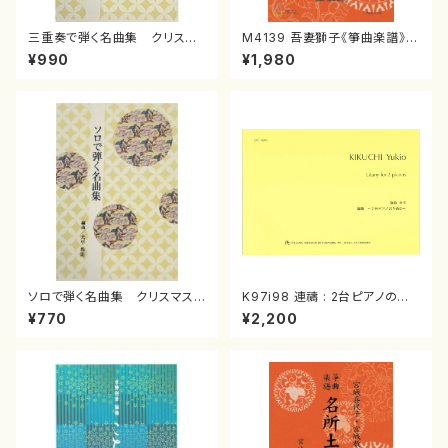
三重奏で弾く名曲集 クリスマ
M4139 吾妻獅子《箏曲楽譜》
スメドレー( 箏2/大平光美 編
（箏/宮城道雄著・宮城宗家監修/
¥990
¥1,980
曲/楽譜）
箏曲古典楽譜）
ソロで弾く名曲集 クリスマス・
K97i98 連禱 : 2台ピアノのた
イブ／恋人がサンタクロース(
めの（2 Pianos / 菊池 幸夫 /
¥770
¥2,200
箏独奏 /大平光美 編曲/楽
楽譜）
譜）