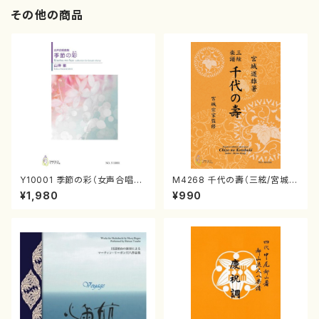
その他の商品
Y10001 季節の彩（女声合唱、
M4268 千代の壽（三絃/宮城道
ピアノ/山岸徹/楽譜）
雄著・宮城宗家監修/三絃楽譜）
¥1,980
¥990