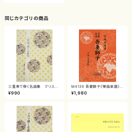
同じカテゴリの商品
三重奏で弾く名曲集 クリスマ
M4139 吾妻獅子《箏曲楽譜》
スメドレー( 箏2/大平光美 編
（箏/宮城道雄著・宮城宗家監修/
¥990
¥1,980
曲/楽譜）
箏曲古典楽譜）