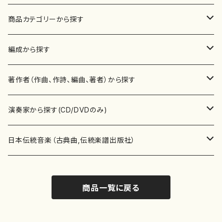
商品カテゴリーから探す
楽譜
編成から探す
書籍
邦楽器
著作者（作曲、作詩、編曲、著者）から探す
書籍
箏・琴（ソロ）
CD・DVD
合唱
あ行
演奏家から探す(CD/DVDのみ)
テキストブック
箏・琴（合奏）
混声合唱
青木省三(アオキ ショウゾウ)
チケット
歌・声
か行
邦楽（箏、三味線、尺八等）演奏家
日本伝統音楽（古典曲,伝統楽譜出版社）
事典
三味線（ソロ）
女声合唱
青島広志（アオシマ ヒロシ）
ソプラノ
梯郁夫(カケハシ イクオ)
アルメリア（箏）
雑誌
洋楽器（鍵盤楽器）
さ行
声楽家・合唱団・朗読等
地歌箏曲（箏古典楽譜）
商品一覧に戻る
詩集
三味線（合奏）
男声合唱
秋山健治(アキヤマ ケンジ）
アルト
蔭山滸山(カゲヤマ キョザン)
石川高（笙）
邦楽ジャーナル
ピアノ（ソロ）
斉藤松声(サイトウ ショウセイ)
應和惠子（声楽・ソプラノ）
宮城道雄（宮城宗家監修）
レコード
洋楽器（弦楽器）
た行
洋楽-鍵盤楽器（ピアノ、オルガン等）演奏家
地歌箏曲（三絃古典楽譜）
尺八（ソロ）