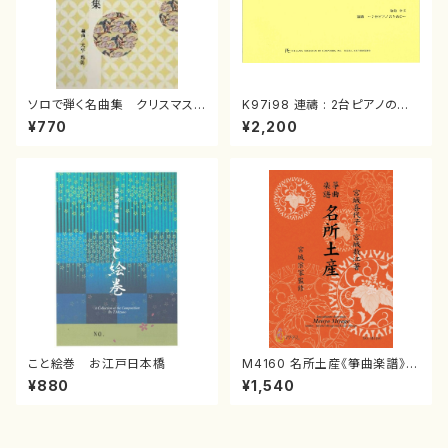
ソロで弾く名曲集 クリスマス・
K97i98 連禱 : 2台ピアノのた
イブ／恋人がサンタクロース(
めの（2 Pianos / 菊池 幸夫 /
¥770
¥2,200
箏独奏 /大平光美 編曲/楽
楽譜）
譜）
こと絵巻 お江戸日本橋
M4160 名所土産《箏曲楽譜》
（箏/宮城喜代子・宮城数江著・
¥880
¥1,540
宮城宗家監修/箏曲古典楽譜）