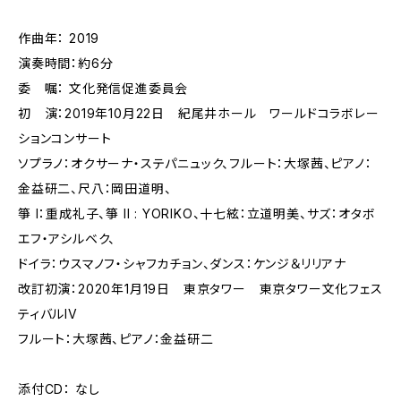
作曲年： 2019
演奏時間：約6分
委 嘱： 文化発信促進委員会
初 演：2019年10月22日 紀尾井ホール ワールドコラボレー
ションコンサート
ソプラノ：オクサーナ・ステパニュック、フルート：大塚茜、ピアノ：
金益研二、尺八：岡田道明、
箏 I：重成礼子、箏 II : YORIKO、十七絃：立道明美、サズ：オタボ
エフ・アシルベク、
ドイラ：ウスマノフ・シャフカチョン、ダンス：ケンジ＆リリアナ
改訂初演：2020年1月19日 東京タワー 東京タワー文化フェス
ティバルIV
フルート：大塚茜、ピアノ：金益研二
添付CD： なし