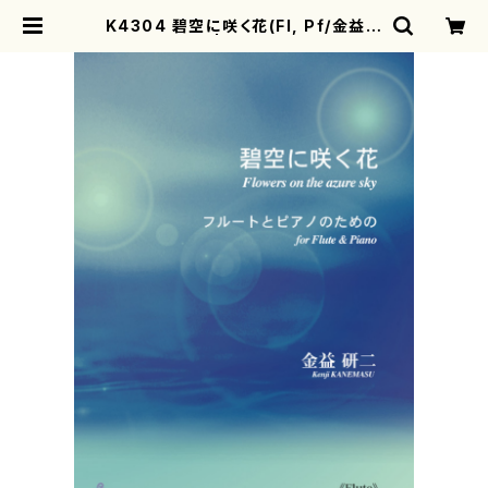
K4304 碧空に咲く花(Fl, Pf/金益研
二/楽譜) | motherearth