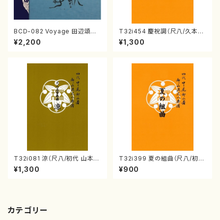
BCD-082 Voyage 田辺頌山
T32i454 慶祝調（尺八/久本玄
の演奏によるマーティン・リーガ
智/楽譜）都山流公刊楽譜曲番:2
¥2,200
¥1,300
ン尺八作品集（田辺頌山/マーテ
161
ィン・リーガン/CD）
T32i081 涼（尺八/初代 山本邦
T32i399 夏の組曲（尺八/初代
山/尺八/都山式譜）都山流公刊
山川園松/楽譜）都山流公刊楽譜
¥1,300
¥900
楽譜曲番:530
曲番:2104
カテゴリー