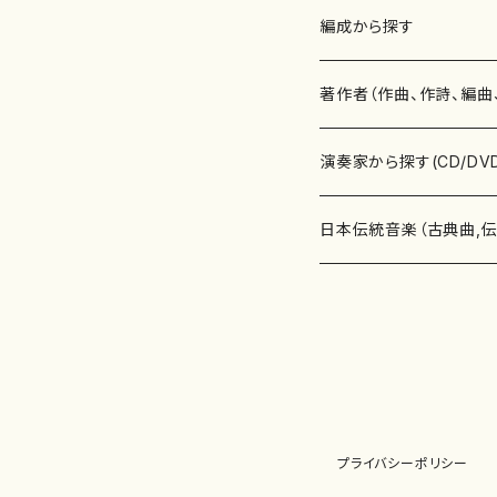
楽譜
編成から探す
書籍
邦楽器
著作者（作曲、作詩、編曲
書籍
箏・琴（ソロ）
CD・DVD
合唱
あ行
演奏家から探す(CD/DV
テキストブック
箏・琴（合奏）
混声合唱
青木省三(アオキ ショウゾウ)
チケット
歌・声
か行
邦楽（箏、三味線、尺八等
日本伝統音楽（古典曲,
事典
三味線（ソロ）
女声合唱
青島広志（アオシマ ヒロシ）
ソプラノ
梯郁夫(カケハシ イクオ)
アルメリア（箏）
雑誌
洋楽器（鍵盤楽器）
さ行
声楽家・合唱団・朗読等
地歌箏曲（箏古典楽譜）
詩集
三味線（合奏）
男声合唱
秋山健治(アキヤマ ケンジ）
アルト
蔭山滸山(カゲヤマ キョザン)
石川高（笙）
邦楽ジャーナル
ピアノ（ソロ）
斉藤松声(サイトウ ショウセイ
應和惠子（声楽・ソプラノ）
宮城道雄（宮城宗家監修）
レコード
洋楽器（弦楽器）
た行
洋楽-鍵盤楽器（ピアノ、
地歌箏曲（三絃古典楽
尺八（ソロ）
児童合唱
秋山邦晴(アキヤマ クニハル)
テノール
景山伸夫(カゲヤマ ノブオ)
伊藤まなみ（箏）
ピアノ（連弾）
斎藤武（サイトウ タケシ）
栗友会女声アンサンブル（合
バイオリン（ソロ）
平良伊津美(タイラ イツミ)
マリーン・ファン・ニューケルケ
宮城道雄（宮城宗家監修）
雑貨・アクセサリー
洋楽器（木管楽器）
な行
洋楽-弦楽器（バイオリン
長唄青柳楽譜（唄、三味
プライバシーポリシー
尺八（合奏）
朗読・語り
芥川也寸志（アクタガワ ヤス
バリトン
葛西聖憲(カサイ マサノリ)
浦上恵子（箏）
ピアノ（合奏）
斎藤友子(サイトウ トモコ)
川口聖加（声楽・ソプラノ）
バイオリン（合奏）
田頭優子(タガシラ ユウコ)
赤城眞理（ピアノ）
フルート（ピッコロを含む）（ソ
内藤 明美(ナイトウ アケミ)
戸澤哲夫（バイオリン）
杵屋彌之介(青柳茂三）