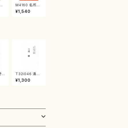
江
M4160 名所土
産《箏曲楽譜》
¥1,540
（箏/宮城喜代
子・宮城数江著・
宮城宗家監修/
箏曲古典楽譜）
狩
T32i046 清姫
唯是
（尺八/金森高山/
¥1,300
都山
楽譜）都山流公
刊楽譜曲番：45