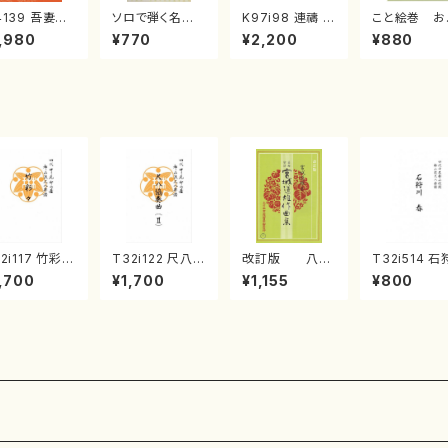
4139 吾妻獅
ソロで弾く名曲
K97i98 連禱 :
こと絵巻 お
《箏曲楽譜》
集 クリスマス・
2台ピアノのため
戸日本橋
,980
¥770
¥2,200
¥880
箏/宮城道雄
イブ／恋人がサ
の（2 Pianos /
・宮城宗家監
ンタクロース(
菊池 幸夫 / 楽
/箏曲古典楽
箏独奏 /大平
譜）
）
光美 編曲/楽
譜）
2i117 竹彩々
T32i122 尺八協
改訂版 八千
T32i514 石
尺八/初代 山本
奏曲（２）（尺八/
代獅子編曲
川 春（尺八/
,700
¥1,700
¥1,155
¥800
山/尺八/都山
二代 山本邦山/
（編曲八千代獅
震一/楽譜）
譜）都山流公
尺八/都山式譜）
子）(/宮城道雄/
no:2223
楽譜曲番:566
都山流公刊楽譜
楽譜）
曲番:571