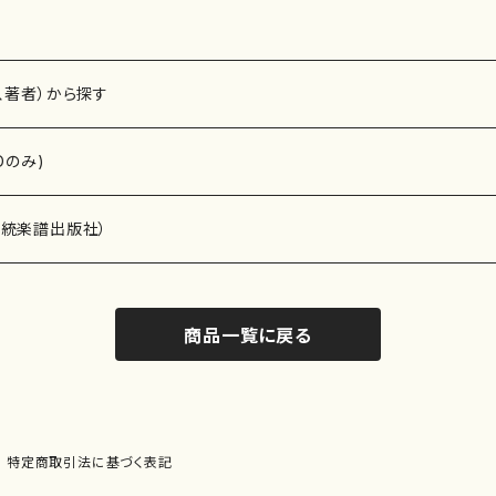
、著者）から探す
Dのみ)
）演奏家
伝統楽譜出版社）
商品一覧に戻る
)
オルガン等）演奏家
譜）
唱・女声合唱）
ン（ピアノ）
、ギター等）演奏家
線楽譜）
特定商取引法に基づく表記
シ）
ロ）