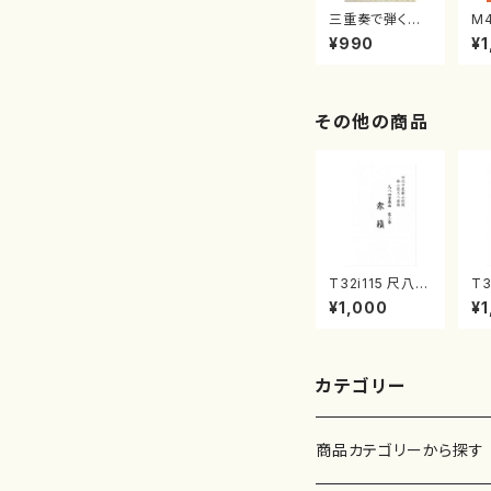
三重奏で弾く名
M
曲集 クリスマ
子
¥990
¥1
スメドレー( 箏
（
2/大平光美 編
著
曲/楽譜）
修
譜
その他の商品
T32i115 尺八四
T3
重奏曲 第三番
（
¥1,000
¥1
衆籟（尺八/初代
邦
山本邦山/尺八/
式
都山式譜）都山
刊
流公刊楽譜曲番:
564
カテゴリー
商品カテゴリーから探す