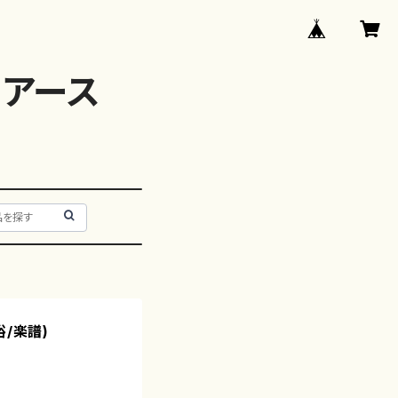
アース
橋裕/楽譜)