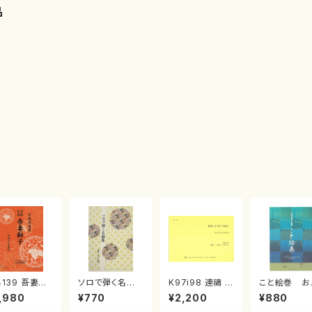
品
4139 吾妻獅
ソロで弾く名曲
K97i98 連禱 :
こと絵巻 お
《箏曲楽譜》
集 クリスマス・
2台ピアノのため
戸日本橋
,980
¥770
¥2,200
¥880
箏/宮城道雄
イブ／恋人がサ
の（2 Pianos /