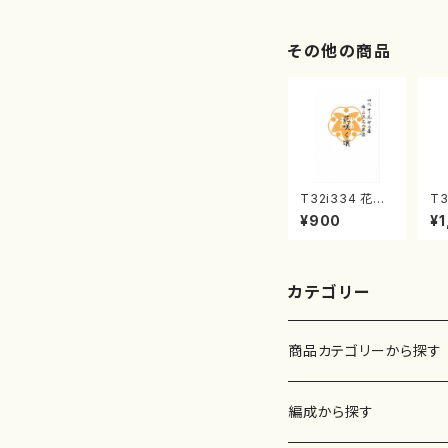
2/大平光美 編
著
曲/楽譜）
修
譜
その他の商品
T32i334 花咲
T3
く頃（尺八/初代
（
¥900
¥1
山川園松/楽譜）
楽
都山流公刊楽譜
刊
曲番:2037
カテゴリー
商品カテゴリーから探す
楽譜
編成から探す