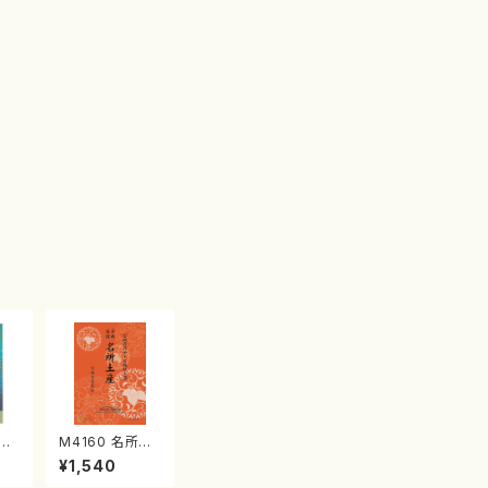
江
M4160 名所土
産《箏曲楽譜》
¥1,540
（箏/宮城喜代