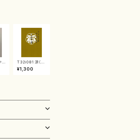
子・宮城数江著・
宮城宗家監修/
箏曲古典楽譜）
か
T32i081 涼（尺
金
八/初代 山本邦
¥1,300
）都
山/尺八/都山式
譜曲
譜）都山流公刊
楽譜曲番:530