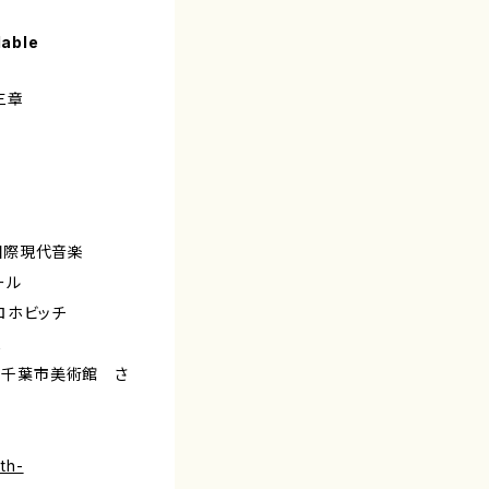
lable
三章
戸国際現代音楽
ール
ホビッチ
三
千葉市美術館 さ
th-