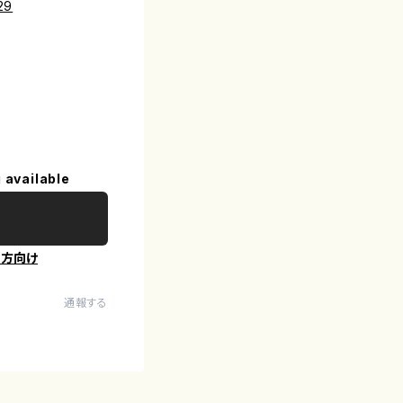
29
 available
の方向け
通報する