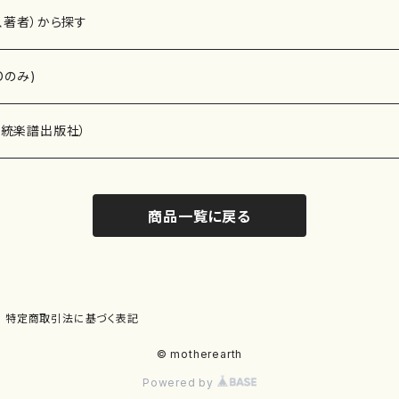
、著者）から探す
Dのみ)
）演奏家
伝統楽譜出版社）
商品一覧に戻る
)
オルガン等）演奏家
譜）
唱・女声合唱）
ン（ピアノ）
、ギター等）演奏家
線楽譜）
特定商取引法に基づく表記
シ）
ロ）
、クラリネット等）演奏家
譜出版社）
© motherearth
Powered by
奏）