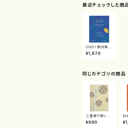
最近チェックした商
I0601 無伴奏チ
ェロのための弦
¥1,870
歌三章（チェロ/
石黒晶/楽譜）
同じカテゴリの商品
三重奏で弾く名
M
曲集 クリスマ
子
¥990
¥1
スメドレー( 箏
（