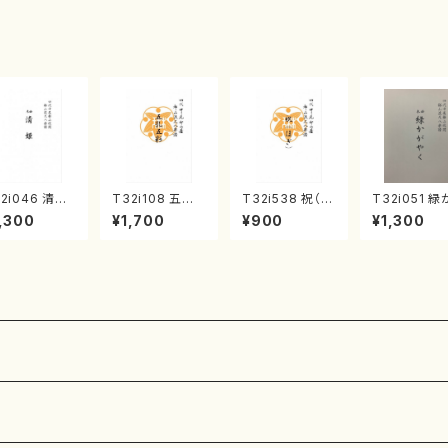
・宮城宗家監
ンタクロース(
菊池 幸夫 / 楽
/箏曲古典楽
箏独奏 /大平
譜）
）
光美 編曲/楽
譜）
2i046 清姫
T32i108 五孔
T32i538 祝（ほ
T32i051 緑
尺八/金森高山/
五彩（尺八/初代
ぎ）（尺八/二代
がやく（尺八/
,300
¥1,700
¥900
¥1,300
譜）都山流公
石垣征山/尺八/
池田静山/楽譜）
森高山/楽譜
楽譜曲番：45
都山式譜）都山
都山流公刊楽譜
山流公刊楽
流公刊楽譜曲番:
曲番:2247
番：50
557