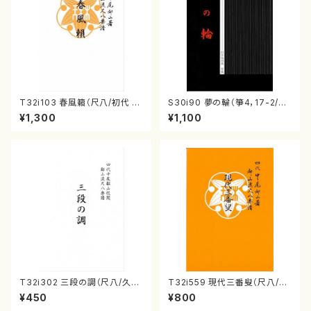
T32i103 春風籟（尺八/初代 石
S30i90 夢の輪（箏4，17-2/沢
垣征山/尺八/都山式譜）都山流
井比河流/楽譜）
¥1,300
¥1,100
公刊楽譜曲番:552
T32i302 三段の調（尺八/久本
T32i559 現代三番叟（尺八/杵
玄智/楽譜）都山no:2003
屋正邦/楽譜）都山流公刊楽譜曲
¥450
¥800
番:2269