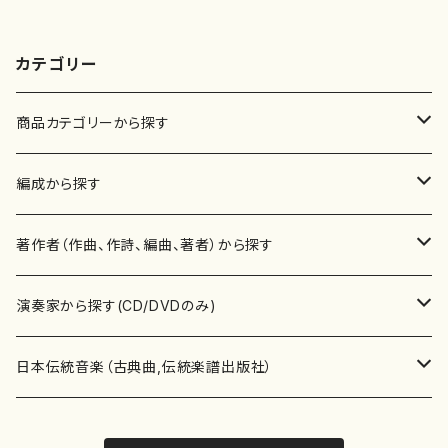
カテゴリー
商品カテゴリーから探す
楽譜
編成から探す
書籍
邦楽器
著作者（作曲、作詩、編曲、著者）から探す
書籍
箏・琴（ソロ）
CD・DVD
合唱
あ行
演奏家から探す(CD/DVDのみ)
テキストブック
箏・琴（合奏）
混声合唱
青木省三(アオキ ショウゾウ)
チケット
歌・声
か行
邦楽（箏、三味線、尺八等）演奏家
日本伝統音楽（古典曲,伝統楽譜出版社）
事典
三味線（ソロ）
女声合唱
青島広志（アオシマ ヒロシ）
ソプラノ
梯郁夫(カケハシ イクオ)
アルメリア（箏）
雑誌
洋楽器（鍵盤楽器）
さ行
声楽家・合唱団・朗読等
地歌箏曲（箏古典楽譜）