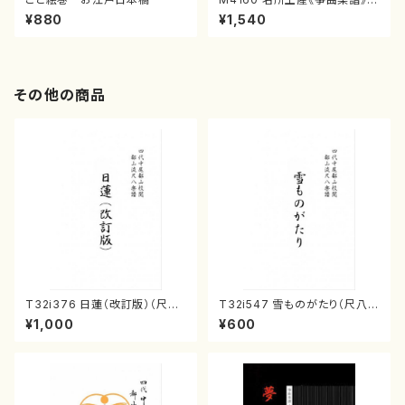
（箏/宮城喜代子・宮城数江著・
¥880
¥1,540
宮城宗家監修/箏曲古典楽譜）
その他の商品
T32i376 日蓮（改訂版）（尺八/
T32i547 雪ものがたり（尺八/
宮城道雄/楽譜）都山流公刊楽譜
沢井忠夫/楽譜）都山流公刊楽譜
¥1,000
¥600
曲番:2081
曲番:2256