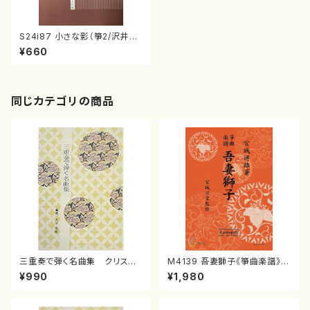
S24i87 小さな影（箏2/沢井忠
夫/楽譜））
¥660
同じカテゴリの商品
三重奏で弾く名曲集 クリスマ
M4139 吾妻獅子《箏曲楽譜》
スメドレー( 箏2/大平光美 編
（箏/宮城道雄著・宮城宗家監修/
¥990
¥1,980
曲/楽譜）
箏曲古典楽譜）