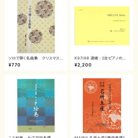
ソロで弾く名曲集 クリスマス・
K97i98 連禱 : 2台ピアノのた
イブ／恋人がサンタクロース(
めの（2 Pianos / 菊池 幸夫 /
¥770
¥2,200
箏独奏 /大平光美 編曲/楽
楽譜）
譜）
こと絵巻 お江戸日本橋
M4160 名所土産《箏曲楽譜》