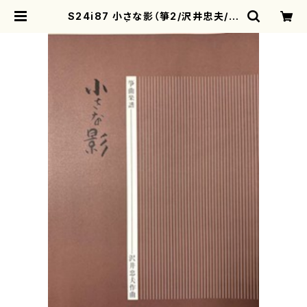
S24i87 小さな影（箏2/沢井忠夫/楽
譜）） | motherearth