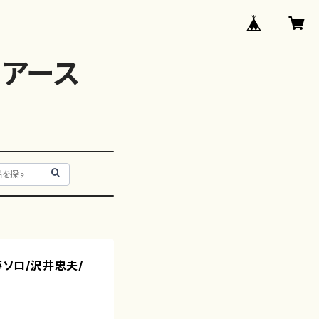
アース
箏ソロ/沢井忠夫/