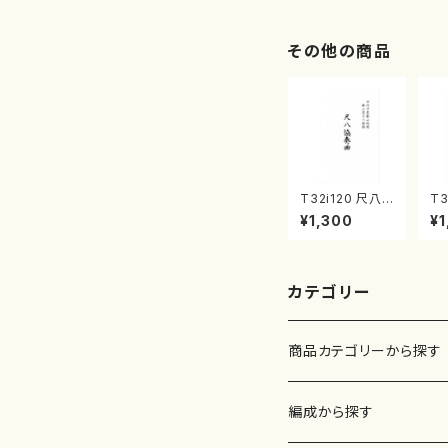
2/大平光美 編
著
曲/楽譜）
修
譜
その他の商品
T32i120 尺八
T3
協奏曲（尺八/二
奏
¥1,300
¥1
代 山本邦山/尺
二
八/都山式譜）都
尺
山流公刊楽譜曲
都
番:569
曲番
カテゴリー
商品カテゴリーから探す
楽譜
編成から探す