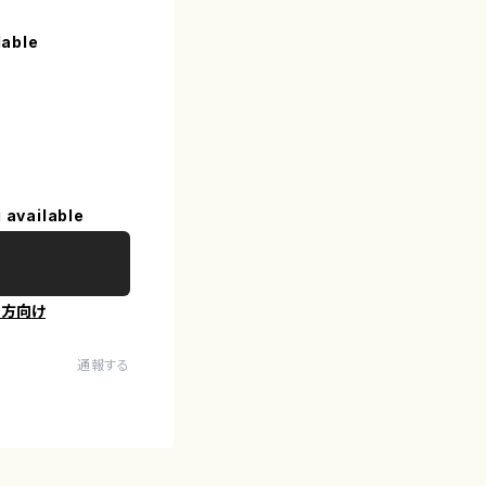
lable
 available
の方向け
通報する