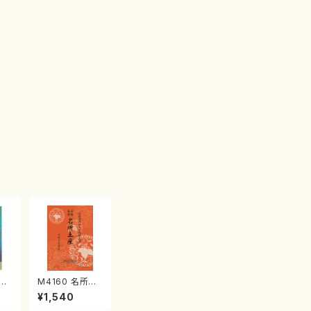
江
M4160 名所土
産《箏曲楽譜》
¥1,540
（箏/宮城喜代