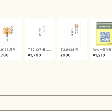
・宮城宗家監
ンタクロース(
菊池 幸夫 / 楽
/箏曲古典楽
箏独奏 /大平
譜）
）
光美 編曲/楽
譜）
2i122 尺八協
T32i137 優しい
T32i428 壱越
秋の一日(/長
曲（２）（尺八/
秋（尺八/二代 山
調（尺八/初代 中
沢 勝俊/楽
,700
¥1,700
¥900
¥1,210
代 山本邦山/
本邦山/尺八/都
村双葉/楽譜）都
八/都山式譜）
山式譜）都山流
山流公刊楽譜曲
山流公刊楽譜
公刊楽譜曲番:5
番:2133
:571
86