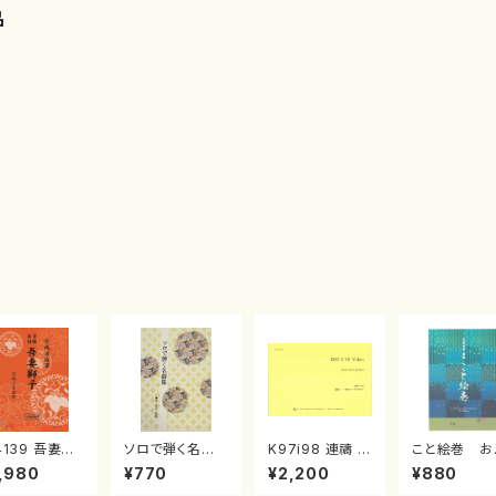
品
4139 吾妻獅
ソロで弾く名曲
K97i98 連禱 :
こと絵巻 お
《箏曲楽譜》
集 クリスマス・
2台ピアノのため
戸日本橋
,980
¥770
¥2,200
¥880
箏/宮城道雄
イブ／恋人がサ
の（2 Pianos /