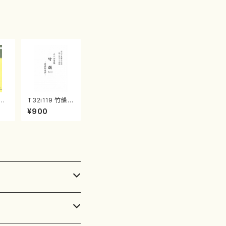
子・宮城数江著・
宮城宗家監修/
箏曲古典楽譜）
T32i119 竹韻 V
譜）
OL2 ～嵯峨野
¥900
遊歩～（尺八/野
村峰山/尺八/都
山式譜）都山流
公刊楽譜曲番:5
68