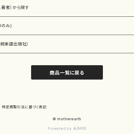
、著者）から探す
Dのみ)
）演奏家
伝統楽譜出版社）
商品一覧に戻る
)
オルガン等）演奏家
譜）
唱・女声合唱）
ン（ピアノ）
、ギター等）演奏家
線楽譜）
特定商取引法に基づく表記
シ）
ロ）
、クラリネット等）演奏家
譜出版社）
© motherearth
Powered by
奏）