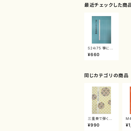
最近チェックした商
S24i75 箏によ
せる変奏曲（箏ソ
¥660
ロ/沢井忠夫/楽
譜）
同じカテゴリの商品
三重奏で弾く名
M
曲集 クリスマ
子
¥990
¥1
スメドレー( 箏
（