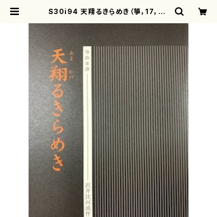
S30i94 天翔るきらめき（箏，17，尺/
沢井比河流/楽譜） | motherearth