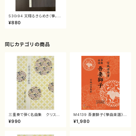
S30i94 天翔るきらめき（箏，1
7，尺/沢井比河流/楽譜）
¥880
同じカテゴリの商品
三重奏で弾く名曲集 クリスマ
M4139 吾妻獅子《箏曲楽譜》
スメドレー( 箏2/大平光美 編
（箏/宮城道雄著・宮城宗家監修/
¥990
¥1,980
曲/楽譜）
箏曲古典楽譜）