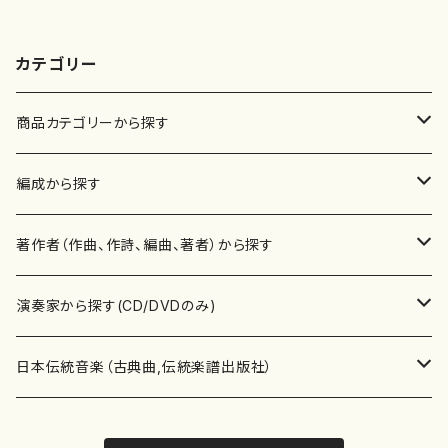
カテゴリー
商品カテゴリーから探す
楽譜
編成から探す
書籍
邦楽器
著作者（作曲、作詩、編曲、著者）から探す
書籍
箏・琴（ソロ）
CD・DVD
合唱
あ行
演奏家から探す(CD/DVDのみ)
テキストブック
箏・琴（合奏）
混声合唱
青木省三(アオキ ショウゾウ)
チケット
歌・声
か行
邦楽（箏、三味線、尺八等）演奏家
日本伝統音楽（古典曲,伝統楽譜出版社）
事典
三味線（ソロ）
女声合唱
青島広志（アオシマ ヒロシ）
ソプラノ
梯郁夫(カケハシ イクオ)
アルメリア（箏）
雑誌
洋楽器（鍵盤楽器）
さ行
声楽家・合唱団・朗読等
地歌箏曲（箏古典楽譜）