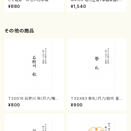
（箏/宮城喜代子・宮城数江著・
¥880
¥1,540
宮城宗家監修/箏曲古典楽譜）
その他の商品
T32i516 石狩川 秋（尺八/唯是
T32i483 祭礼（尺八/初代 星
震一/楽譜）都山no:2225
田一山/楽譜）都山流公刊楽譜曲
¥800
¥900
番:2191