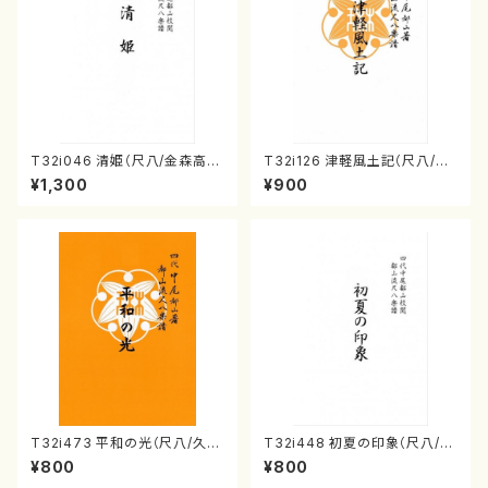
T32i046 清姫（尺八/金森高
T32i126 津軽風土記（尺八/野
山/楽譜）都山流公刊楽譜曲番：
村峰山/尺八/都山式譜）都山流
¥1,300
¥900
45
公刊楽譜曲番:575
T32i473 平和の光（尺八/久本
T32i448 初夏の印象（尺八/久
玄智/楽譜）都山流公刊楽譜曲
本玄智/楽譜）都山流公刊楽譜曲
¥800
¥800
番:2181
番:2155