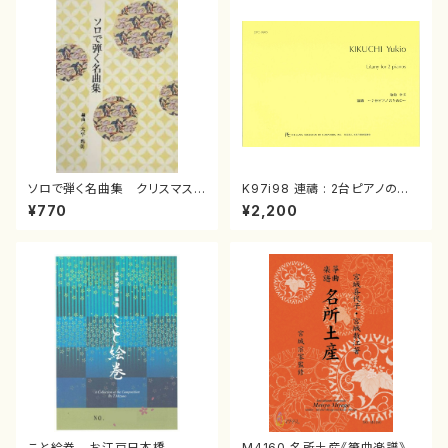
ソロで弾く名曲集 クリスマス・
K97i98 連禱 : 2台ピアノのた
イブ／恋人がサンタクロース(
めの（2 Pianos / 菊池 幸夫 /
¥770
¥2,200
箏独奏 /大平光美 編曲/楽
楽譜）
譜）
こと絵巻 お江戸日本橋
M4160 名所土産《箏曲楽譜》