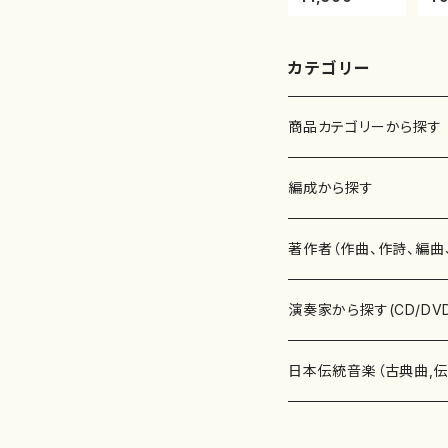
代 山本邦山/尺
遊
八/都山式譜）都
村
山流公刊楽譜曲
山
番:569
公
68
カテゴリー
商品カテゴリーから探す
楽譜
編成から探す
書籍
邦楽器
著作者（作曲、作詩、編曲
書籍
箏・琴（ソロ）
CD・DVD
合唱
あ行
演奏家から探す(CD/DV
テキストブック
箏・琴（合奏）
混声合唱
青木省三(アオキ ショウゾウ)
チケット
歌・声
か行
邦楽（箏、三味線、尺八等
日本伝統音楽（古典曲,
事典
三味線（ソロ）
女声合唱
青島広志（アオシマ ヒロシ）
ソプラノ
梯郁夫(カケハシ イクオ)
アルメリア（箏）
雑誌
洋楽器（鍵盤楽器）
さ行
声楽家・合唱団・朗読等
地歌箏曲（箏古典楽譜）