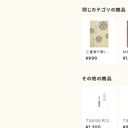
同じカテゴリの商品
三重奏で弾く名
M
曲集 クリスマ
子
¥990
¥1
スメドレー( 箏
（
2/大平光美 編
著
曲/楽譜）
修
譜
その他の商品
T32i120 尺八
T3
協奏曲（尺八/二
O
¥1,300
¥