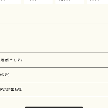
歩～（尺八/野
池田静山/楽譜）
能島欣一/楽譜）
園松/楽譜）
峰山/尺八/都
都山流公刊楽譜
都山流公刊楽譜
流公刊楽譜曲
式譜）都山流
曲番:2247
曲番:2164
2121
刊楽譜曲番:5
、著者）から探す
Dのみ)
）演奏家
伝統楽譜出版社）