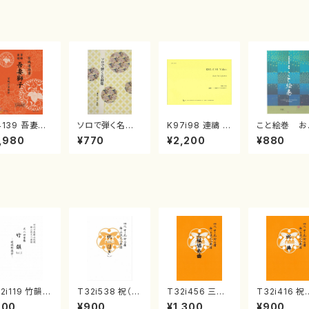
4139 吾妻獅
ソロで弾く名曲
K97i98 連禱 :
こと絵巻 お
《箏曲楽譜》
集 クリスマス・
2台ピアノのため
戸日本橋
,980
¥770
¥2,200
¥880
箏/宮城道雄
イブ／恋人がサ
の（2 Pianos /
・宮城宗家監
ンタクロース(
菊池 幸夫 / 楽
/箏曲古典楽
箏独奏 /大平
譜）
）
光美 編曲/楽
譜）
2i119 竹韻 V
T32i538 祝（ほ
T32i456 三絃
T32i416 祝
L2 ～嵯峨野
ぎ）（尺八/二代
協奏曲（尺八/中
（尺八/初代
900
¥900
¥1,300
¥900