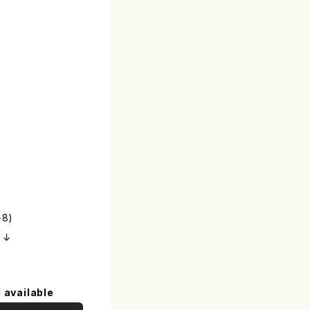
8)
）↓
 available