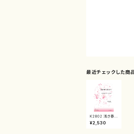
最近チェックした商
K2802 浅き春
に寄せて(女声合
¥2,530
唱，ピアノ/古谷
誠一/楽譜)