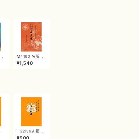
江
M4160 名所土
産《箏曲楽譜》
¥1,540
（箏/宮城喜代
子・宮城数江著・
宮城宗家監修/
箏曲古典楽譜）
典
T32i399 夏の
山川
組曲（尺八/初代
¥900