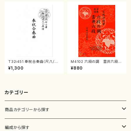
T32i451 奉祝合奏曲（尺八/久
M4102 六段の調 雲井六段
本玄智/楽譜）都山流公刊楽譜曲
（箏/宮城道雄著・宮城宗家監修/
¥1,300
¥880
番:2158
箏曲古典楽譜）
カテゴリー
商品カテゴリーから探す
楽譜
編成から探す