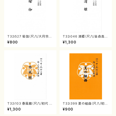
T32i527 瑜伽（尺八/大月宗明/
T32i046 清姫（尺八/金森高
楽譜）都山流公刊楽譜曲番:223
山/楽譜）都山流公刊楽譜曲番：
¥800
¥1,300
6
45
T32i103 春風籟（尺八/初代 石
T32i399 夏の組曲（尺八/初代
垣征山/尺八/都山式譜）都山流
山川園松/楽譜）都山流公刊楽譜
¥1,300
¥900
公刊楽譜曲番:552
曲番:2104