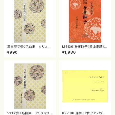
三重奏で弾く名曲集 クリスマ
M4139 吾妻獅子《箏曲楽譜》
スメドレー( 箏2/大平光美 編
（箏/宮城道雄著・宮城宗家監修/
¥990
¥1,980
曲/楽譜）
箏曲古典楽譜）
ソロで弾く名曲集 クリスマス・
K97i98 連禱 : 2台ピアノのた