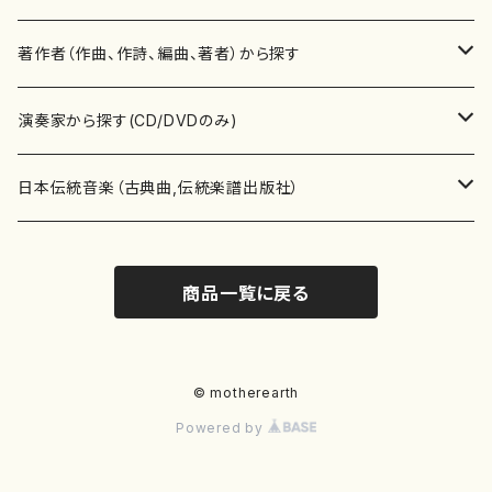
書籍
邦楽器
著作者（作曲、作詩、編曲、著者）から探す
書籍
箏・琴（ソロ）
CD・DVD
合唱
あ行
演奏家から探す(CD/DVDのみ)
テキストブック
箏・琴（合奏）
混声合唱
青木省三(アオキ ショウゾウ)
チケット
歌・声
か行
邦楽（箏、三味線、尺八等）演奏家
日本伝統音楽（古典曲,伝統楽譜出版社）
事典
三味線（ソロ）
女声合唱
青島広志（アオシマ ヒロシ）
ソプラノ
梯郁夫(カケハシ イクオ)
アルメリア（箏）
雑誌
洋楽器（鍵盤楽器）
さ行
声楽家・合唱団・朗読等
地歌箏曲（箏古典楽譜）
商品一覧に戻る
詩集
三味線（合奏）
男声合唱
秋山健治(アキヤマ ケンジ）
アルト
蔭山滸山(カゲヤマ キョザン)
石川高（笙）
邦楽ジャーナル
ピアノ（ソロ）
斉藤松声(サイトウ ショウセイ)
應和惠子（声楽・ソプラノ）
宮城道雄（宮城宗家監修）
レコード
洋楽器（弦楽器）
た行
洋楽-鍵盤楽器（ピアノ、オルガン等）演奏家
地歌箏曲（三絃古典楽譜）
尺八（ソロ）
児童合唱
秋山邦晴(アキヤマ クニハル)
テノール
景山伸夫(カゲヤマ ノブオ)
伊藤まなみ（箏）
ピアノ（連弾）
斎藤武（サイトウ タケシ）
栗友会女声アンサンブル（合唱・女声合唱）
バイオリン（ソロ）
平良伊津美(タイラ イツミ)
マリーン・ファン・ニューケルケン（ピアノ）
宮城道雄（宮城宗家監修）
雑貨・アクセサリー
洋楽器（木管楽器）
な行
洋楽-弦楽器（バイオリン、ギター等）演奏家
長唄青柳楽譜（唄、三味線楽譜）
© motherearth
Powered by
尺八（合奏）
朗読・語り
芥川也寸志（アクタガワ ヤスシ）
バリトン
葛西聖憲(カサイ マサノリ)
浦上恵子（箏）
ピアノ（合奏）
斎藤友子(サイトウ トモコ)
川口聖加（声楽・ソプラノ）
バイオリン（合奏）
田頭優子(タガシラ ユウコ)
赤城眞理（ピアノ）
フルート（ピッコロを含む）（ソロ）
内藤 明美(ナイトウ アケミ)
戸澤哲夫（バイオリン）
杵屋彌之介(青柳茂三）
用具
洋楽器（金管楽器）
は行
洋楽-木管楽器（フルート、クラリネット等）演奏家
尺八（古典楽譜、伝統楽譜出版社）
邦楽大合奏