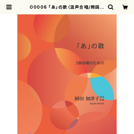
O0006 「あ」の歌（混声合唱/岡田加
津子/楽譜） | motherearth