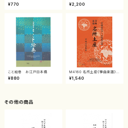
イブ／恋人がサンタクロース(
めの（2 Pianos / 菊池 幸夫 /
¥770
¥2,200
箏独奏 /大平光美 編曲/楽
楽譜）
譜）
こと絵巻 お江戸日本橋
M4160 名所土産《箏曲楽譜》
（箏/宮城喜代子・宮城数江著・
¥880
¥1,540
宮城宗家監修/箏曲古典楽譜）
その他の商品