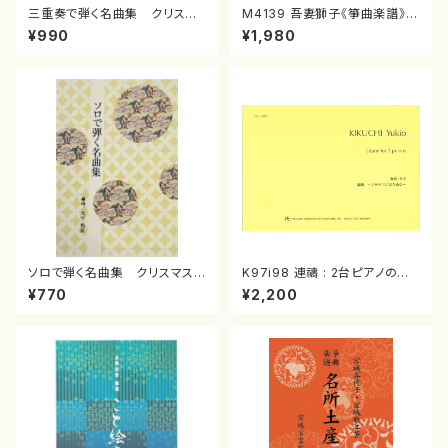
三重奏で弾く名曲集 クリスマ
M4139 吾妻獅子《箏曲楽譜》
スメドレー( 箏2/大平光美 編
（箏/宮城道雄著・宮城宗家監修/
¥990
¥1,980
曲/楽譜）
箏曲古典楽譜）
ソロで弾く名曲集 クリスマス・
K97i98 連禱 : 2台ピアノのた
イブ／恋人がサンタクロース(
めの（2 Pianos / 菊池 幸夫 /
¥770
¥2,200
箏独奏 /大平光美 編曲/楽
楽譜）
譜）