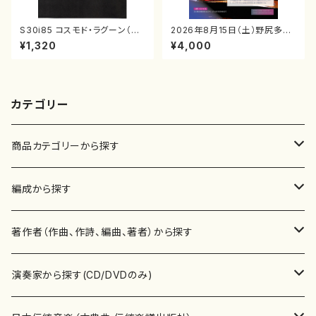
S30i85 コスモド・ラグーン（箏
2026年8月15日（土）野尻多佳
2，17，三，尺/沢井比河流/楽譜）
子ピアノリサイタル 音の宝石
¥1,320
¥4,000
箱チケット一般
カテゴリー
商品カテゴリーから探す
楽譜
編成から探す
書籍
邦楽器
著作者（作曲、作詩、編曲、著者）から探す
書籍
箏・琴（ソロ）
CD・DVD
合唱
あ行
演奏家から探す(CD/DVDのみ)
テキストブック
箏・琴（合奏）
混声合唱
青木省三(アオキ ショウゾウ)