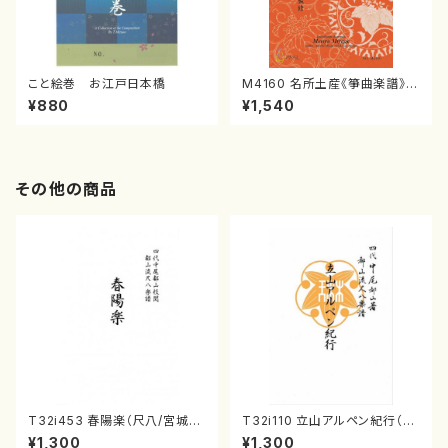
こと絵巻 お江戸日本橋
M4160 名所土産《箏曲楽譜》
（箏/宮城喜代子・宮城数江著・
¥880
¥1,540
宮城宗家監修/箏曲古典楽譜）
その他の商品
T32i453 春陽楽（尺八/宮城道
T32i110 立山アルペン紀行（尺
雄/楽譜）都山流公刊楽譜曲番:2
八/初代 石垣征山/尺八/都山式
¥1,300
¥1,300