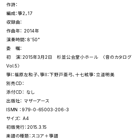
作詩：
編成：箏2，17
収録曲：
作曲年： 2014年
演奏時間：8'50"
委 嘱：
初 演：2015年3月2日 杉並公会堂小ホール 〈音のカタログ
Vol.5〉
箏I：福原左和子、箏II：下野戸亜弓、十七絃箏：立道明美
別売CD：
添付CD： なし
出版社： マザーアース
ISMN ：979-0-65003-206-3
サイズ： A4
初版発行：2015.3.15
楽譜の種類：スコア＋箏譜