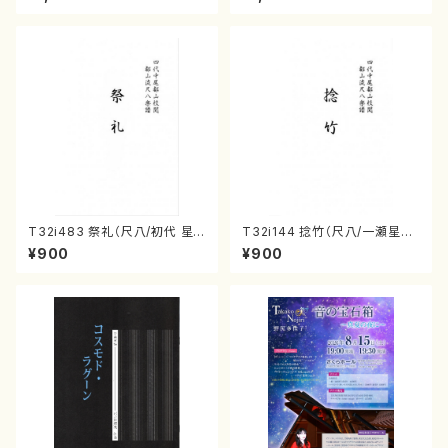
160
譜）都山流公刊楽譜曲番:559
T32i483 祭礼（尺八/初代 星
T32i144 捻竹（尺八/一瀬星山/
田一山/楽譜）都山流公刊楽譜曲
尺八/都山式譜）都山流公刊楽譜
¥900
¥900
番:2191
曲番:593