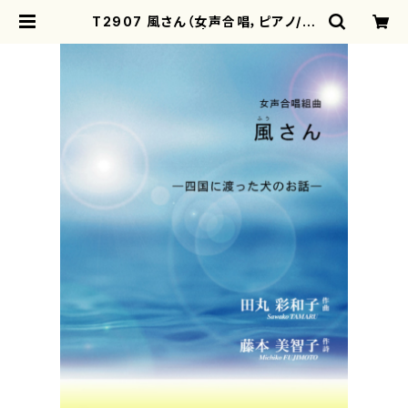
T2907 風さん（女声合唱，ピアノ/田
丸彩和子/楽譜） | motherearth