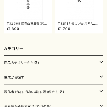
T32i368 協奏曲第三番（尺八/
T32i137 優しい秋（尺八/二代
唯是震一/楽譜）都山流公刊楽譜
山本邦山/尺八/都山式譜）都山
¥1,300
¥1,700
曲番:2073
流公刊楽譜曲番:586
カテゴリー
商品カテゴリーから探す
楽譜
編成から探す
書籍
邦楽器
著作者（作曲、作詩、編曲、著者）から探す
書籍
箏・琴（ソロ）
CD・DVD
合唱
あ行
演奏家から探す(CD/DVDのみ)