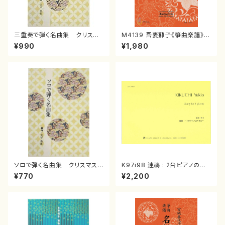
三重奏で弾く名曲集 クリスマ
M4139 吾妻獅子《箏曲楽譜》
スメドレー( 箏2/大平光美 編
（箏/宮城道雄著・宮城宗家監修/
¥990
¥1,980
曲/楽譜）
箏曲古典楽譜）
ソロで弾く名曲集 クリスマス・
K97i98 連禱 : 2台ピアノのた
イブ／恋人がサンタクロース(
めの（2 Pianos / 菊池 幸夫 /
¥770
¥2,200
箏独奏 /大平光美 編曲/楽
楽譜）
譜）