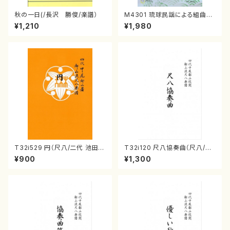
秋の一日(/長沢 勝俊/楽譜）
M4301 琉球民謡による組曲
（箏/牧野由多可作曲/宮城喜代
¥1,210
¥1,980
子・宮城数江著/箏曲楽譜）
T32i529 円（尺八/二代 池田静
T32i120 尺八協奏曲（尺八/二
山/楽譜）都山流公刊楽譜曲番:2
代 山本邦山/尺八/都山式譜）都
¥900
¥1,300
238
山流公刊楽譜曲番:569