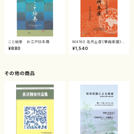
こと絵巻 お江戸日本橋
M4160 名所土産《箏曲楽譜》
（箏/宮城喜代子・宮城数江著・
¥880
¥1,540
宮城宗家監修/箏曲古典楽譜）
その他の商品