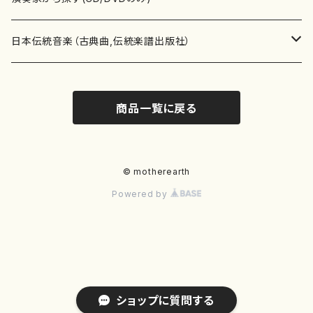
テキストブック
箏・琴（合奏）
混声合唱
青木省三(アオキ ショウゾウ)
チケット
歌・声
か行
邦楽（箏、三味線、尺八等）演奏家
日本伝統音楽（古典曲,伝統楽譜出版社）
事典
三味線（ソロ）
女声合唱
青島広志（アオシマ ヒロシ）
ソプラノ
梯郁夫(カケハシ イクオ)
アルメリア（箏）
雑誌
洋楽器（鍵盤楽器）
さ行
声楽家・合唱団・朗読等
地歌箏曲（箏古典楽譜）
商品一覧に戻る
詩集
三味線（合奏）
男声合唱
秋山健治(アキヤマ ケンジ）
アルト
蔭山滸山(カゲヤマ キョザン)
石川高（笙）
邦楽ジャーナル
ピアノ（ソロ）
斉藤松声(サイトウ ショウセイ)
應和惠子（声楽・ソプラノ）
宮城道雄（宮城宗家監修）
レコード
洋楽器（弦楽器）
た行
洋楽-鍵盤楽器（ピアノ、オルガン等）演奏家
地歌箏曲（三絃古典楽譜）
尺八（ソロ）
児童合唱
秋山邦晴(アキヤマ クニハル)
テノール
景山伸夫(カゲヤマ ノブオ)
伊藤まなみ（箏）
ピアノ（連弾）
斎藤武（サイトウ タケシ）
栗友会女声アンサンブル（合唱・女声合唱）
バイオリン（ソロ）
平良伊津美(タイラ イツミ)
マリーン・ファン・ニューケルケン（ピアノ）
宮城道雄（宮城宗家監修）
雑貨・アクセサリー
洋楽器（木管楽器）
な行
洋楽-弦楽器（バイオリン、ギター等）演奏家
長唄青柳楽譜（唄、三味線楽譜）
© motherearth
Powered by
尺八（合奏）
朗読・語り
芥川也寸志（アクタガワ ヤスシ）
バリトン
葛西聖憲(カサイ マサノリ)
浦上恵子（箏）
ピアノ（合奏）
斎藤友子(サイトウ トモコ)
川口聖加（声楽・ソプラノ）
バイオリン（合奏）
田頭優子(タガシラ ユウコ)
赤城眞理（ピアノ）
フルート（ピッコロを含む）（ソロ）
内藤 明美(ナイトウ アケミ)
戸澤哲夫（バイオリン）
杵屋彌之介(青柳茂三）
用具
洋楽器（金管楽器）
は行
洋楽-木管楽器（フルート、クラリネット等）演奏家
尺八（古典楽譜、伝統楽譜出版社）
邦楽大合奏
歌曲
芦垣美穂(アシガキ ミホ)
バス
片桐朋子(カタギリ トモコ)
小笠原夏美（箏）
オルガン
佐伯圭子(サエキ ケイコ)
平野忠彦（声楽・バリトン）
ビオラ
高野喜長(タカノ キチョウ)
青柳晋（ピアノ）
フルート（ピッコロを含む）（合奏）
永井薫(ナガイ カオル）
工藤真菜（バイオリン）
トランペット
萩原正吟(ハギワラ セイギン)
河村利夫（サクソフォン）
都山楽会楽譜
洋楽器（打楽器）
ま行
洋楽-打楽器（パーカッション、マリンバ等）演奏者
篠笛
ドロシー・アシュビー
その他（声域を指定しない歌など）
かただときこ(カタダ トキコ）
大久保智子（箏）
アコーディオン
坂井情二(サカイ ジョウジ)
河内紀恵（声楽・ソプラノ）
チェロ
高野検校(タカノ ケンギョウ)
伊沢長俊（オルガン）
クラリネット
永井ますみ(ナガイ マスミ）
松本克己（バイオリン）
ホルン
朴守賢(パク スヒョン)
板倉稔（クラリネット）
石垣 征山
マリンバ
セルドン・マイヤーズ
上野信一（パーカッション）
洋楽器（大編成）
や行
洋楽-大編成(オーケストラ、吹奏楽)楽団
ショップに質問する