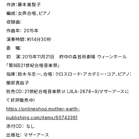
作詩：藤本美智子
編成：女声合唱，ピアノ
収録曲：
作曲年： 2015年
演奏時間：約14分30秒
委 嘱：
初 演：2015年11月21日 府中の森芸術劇場 ウィーンホール
「第8回21世紀合唱音楽祭」
指揮：鈴木与志一、合唱：クロスロード・アカデミー・コア、ピアノ：
服部真由子
別売CD：21世紀合唱音楽祭Ⅵ（JILA-2878~9/マザーアースに
て好評販売中）
https://onlineshop.mother-earth-
publishing.com/items/60743361
添付CD： なし
出版社： マザーアース