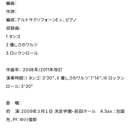
編曲：
作詩：
編成：アルトサクソフォーンE♭、ピアノ
収録曲：
1.タンゴ
2.優しさのワルツ
3.ロックンロール
作曲年： 2008年/2011年改訂
演奏時間：I タンゴ：3'30"、II 優しさのワルツ：1'14"、III ロックン
ロール：3'30"
委 嘱：
初 演：2009年３月１日 洗足学園・前田ホール A.Sax.：包国
充、Pf：中川俊郎