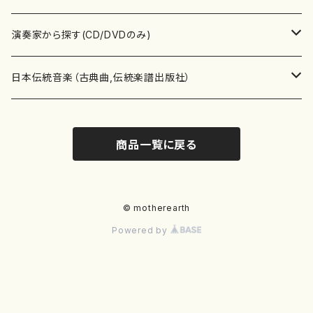
書籍
箏・琴（ソロ）
CD・DVD
合唱
あ行
演奏家から探す(CD/DVDのみ)
テキストブック
箏・琴（合奏）
混声合唱
青木省三(アオキ ショウゾウ)
チケット
歌・声
か行
邦楽（箏、三味線、尺八等）演奏家
日本伝統音楽（古典曲,伝統楽譜出版社）
事典
三味線（ソロ）
女声合唱
青島広志（アオシマ ヒロシ）
ソプラノ
梯郁夫(カケハシ イクオ)
アルメリア（箏）
雑誌
洋楽器（鍵盤楽器）
さ行
声楽家・合唱団・朗読等
地歌箏曲（箏古典楽譜）
商品一覧に戻る
詩集
三味線（合奏）
男声合唱
秋山健治(アキヤマ ケンジ）
アルト
蔭山滸山(カゲヤマ キョザン)
石川高（笙）
邦楽ジャーナル
ピアノ（ソロ）
斉藤松声(サイトウ ショウセイ)
應和惠子（声楽・ソプラノ）
宮城道雄（宮城宗家監修）
レコード
洋楽器（弦楽器）
た行
洋楽-鍵盤楽器（ピアノ、オルガン等）演奏家
地歌箏曲（三絃古典楽譜）
尺八（ソロ）
児童合唱
秋山邦晴(アキヤマ クニハル)
テノール
景山伸夫(カゲヤマ ノブオ)
伊藤まなみ（箏）
ピアノ（連弾）
斎藤武（サイトウ タケシ）
栗友会女声アンサンブル（合唱・女声合唱）
バイオリン（ソロ）
平良伊津美(タイラ イツミ)
マリーン・ファン・ニューケルケン（ピアノ）
宮城道雄（宮城宗家監修）
雑貨・アクセサリー
洋楽器（木管楽器）
な行
洋楽-弦楽器（バイオリン、ギター等）演奏家
長唄青柳楽譜（唄、三味線楽譜）
© motherearth
Powered by
尺八（合奏）
朗読・語り
芥川也寸志（アクタガワ ヤスシ）
バリトン
葛西聖憲(カサイ マサノリ)
浦上恵子（箏）
ピアノ（合奏）
斎藤友子(サイトウ トモコ)
川口聖加（声楽・ソプラノ）
バイオリン（合奏）
田頭優子(タガシラ ユウコ)
赤城眞理（ピアノ）
フルート（ピッコロを含む）（ソロ）
内藤 明美(ナイトウ アケミ)
戸澤哲夫（バイオリン）
杵屋彌之介(青柳茂三）
用具
洋楽器（金管楽器）
は行
洋楽-木管楽器（フルート、クラリネット等）演奏家
尺八（古典楽譜、伝統楽譜出版社）
邦楽大合奏
歌曲
芦垣美穂(アシガキ ミホ)
バス
片桐朋子(カタギリ トモコ)
小笠原夏美（箏）
オルガン
佐伯圭子(サエキ ケイコ)
平野忠彦（声楽・バリトン）
ビオラ
高野喜長(タカノ キチョウ)
青柳晋（ピアノ）
フルート（ピッコロを含む）（合奏）
永井薫(ナガイ カオル）
工藤真菜（バイオリン）
トランペット
萩原正吟(ハギワラ セイギン)
河村利夫（サクソフォン）
都山楽会楽譜
洋楽器（打楽器）
ま行
洋楽-打楽器（パーカッション、マリンバ等）演奏者
篠笛