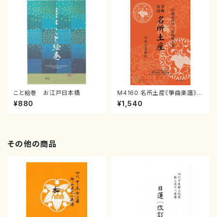
こと絵巻 お江戸日本橋
M4160 名所土産《箏曲楽譜》
（箏/宮城喜代子・宮城数江著・
¥880
¥1,540
宮城宗家監修/箏曲古典楽譜）
その他の商品