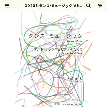
O0203 ダンス・ミュージック(Alto
Sax、Pf/大政直人/楽譜） | mother
earth