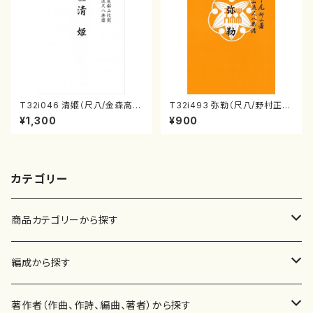
T32i046 清姫（尺八/金森高
T32i493 弥勒（尺八/野村正
山/楽譜）都山流公刊楽譜曲番：
峰/楽譜）都山流公刊楽譜曲番:2
¥1,300
¥900
45
202
カテゴリー
商品カテゴリーから探す
楽譜
編成から探す
書籍
邦楽器
著作者（作曲、作詩、編曲、著者）から探す