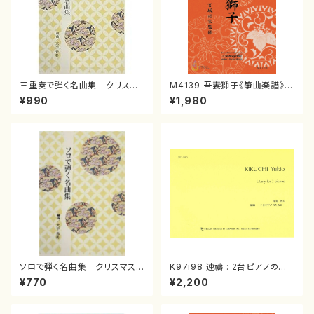
三重奏で弾く名曲集 クリスマ
M4139 吾妻獅子《箏曲楽譜》
スメドレー( 箏2/大平光美 編
（箏/宮城道雄著・宮城宗家監修/
¥990
¥1,980
曲/楽譜）
箏曲古典楽譜）
ソロで弾く名曲集 クリスマス・
K97i98 連禱 : 2台ピアノのた
イブ／恋人がサンタクロース(
めの（2 Pianos / 菊池 幸夫 /
¥770
¥2,200
箏独奏 /大平光美 編曲/楽
楽譜）
譜）