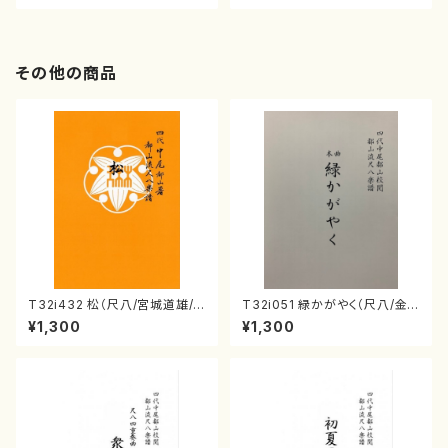
その他の商品
T32i432 松（尺八/宮城道雄/
T32i051 緑かがやく（尺八/金
楽譜）都山流公刊楽譜曲番:213
森高山/楽譜）都山流公刊楽譜曲
¥1,300
¥1,300
8
番：50