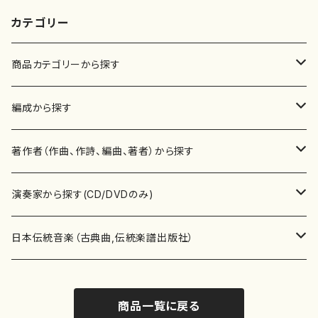
カテゴリー
商品カテゴリーから探す
楽譜
編成から探す
書籍
邦楽器
著作者（作曲、作詩、編曲、著者）から探す
書籍
箏・琴（ソロ）
CD・DVD
合唱
あ行
演奏家から探す(CD/DVDのみ)
テキストブック
箏・琴（合奏）
混声合唱
青木省三(アオキ ショウゾウ)
チケット
歌・声
か行
邦楽（箏、三味線、尺八等）演奏家
日本伝統音楽（古典曲,伝統楽譜出版社）
事典
三味線（ソロ）
女声合唱
青島広志（アオシマ ヒロシ）
ソプラノ
梯郁夫(カケハシ イクオ)
アルメリア（箏）
雑誌
洋楽器（鍵盤楽器）
さ行
声楽家・合唱団・朗読等
地歌箏曲（箏古典楽譜）
商品一覧に戻る
詩集
三味線（合奏）
男声合唱
秋山健治(アキヤマ ケンジ）