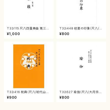
T32i115 尺八四重奏曲 第三番
T32i448 初夏の印象（尺八/久
衆籟（尺八/初代 山本邦山/尺
本玄智/楽譜）都山流公刊楽譜曲
¥1,000
¥800
八/都山式譜）都山流公刊楽譜曲
番:2155
番:564
T32i416 祝典（尺八/初代山川
T32i527 瑜伽（尺八/大月宗明/
園松/楽譜）都山流公刊楽譜曲
楽譜）都山流公刊楽譜曲番:223
¥900
¥800
番:2121
6