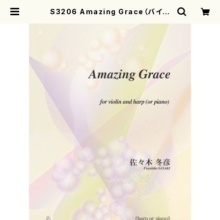
S3206 Amazing Grace（バイオ
リン,ハープorピアノ/佐々木冬彦/楽
譜） | motherearth