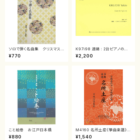
ソロで弾く名曲集 クリスマス・
K97i98 連禱 : 2台ピアノのた
イブ／恋人がサンタクロース(
めの（2 Pianos / 菊池 幸夫 /
¥770
¥2,200
箏独奏 /大平光美 編曲/楽
楽譜）
譜）
こと絵巻 お江戸日本橋
M4160 名所土産《箏曲楽譜》
（箏/宮城喜代子・宮城数江著・
¥880
¥1,540
宮城宗家監修/箏曲古典楽譜）