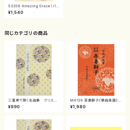
S3206 Amazing Grace（バイ
オリン,ハープorピアノ/佐々木冬
¥1,540
彦/楽譜）
同じカテゴリの商品
三重奏で弾く名曲集 クリスマ
M4139 吾妻獅子《箏曲楽譜》
スメドレー( 箏2/大平光美 編
（箏/宮城道雄著・宮城宗家監修/
¥990
¥1,980
曲/楽譜）
箏曲古典楽譜）