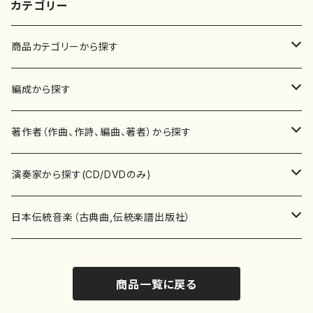
カテゴリー
商品カテゴリーから探す
楽譜
編成から探す
書籍
邦楽器
著作者（作曲、作詩、編曲、著者）から探す
書籍
箏・琴（ソロ）
CD・DVD
合唱
あ行
演奏家から探す(CD/DVDのみ)
テキストブック
箏・琴（合奏）
混声合唱
青木省三(アオキ ショウゾウ)
チケット
歌・声
か行
邦楽（箏、三味線、尺八等）演奏家
日本伝統音楽（古典曲,伝統楽譜出版社）
事典
三味線（ソロ）
女声合唱
青島広志（アオシマ ヒロシ）
ソプラノ
梯郁夫(カケハシ イクオ)
アルメリア（箏）
雑誌
洋楽器（鍵盤楽器）
さ行
声楽家・合唱団・朗読等
地歌箏曲（箏古典楽譜）
商品一覧に戻る
詩集
三味線（合奏）
男声合唱
秋山健治(アキヤマ ケンジ）
アルト
蔭山滸山(カゲヤマ キョザン)
石川高（笙）
邦楽ジャーナル
ピアノ（ソロ）
斉藤松声(サイトウ ショウセイ)
應和惠子（声楽・ソプラノ）
宮城道雄（宮城宗家監修）
レコード
洋楽器（弦楽器）
た行
洋楽-鍵盤楽器（ピアノ、オルガン等）演奏家
地歌箏曲（三絃古典楽譜）