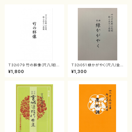
T32i079 竹の群像（尺八/初代
T32i051 緑かがやく（尺八/金
山本邦山/尺八/都山式譜）都山
森高山/楽譜）都山流公刊楽譜曲
¥1,800
¥1,300
流公刊楽譜曲番:528
番：50