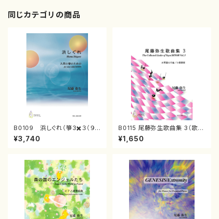
同じカテゴリの商品
B0109 浜しぐれ（箏3✖️３（９
B0115 尾藤弥生歌曲集 3（歌
重奏）/尾藤弥生/楽譜）
曲/尾藤弥生/楽譜）
¥3,740
¥1,650