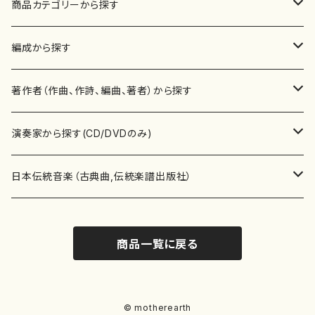
商品カテゴリーから探す
楽譜
編成から探す
書籍
邦楽器
著作者（作曲、作詩、編曲、著者）から探す
書籍
箏・琴（ソロ）
CD・DVD
合唱
あ行
演奏家から探す(CD/DVDのみ)
テキストブック
箏・琴（合奏）
混声合唱
青木省三(アオキ ショウゾウ)
チケット
歌・声
か行
邦楽（箏、三味線、尺八等）演奏家
日本伝統音楽（古典曲,伝統楽譜出版社）
事典
三味線（ソロ）
女声合唱
青島広志（アオシマ ヒロシ）
ソプラノ
梯郁夫(カケハシ イクオ)
アルメリア（箏）
雑誌
洋楽器（鍵盤楽器）
さ行
声楽家・合唱団・朗読等
地歌箏曲（箏古典楽譜）
商品一覧に戻る
詩集
三味線（合奏）
男声合唱
秋山健治(アキヤマ ケンジ）
アルト
蔭山滸山(カゲヤマ キョザン)
石川高（笙）
邦楽ジャーナル
ピアノ（ソロ）
斉藤松声(サイトウ ショウセイ)
應和惠子（声楽・ソプラノ）
宮城道雄（宮城宗家監修）
レコード
洋楽器（弦楽器）
た行
洋楽-鍵盤楽器（ピアノ、オルガン等）演奏家
地歌箏曲（三絃古典楽譜）
尺八（ソロ）
児童合唱
秋山邦晴(アキヤマ クニハル)
テノール
景山伸夫(カゲヤマ ノブオ)
伊藤まなみ（箏）
ピアノ（連弾）
斎藤武（サイトウ タケシ）
栗友会女声アンサンブル（合唱・女声合唱）
バイオリン（ソロ）
平良伊津美(タイラ イツミ)
マリーン・ファン・ニューケルケン（ピアノ）
宮城道雄（宮城宗家監修）
雑貨・アクセサリー
洋楽器（木管楽器）
な行
洋楽-弦楽器（バイオリン、ギター等）演奏家
長唄青柳楽譜（唄、三味線楽譜）
© motherearth