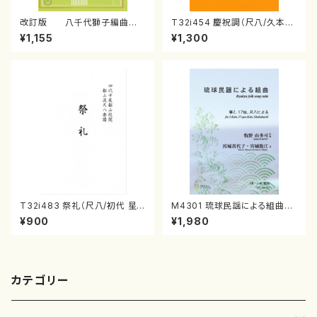
改訂版 八千代獅子編曲
T32i454 慶祝調（尺八/久本玄
（編曲八千代獅子）(/宮城道
智/楽譜）都山流公刊楽譜曲番:2
¥1,155
¥1,300
雄/楽譜）
161
T32i483 祭礼（尺八/初代 星
M4301 琉球民謡による組曲
田一山/楽譜）都山流公刊楽譜曲
（箏/牧野由多可作曲/宮城喜代
¥900
¥1,980
番:2191
子・宮城数江著/箏曲楽譜）
カテゴリー