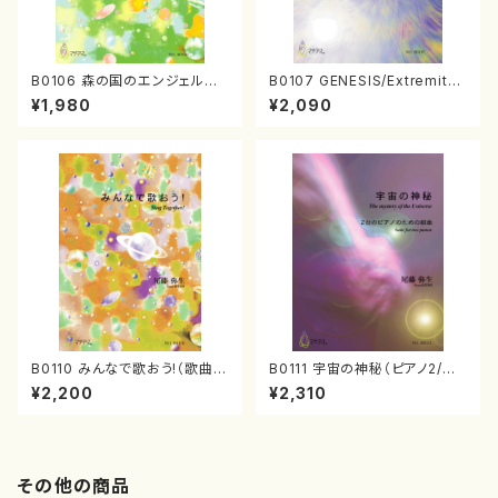
B0106 森の国のエンジェルた
B0107 GENESIS/Extremity
ち（ピアノ連弾/尾藤弥生/楽譜）
（ピアノソロ/尾藤弥生/楽譜）
¥1,980
¥2,090
B0110 みんなで歌おう!（歌曲
B0111 宇宙の神秘（ピアノ2/尾
集/尾藤弥生/楽譜）
藤弥生/楽譜）
¥2,200
¥2,310
その他の商品