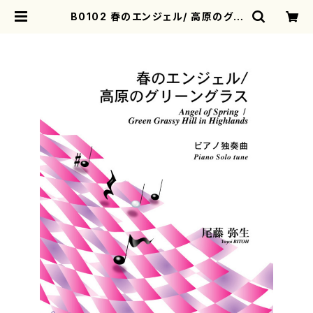
B0102 春のエンジェル/ 高原のグリ
ーングラス（ピアノソロ/尾藤弥生/楽
譜） | motherearth