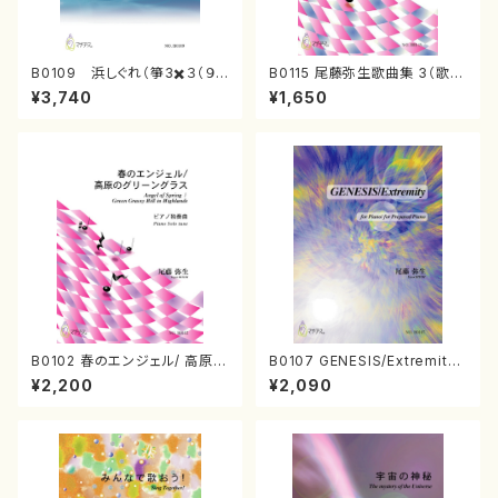
B0109 浜しぐれ（箏3✖️３（９
B0115 尾藤弥生歌曲集 3（歌
重奏）/尾藤弥生/楽譜）
曲/尾藤弥生/楽譜）
¥3,740
¥1,650
B0102 春のエンジェル/ 高原の
B0107 GENESIS/Extremity
グリーングラス（ピアノソロ/尾藤
（ピアノソロ/尾藤弥生/楽譜）
¥2,200
¥2,090
弥生/楽譜）