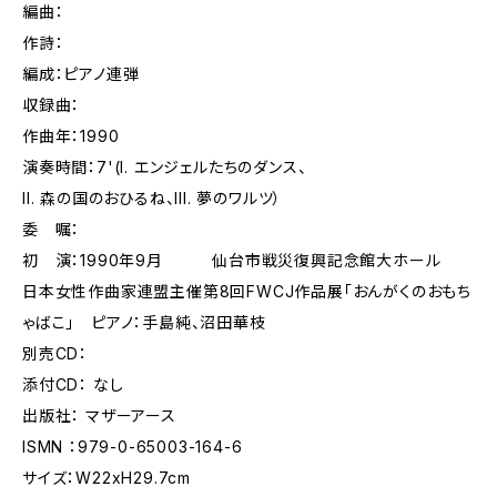
編曲：
作詩：
編成：ピアノ連弾
収録曲：
作曲年：1990
演奏時間：7'(I. エンジェルたちのダンス、
II. 森の国のおひるね、III. 夢のワルツ）
委 嘱：
初 演：1990年9月 仙台市戦災復興記念館大ホール
日本女性作曲家連盟主催第8回FWCJ作品展「おんがくのおもち
ゃばこ」 ピアノ：手島純、沼田華枝
別売CD：
添付CD： なし
出版社： マザーアース
ISMN ：979-0-65003-164-6
サイズ：W22xH29.7cm