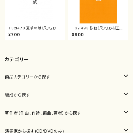
T32i470 夏草の賦（尺八/野村
T32i493 弥勒（尺八/野村正
正峰/楽譜）都山流公刊楽譜曲
峰/楽譜）都山流公刊楽譜曲番:2
¥700
¥900
番:2178
202
カテゴリー
商品カテゴリーから探す
楽譜
編成から探す
書籍
邦楽器
著作者（作曲、作詩、編曲、著者）から探す
書籍
箏・琴（ソロ）
CD・DVD
合唱
あ行
演奏家から探す(CD/DVDのみ)