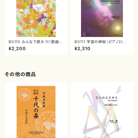
B0110 みんなで歌おう!（歌曲
B0111 宇宙の神秘（ピアノ2/尾
集/尾藤弥生/楽譜）
藤弥生/楽譜）
¥2,200
¥2,310
その他の商品