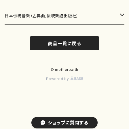
テキストブック
箏・琴（合奏）
混声合唱
青木省三(アオキ ショウゾウ)
チケット
歌・声
か行
邦楽（箏、三味線、尺八等）演奏家
日本伝統音楽（古典曲,伝統楽譜出版社）
事典
三味線（ソロ）
女声合唱
青島広志（アオシマ ヒロシ）
ソプラノ
梯郁夫(カケハシ イクオ)
アルメリア（箏）
雑誌
洋楽器（鍵盤楽器）
さ行
声楽家・合唱団・朗読等
地歌箏曲（箏古典楽譜）
商品一覧に戻る
詩集
三味線（合奏）
男声合唱
秋山健治(アキヤマ ケンジ）
アルト
蔭山滸山(カゲヤマ キョザン)
石川高（笙）
邦楽ジャーナル
ピアノ（ソロ）
斉藤松声(サイトウ ショウセイ)
應和惠子（声楽・ソプラノ）
宮城道雄（宮城宗家監修）
レコード
洋楽器（弦楽器）
た行
洋楽-鍵盤楽器（ピアノ、オルガン等）演奏家
地歌箏曲（三絃古典楽譜）
尺八（ソロ）
児童合唱
秋山邦晴(アキヤマ クニハル)
テノール
景山伸夫(カゲヤマ ノブオ)
伊藤まなみ（箏）
ピアノ（連弾）
斎藤武（サイトウ タケシ）
栗友会女声アンサンブル（合唱・女声合唱）
バイオリン（ソロ）
平良伊津美(タイラ イツミ)
マリーン・ファン・ニューケルケン（ピアノ）
宮城道雄（宮城宗家監修）
雑貨・アクセサリー
洋楽器（木管楽器）
な行
洋楽-弦楽器（バイオリン、ギター等）演奏家
長唄青柳楽譜（唄、三味線楽譜）
© motherearth
Powered by
尺八（合奏）
朗読・語り
芥川也寸志（アクタガワ ヤスシ）
バリトン
葛西聖憲(カサイ マサノリ)
浦上恵子（箏）
ピアノ（合奏）
斎藤友子(サイトウ トモコ)
川口聖加（声楽・ソプラノ）
バイオリン（合奏）
田頭優子(タガシラ ユウコ)
赤城眞理（ピアノ）
フルート（ピッコロを含む）（ソロ）
内藤 明美(ナイトウ アケミ)
戸澤哲夫（バイオリン）
杵屋彌之介(青柳茂三）
用具
洋楽器（金管楽器）
は行
洋楽-木管楽器（フルート、クラリネット等）演奏家
尺八（古典楽譜、伝統楽譜出版社）
邦楽大合奏
歌曲
芦垣美穂(アシガキ ミホ)
バス
片桐朋子(カタギリ トモコ)
小笠原夏美（箏）
オルガン
佐伯圭子(サエキ ケイコ)
平野忠彦（声楽・バリトン）
ビオラ
高野喜長(タカノ キチョウ)
青柳晋（ピアノ）
フルート（ピッコロを含む）（合奏）
永井薫(ナガイ カオル）
工藤真菜（バイオリン）
トランペット
萩原正吟(ハギワラ セイギン)
河村利夫（サクソフォン）
都山楽会楽譜
洋楽器（打楽器）
ま行
洋楽-打楽器（パーカッション、マリンバ等）演奏者
篠笛
ドロシー・アシュビー
その他（声域を指定しない歌など）
かただときこ(カタダ トキコ）
大久保智子（箏）
アコーディオン
坂井情二(サカイ ジョウジ)
河内紀恵（声楽・ソプラノ）
チェロ
高野検校(タカノ ケンギョウ)
伊沢長俊（オルガン）
クラリネット
永井ますみ(ナガイ マスミ）
松本克己（バイオリン）
ホルン
朴守賢(パク スヒョン)
板倉稔（クラリネット）
石垣 征山
マリンバ
セルドン・マイヤーズ
上野信一（パーカッション）
洋楽器（大編成）
や行
洋楽-大編成(オーケストラ、吹奏楽)楽団
ショップに質問する
笙・篳篥