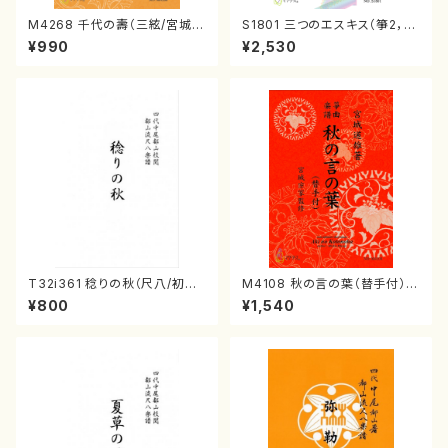
M4268 千代の壽（三絃/宮城道
S1801 三つのエスキス（箏2，1
雄著・宮城宗家監修/三絃楽譜）
7/清水 脩/楽譜）
¥990
¥2,530
T32i361 稔りの秋（尺八/初代
M4108 秋の言の葉（替手付）
山川園松/楽譜） 都山流公刊楽
（箏/宮城道雄著・宮城宗家監修/
¥800
¥1,540
譜曲番:2066
箏曲古典楽譜）