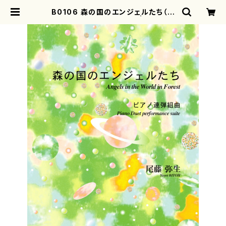
B0106 森の国のエンジェルたち（ピ
アノ連弾/尾藤弥生/楽譜） | mother
earth