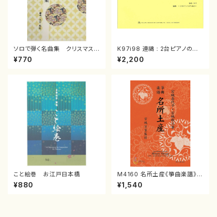
ソロで弾く名曲集 クリスマス・
K97i98 連禱 : 2台ピアノのた
イブ／恋人がサンタクロース(
めの（2 Pianos / 菊池 幸夫 /
¥770
¥2,200
箏独奏 /大平光美 編曲/楽
楽譜）
譜）
こと絵巻 お江戸日本橋
M4160 名所土産《箏曲楽譜》
（箏/宮城喜代子・宮城数江著・
¥880
¥1,540
宮城宗家監修/箏曲古典楽譜）