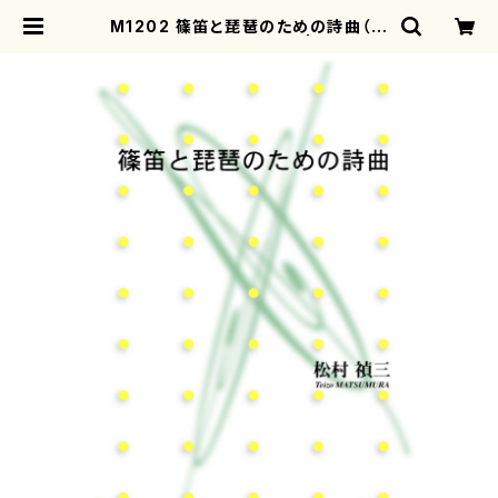
M1202 篠笛と琵琶のための詩曲（篠
笛，琵琶/松村禎三/楽譜） | mother
earth