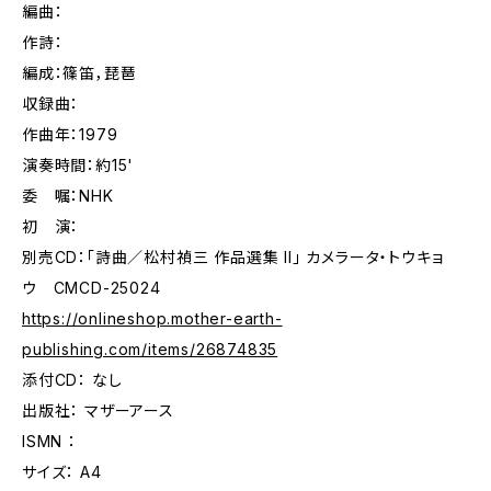
編曲：
作詩：
編成：篠笛，琵琶
収録曲：
作曲年：1979
演奏時間：約15'
委 嘱：NHK
初 演：
別売CD：「詩曲／松村禎三 作品選集 II」 カメラータ・トウキョ
ウ CMCD-25024
https://onlineshop.mother-earth-
publishing.com/items/26874835
添付CD： なし
出版社： マザーアース
ISMN ：
サイズ： A4