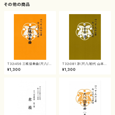
その他の商品
T32i456 三絃協奏曲（尺八/中
T32i081 涼（尺八/初代 山本邦
能島欣一/楽譜）都山流公刊楽譜
山/尺八/都山式譜）都山流公刊
¥1,300
¥1,300
曲番:2164
楽譜曲番:530