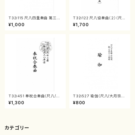
T32i115 尺八四重奏曲 第三番
T32i122 尺八協奏曲（２）（尺
衆籟（尺八/初代 山本邦山/尺
八/二代 山本邦山/尺八/都山式
¥1,000
¥1,700
八/都山式譜）都山流公刊楽譜曲
譜）都山流公刊楽譜曲番:571
番:564
T32i451 奉祝合奏曲（尺八/久
T32i527 瑜伽（尺八/大月宗明/
本玄智/楽譜）都山流公刊楽譜曲
楽譜）都山流公刊楽譜曲番:223
¥1,300
¥800
番:2158
6
カテゴリー