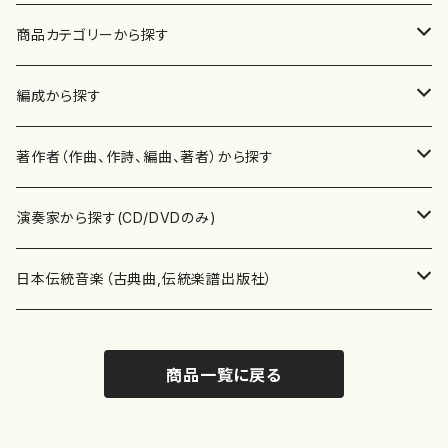
商品カテゴリーから探す
楽譜
編成から探す
書籍
邦楽器
著作者（作曲、作詩、編曲、著者）から探す
書籍
箏・琴（ソロ）
CD・DVD
合唱
あ行
演奏家から探す(CD/DVDのみ)
テキストブック
箏・琴（合奏）
混声合唱
青木省三(アオキ ショウゾウ)
チケット
歌・声
か行
邦楽（箏、三味線、尺八等）演奏家
日本伝統音楽（古典曲,伝統楽譜出版社）
事典
三味線（ソロ）
女声合唱
青島広志（アオシマ ヒロシ）
ソプラノ
梯郁夫(カケハシ イクオ)
アルメリア（箏）
雑誌
洋楽器（鍵盤楽器）
さ行
声楽家・合唱団・朗読等
地歌箏曲（箏古典楽譜）
商品一覧に戻る
詩集
三味線（合奏）
男声合唱
秋山健治(アキヤマ ケンジ）
アルト
蔭山滸山(カゲヤマ キョザン)
石川高（笙）
邦楽ジャーナル
ピアノ（ソロ）
斉藤松声(サイトウ ショウセイ)
應和惠子（声楽・ソプラノ）
宮城道雄（宮城宗家監修）
レコード
洋楽器（弦楽器）
た行
洋楽-鍵盤楽器（ピアノ、オルガン等）演奏家
地歌箏曲（三絃古典楽譜）
尺八（ソロ）
児童合唱
秋山邦晴(アキヤマ クニハル)