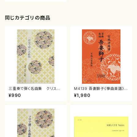
同じカテゴリの商品
三重奏で弾く名曲集 クリスマ
M4139 吾妻獅子《箏曲楽譜》
スメドレー( 箏2/大平光美 編
（箏/宮城道雄著・宮城宗家監修/
¥990
¥1,980
曲/楽譜）
箏曲古典楽譜）