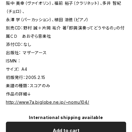
阪中 美幸（ヴァイオリン）、福前 裕子（クラリネット）、多井 智紀
（チェロ）、
永澤 学（パーカッション）、植田 浩徳（ピアノ）
別売CD：野村 誠＋片岡 祐介 著「即興演奏ってどうやるの」の付
属ＣＤ あおぞら音楽社
添付CD：なし
出版社： マザーアース
ISMN ：
サイズ： A4
初版発行：2005.2.15
楽譜の種類：スコアのみ
作品の詳細↓
http://www7a.biglobe.ne.jp/~nomu104/
International shipping available
Add to cart