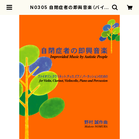
N0305 自閉症者の即興音楽（バイオ
リン，クラリネット，チェロ，打，ピアノ/
野村誠/楽譜） | motherearth