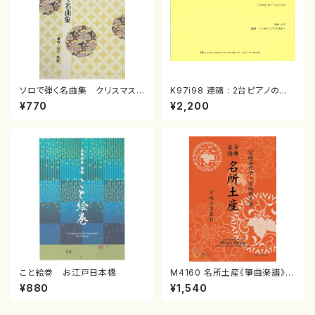
ソロで弾く名曲集 クリスマス・
K97i98 連禱 : 2台ピアノのた
イブ／恋人がサンタクロース(
めの（2 Pianos / 菊池 幸夫 /
¥770
¥2,200
箏独奏 /大平光美 編曲/楽
楽譜）
譜）
こと絵巻 お江戸日本橋
M4160 名所土産《箏曲楽譜》
（箏/宮城喜代子・宮城数江著・
¥880
¥1,540
宮城宗家監修/箏曲古典楽譜）