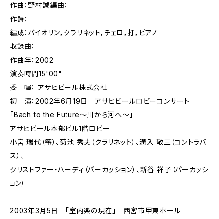
作曲：野村誠編曲：
作詩：
編成：バイオリン，クラリネット，チェロ，打，ピアノ
収録曲：
作曲年：2002
演奏時間15'00"
委 嘱： アサヒビール株式会社
初 演：2002年6月19日 アサヒビールロビーコンサート
「Bach to the Future〜川から河へ〜」
アサヒビール本部ビル1階ロビー
小宮 瑞代（筝）、菊池 秀夫（クラリネット）、溝入 敬三（コントラバ
ス）、
クリストファー・ハーディ（パーカッション）、新谷 祥子（パーカッシ
ョン）
2003年3月5日 「室内楽の現在」 西宮市甲東ホール