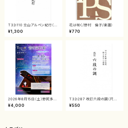
T32i110 立山アルペン紀行（尺
花は咲く/野村 倫子/楽譜）
八/初代 石垣征山/尺八/都山式
¥1,300
¥770
譜）都山流公刊楽譜曲番:559
2026年8月15日（土）野尻多佳
T32i287 改訂六段の調（尺八/
子ピアノリサイタル 音の宝石
八橋検校/楽譜）都山no:1142
¥4,000
¥550
箱チケット一般