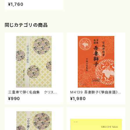
（バイオリン，クラリネット，チェ
¥1,760
ロ，打，ピアノ/野村誠/楽譜）
同じカテゴリの商品
三重奏で弾く名曲集 クリスマ
M4139 吾妻獅子《箏曲楽譜》
スメドレー( 箏2/大平光美 編
（箏/宮城道雄著・宮城宗家監修/
¥990
¥1,980
曲/楽譜）
箏曲古典楽譜）