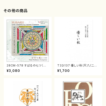
その他の商品
28CM-578 すばるの七ツ（二
T32i137 優しい秋（尺八/二代
十絃箏/クラリネット/ヴァイオリ
山本邦山/尺八/都山式譜）都山
¥3,080
¥1,700
ン/チェロ/吉松 隆：/CD）
流公刊楽譜曲番:586