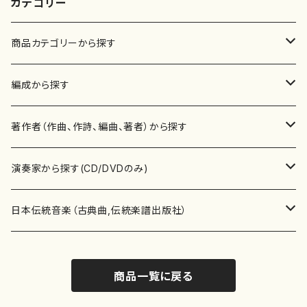
カテゴリー
商品カテゴリーから探す
楽譜
編成から探す
書籍
邦楽器
著作者（作曲、作詩、編曲、著者）から探す
書籍
箏・琴（ソロ）
CD・DVD
合唱
あ行
演奏家から探す(CD/DVDのみ)
テキストブック
箏・琴（合奏）
混声合唱
青木省三(アオキ ショウゾウ)
チケット
歌・声
か行
邦楽（箏、三味線、尺八等）演奏家
日本伝統音楽（古典曲,伝統楽譜出版社）
事典
三味線（ソロ）
女声合唱
青島広志（アオシマ ヒロシ）
ソプラノ
梯郁夫(カケハシ イクオ)
アルメリア（箏）
雑誌
洋楽器（鍵盤楽器）
さ行
声楽家・合唱団・朗読等
地歌箏曲（箏古典楽譜）
商品一覧に戻る
詩集
三味線（合奏）
男声合唱
秋山健治(アキヤマ ケンジ）
アルト
蔭山滸山(カゲヤマ キョザン)
石川高（笙）
邦楽ジャーナル
ピアノ（ソロ）
斉藤松声(サイトウ ショウセイ)
應和惠子（声楽・ソプラノ）
宮城道雄（宮城宗家監修）
レコード
洋楽器（弦楽器）
た行
洋楽-鍵盤楽器（ピアノ、オルガン等）演奏家
地歌箏曲（三絃古典楽譜）