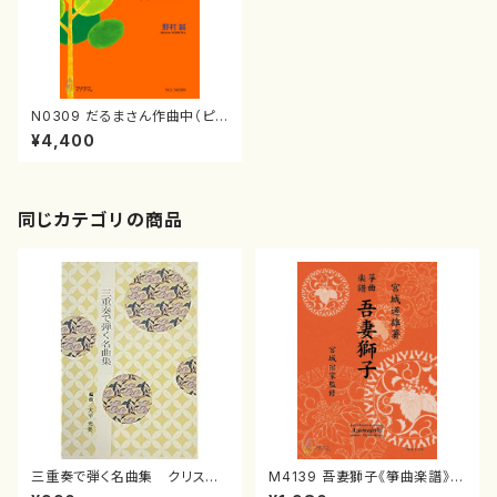
N0309 だるまさん作曲中（ピア
ノ，オーケストラ/野村誠/楽譜）
¥4,400
同じカテゴリの商品
三重奏で弾く名曲集 クリスマ
M4139 吾妻獅子《箏曲楽譜》
スメドレー( 箏2/大平光美 編
（箏/宮城道雄著・宮城宗家監修/