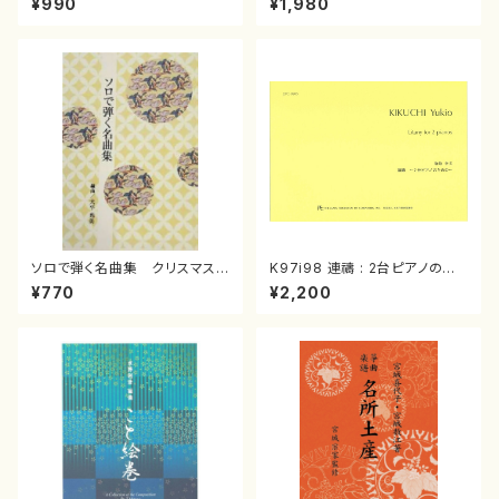
¥990
¥1,980
曲/楽譜）
箏曲古典楽譜）
ソロで弾く名曲集 クリスマス・
K97i98 連禱 : 2台ピアノのた
イブ／恋人がサンタクロース(
めの（2 Pianos / 菊池 幸夫 /
¥770
¥2,200
箏独奏 /大平光美 編曲/楽
楽譜）
譜）