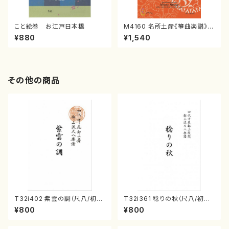
こと絵巻 お江戸日本橋
M4160 名所土産《箏曲楽譜》
（箏/宮城喜代子・宮城数江著・
¥880
¥1,540
宮城宗家監修/箏曲古典楽譜）
その他の商品
T32i402 紫雲の調（尺八/初世
T32i361 稔りの秋（尺八/初代
宮下秀冽/楽譜）都山流公刊楽譜
山川園松/楽譜） 都山流公刊楽
¥800
¥800
曲番:2107
譜曲番:2066