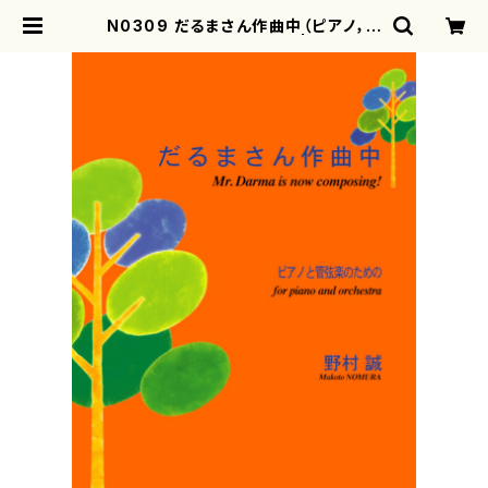
N0309 だるまさん作曲中（ピアノ，オ
ーケストラ/野村誠/楽譜） | mother
earth