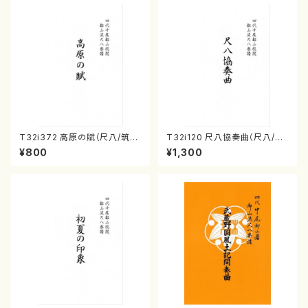
T32i372 高原の賦（尺八/筑紫
T32i120 尺八協奏曲（尺八/二
歌都子/楽譜）都山流公刊楽譜曲
代 山本邦山/尺八/都山式譜）都
¥800
¥1,300
番:2077
山流公刊楽譜曲番:569