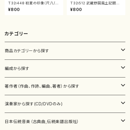
T32i448 初夏の印象（尺八/久
T32i512 武蔵野国風土記間奏
本玄智/楽譜）都山流公刊楽譜曲
曲（尺八/初代 山川園松/楽譜）
¥800
¥800
番:2155
都山流公刊楽譜曲番:2221
カテゴリー
商品カテゴリーから探す
楽譜
編成から探す
書籍
邦楽器
著作者（作曲、作詩、編曲、著者）から探す
書籍
箏・琴（ソロ）
CD・DVD
合唱
あ行
演奏家から探す(CD/DVDのみ)
テキストブック
箏・琴（合奏）
混声合唱
青木省三(アオキ ショウゾウ)
チケット
歌・声
か行
邦楽（箏、三味線、尺八等）演奏家
日本伝統音楽（古典曲,伝統楽譜出版社）