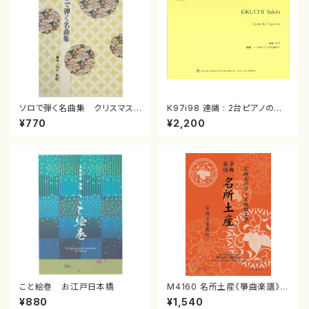
ソロで弾く名曲集 クリスマス・
K97i98 連禱 : 2台ピアノのた
イブ／恋人がサンタクロース(
めの（2 Pianos / 菊池 幸夫 /
¥770
¥2,200
箏独奏 /大平光美 編曲/楽
楽譜）
譜）
こと絵巻 お江戸日本橋
M4160 名所土産《箏曲楽譜》
（箏/宮城喜代子・宮城数江著・
¥880
¥1,540
宮城宗家監修/箏曲古典楽譜）