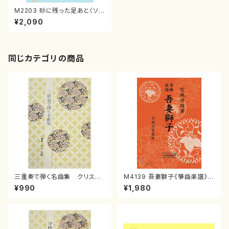
M2203 砂に残った足あと（ソプ
ラノ，トランペット，ピアノ/松岡み
¥2,090
ち子/楽譜）
同じカテゴリの商品
三重奏で弾く名曲集 クリスマ
M4139 吾妻獅子《箏曲楽譜》
スメドレー( 箏2/大平光美 編
（箏/宮城道雄著・宮城宗家監修/
¥990
¥1,980
曲/楽譜）
箏曲古典楽譜）