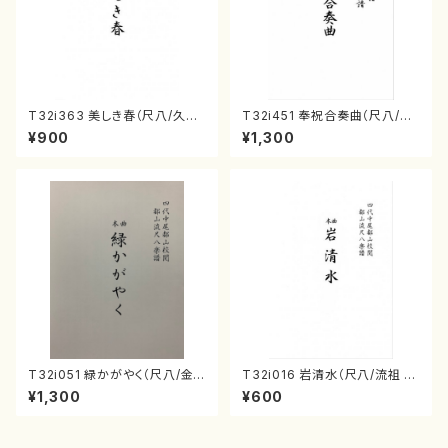
T32i363 美しき春（尺八/久本
T32i451 奉祝合奏曲（尺八/久
玄智/楽譜）都山流公刊楽譜曲
本玄智/楽譜）都山流公刊楽譜曲
¥900
¥1,300
番:2068
番:2158
T32i051 緑かがやく（尺八/金
T32i016 岩清水（尺八/流祖 中
森高山/楽譜）都山流公刊楽譜曲
尾都山/楽譜）都山：15
¥1,300
¥600
番：50