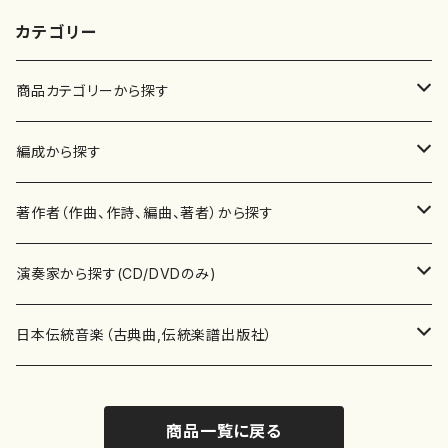
カテゴリー
商品カテゴリーから探す
楽譜
編成から探す
書籍
邦楽器
著作者（作曲、作詩、編曲、著者）から探す
書籍
箏・琴（ソロ）
CD・DVD
合唱
あ行
演奏家から探す(CD/DVDのみ)
テキストブック
箏・琴（合奏）
混声合唱
青木省三(アオキ ショウゾウ)
チケット
歌・声
か行
邦楽（箏、三味線、尺八等）演奏家
日本伝統音楽（古典曲,伝統楽譜出版社）
事典
三味線（ソロ）
女声合唱
青島広志（アオシマ ヒロシ）
ソプラノ
梯郁夫(カケハシ イクオ)
アルメリア（箏）
雑誌
洋楽器（鍵盤楽器）
さ行
声楽家・合唱団・朗読等
地歌箏曲（箏古典楽譜）
商品一覧に戻る
詩集
三味線（合奏）
男声合唱
秋山健治(アキヤマ ケンジ）