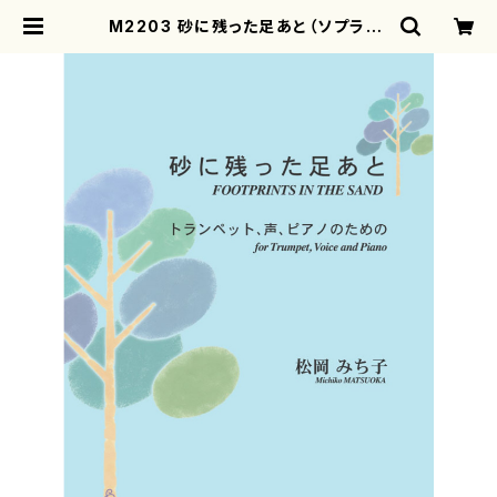
M2203 砂に残った足あと（ソプラノ，
トランペット，ピアノ/松岡みち子/楽
譜） | motherearth