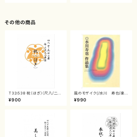
その他の商品
T32i538 祝（ほぎ）（尺八/二代
風のモザイク(/水川 寿也/楽
池田静山/楽譜）都山流公刊楽譜
譜）
¥900
¥990
曲番:2247