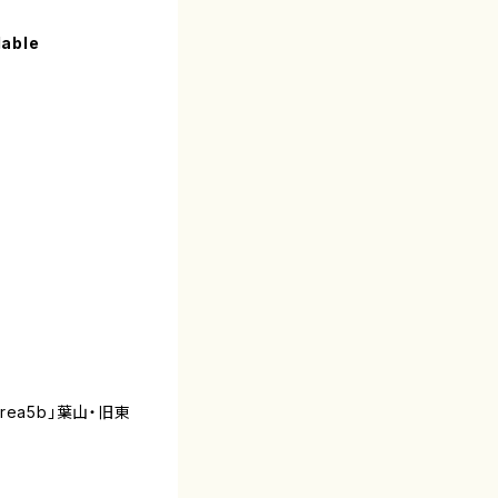
lable
area5b」葉山・旧東