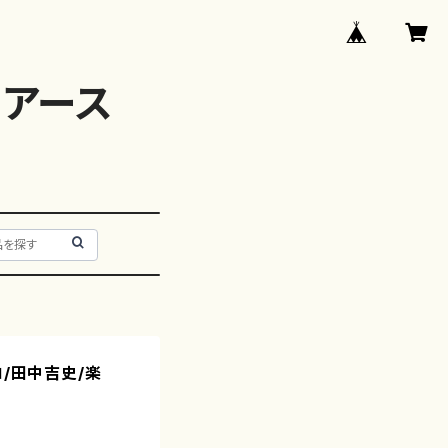
アース
ソロ/田中吉史/楽