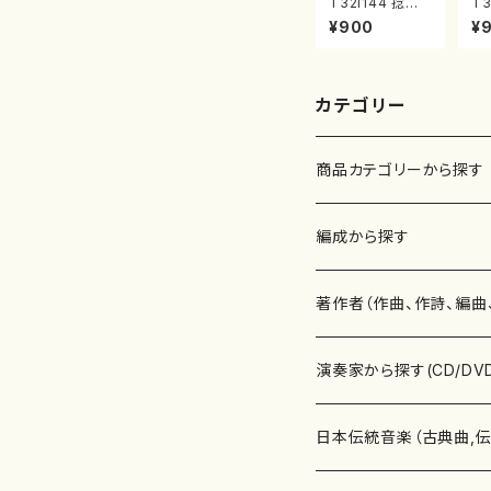
T32i144 捻竹
T3
（尺八/一瀬星山/
八
¥900
¥
尺八/都山式譜）
山
都山流公刊楽譜
公
曲番:593
23
カテゴリー
商品カテゴリーから探す
楽譜
編成から探す
書籍
邦楽器
著作者（作曲、作詩、編曲
書籍
箏・琴（ソロ）
CD・DVD
合唱
あ行
演奏家から探す(CD/DV
テキストブック
箏・琴（合奏）
混声合唱
青木省三(アオキ ショウゾウ)
チケット
歌・声
か行
邦楽（箏、三味線、尺八等
日本伝統音楽（古典曲,
事典
三味線（ソロ）