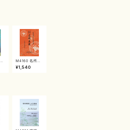
江
M4160 名所土
産《箏曲楽譜》
¥1,540
（箏/宮城喜代
子・宮城数江著・
宮城宗家監修/
箏曲古典楽譜）