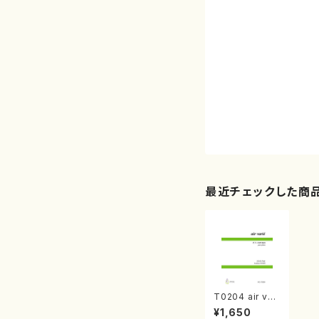
最近チェックした商
T0204 air vari
e（ピアノソロ/田
¥1,650
中吉史/楽譜）