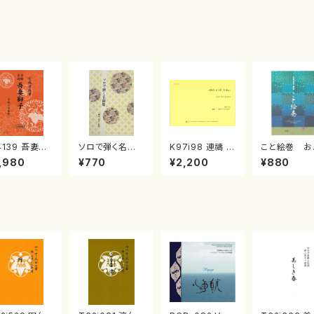
4139 吾妻獅
ソロで弾く名曲
K97i98 連禱 :
こと絵巻 お
《箏曲楽譜》
集 クリスマス・
2台ピアノのため
戸日本橋
,980
¥770
¥2,200
¥880
箏/宮城道雄
イブ／恋人がサ
の（2 Pianos /
・宮城宗家監
ンタクロース(
菊池 幸夫 / 楽
/箏曲古典楽
箏独奏 /大平
譜）
）
光美 編曲/楽
譜）