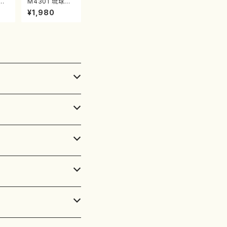
し
M4301 琉球民
本
謡による組曲
¥1,980
都山
（箏/牧野由多可
番:
作曲/宮城喜代
子・宮城数江著/
箏曲楽譜）