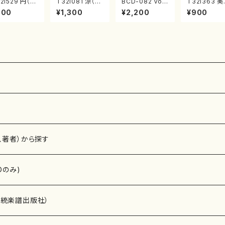
2i529 円（尺
T32i081 涼（尺
BCD-082 Voy
T32i363 美
/二代 池田静
八/初代 山本邦
age 田辺頌山の
き春（尺八/久
900
¥1,300
¥2,200
¥900
/楽譜）都山流
山/尺八/都山式
演奏によるマー
玄智/楽譜）
刊楽譜曲番:2
譜）都山流公刊
ティン・リーガン
流公刊楽譜曲
8
楽譜曲番:530
尺八作品集（田
2068
辺頌山/マーティ
ン・リーガン/C
D）
、著者）から探す
Dのみ)
）演奏家
伝統楽譜出版社）