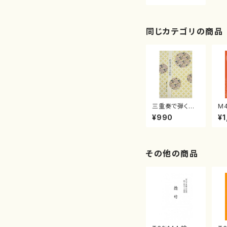
同じカテゴリの商品
三重奏で弾く名
M
曲集 クリスマ
子
¥990
¥1
スメドレー( 箏
（
2/大平光美 編
著
曲/楽譜）
修
譜
その他の商品