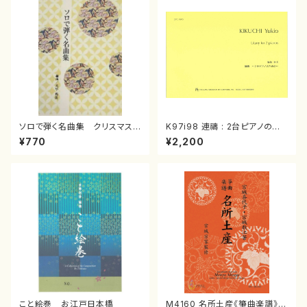
ソロで弾く名曲集 クリスマス・
K97i98 連禱 : 2台ピアノのた
イブ／恋人がサンタクロース(
めの（2 Pianos / 菊池 幸夫 /
¥770
¥2,200
箏独奏 /大平光美 編曲/楽
楽譜）
譜）
こと絵巻 お江戸日本橋
M4160 名所土産《箏曲楽譜》