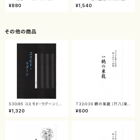
（箏/宮城喜代子・宮城数江著・
¥880
¥1,540
宮城宗家監修/箏曲古典楽譜）
その他の商品
S30i85 コスモド・ラグーン（箏
T32i039 鶴の巣籠 （尺八/楽
2，17，三，尺/沢井比河流/楽譜）
譜）都山no.38
¥1,320
¥600