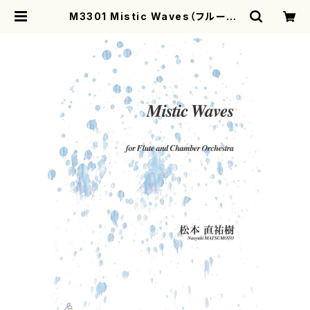
M3301 Mistic Waves（フルート，
室内オーケストラ/松本直祐樹/楽譜）
| motherearth