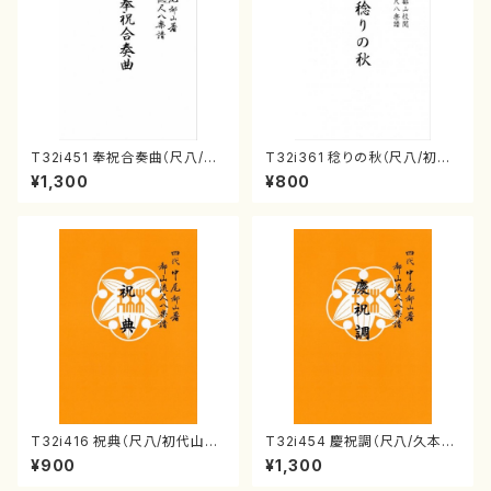
T32i451 奉祝合奏曲（尺八/久
T32i361 稔りの秋（尺八/初代
本玄智/楽譜）都山流公刊楽譜曲
山川園松/楽譜） 都山流公刊楽
¥1,300
¥800
番:2158
譜曲番:2066
T32i416 祝典（尺八/初代山川
T32i454 慶祝調（尺八/久本玄
園松/楽譜）都山流公刊楽譜曲
智/楽譜）都山流公刊楽譜曲番:2
¥900
¥1,300
番:2121
161