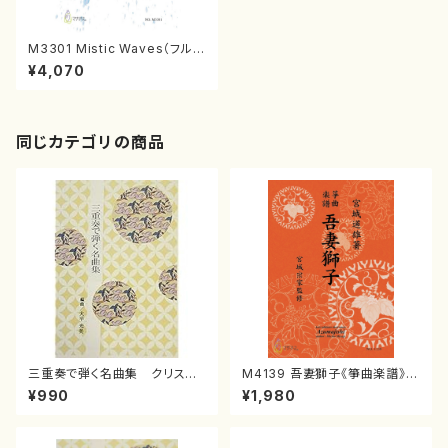
M3301 Mistic Waves（フルー
ト，室内オーケストラ/松本直祐
¥4,070
樹/楽譜）
同じカテゴリの商品
三重奏で弾く名曲集 クリスマ
M4139 吾妻獅子《箏曲楽譜》
スメドレー( 箏2/大平光美 編
（箏/宮城道雄著・宮城宗家監修/
¥990
¥1,980
曲/楽譜）
箏曲古典楽譜）