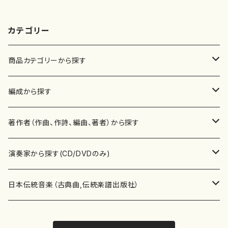
カテゴリー
商品カテゴリーから探す
楽譜
編成から探す
書籍
邦楽器
著作者（作曲、作詩、編曲、著者）から探す
書籍
箏・琴（ソロ）
CD・DVD
合唱
あ行
演奏家から探す(CD/DVDのみ)
テキストブック
箏・琴（合奏）
混声合唱
青木省三(アオキ ショウゾウ)
チケット
歌・声
か行
邦楽（箏、三味線、尺八等）演奏家
日本伝統音楽（古典曲,伝統楽譜出版社）
事典
三味線（ソロ）
女声合唱
青島広志（アオシマ ヒロシ）
ソプラノ
梯郁夫(カケハシ イクオ)
アルメリア（箏）
雑誌
洋楽器（鍵盤楽器）
さ行
声楽家・合唱団・朗読等
地歌箏曲（箏古典楽譜）