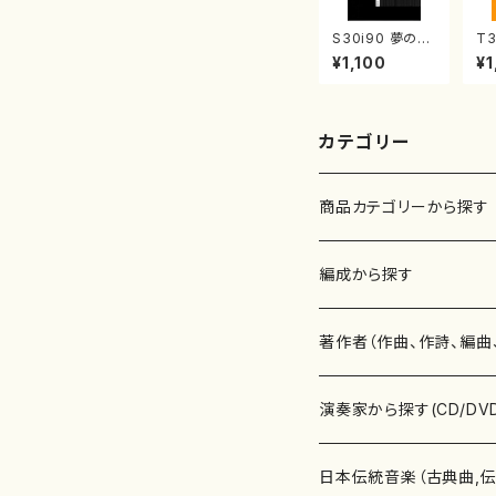
S30i90 夢の輪
T3
（箏4，17-2/沢
八
¥1,100
¥1
井比河流/楽譜）
譜
楽
カテゴリー
商品カテゴリーから探す
楽譜
編成から探す
書籍
邦楽器
著作者（作曲、作詩、編曲
書籍
箏・琴（ソロ）
CD・DVD
合唱
あ行
演奏家から探す(CD/DV
テキストブック
箏・琴（合奏）
混声合唱
青木省三(アオキ ショウゾウ)
チケット
歌・声
か行
邦楽（箏、三味線、尺八等
日本伝統音楽（古典曲,