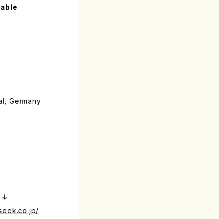
lable
al, Germany
）↓
seek.co.jp/