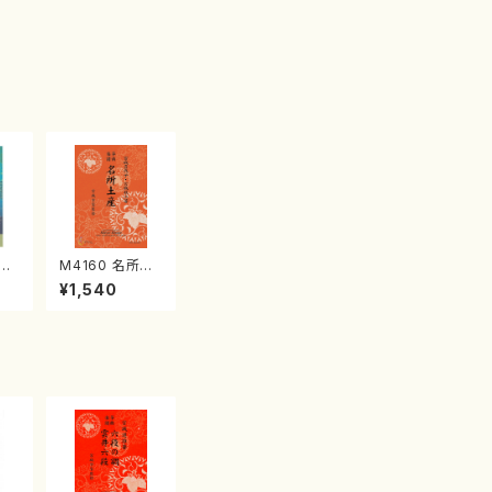
江
M4160 名所土
産《箏曲楽譜》
¥1,540
（箏/宮城喜代
子・宮城数江著・
宮城宗家監修/
箏曲古典楽譜）