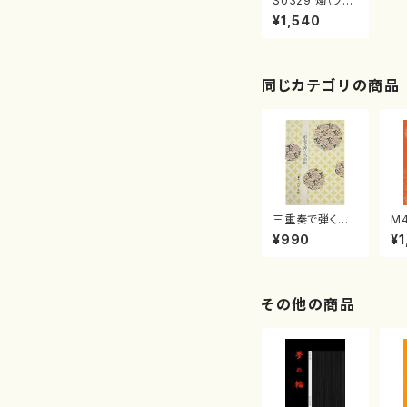
S0329 燭（フル
ートソロ/下山一
¥1,540
二三/楽譜）
同じカテゴリの商品
三重奏で弾く名
M
曲集 クリスマ
子
¥990
¥1
スメドレー( 箏
（
2/大平光美 編
著
曲/楽譜）
修
譜
その他の商品