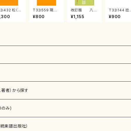
2i432 松（尺
T32i559 現代
改訂版 八千
T32i144 捻
/宮城道雄/楽
三番叟（尺八/杵
代獅子編曲
（尺八/一瀬星
,300
¥800
¥1,155
¥900
）都山流公刊
屋正邦/楽譜）都
（編曲八千代獅
尺八/都山式
譜曲番:2138
山流公刊楽譜曲
子）(/宮城道雄/
都山流公刊
番:2269
楽譜）
曲番:593
、著者）から探す
Dのみ)
）演奏家
伝統楽譜出版社）