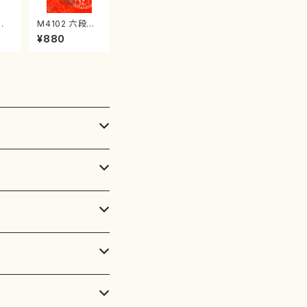
竹
M4102 六段の
山/
調 雲井六段
¥880
譜）
（箏/宮城道雄
楽譜
著・宮城宗家監
修/箏曲古典楽
譜）