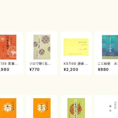
4139 吾妻獅
ソロで弾く名曲
K97i98 連禱 :
こと絵巻 お
《箏曲楽譜》
集 クリスマス・
2台ピアノのため
戸日本橋
,980
¥770
¥2,200
¥880
箏/宮城道雄
イブ／恋人がサ
の（2 Pianos /
・宮城宗家監
ンタクロース(
菊池 幸夫 / 楽
/箏曲古典楽
箏独奏 /大平
譜）
）
光美 編曲/楽
譜）