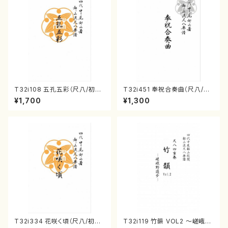
T32i108 五孔五彩（尺八/初代
T32i451 奉祝合奏曲（尺八/久
石垣征山/尺八/都山式譜）都山
本玄智/楽譜）都山流公刊楽譜曲
¥1,700
¥1,300
流公刊楽譜曲番:557
番:2158
T32i334 花咲く頃（尺八/初代
T32i119 竹韻 VOL2 ～嵯峨野