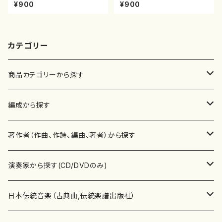
山川園松/楽譜）都山流公刊楽譜
遊歩～（尺八/野村峰山/尺八/都
¥900
¥900
曲番:2037
山式譜）都山流公刊楽譜曲番:5
68
カテゴリー
商品カテゴリーから探す
楽譜
編成から探す
書籍
邦楽器
著作者（作曲、作詩、編曲、著者）から探す
書籍
箏・琴（ソロ）
CD・DVD
合唱
あ行
演奏家から探す(CD/DVDのみ)
テキストブック
箏・琴（合奏）
混声合唱
青木省三(アオキ ショウゾウ)
チケット
歌・声
か行
邦楽（箏、三味線、尺八等）演奏家
日本伝統音楽（古典曲,伝統楽譜出版社）
事典
三味線（ソロ）
女声合唱
青島広志（アオシマ ヒロシ）