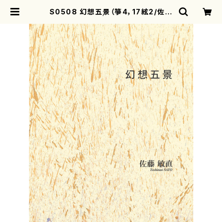
S0508 幻想五景（箏4，17絃2/佐藤
敏直/楽譜） | motherearth