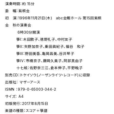
演奏時間：約 15分
委 嘱：紫桐会
初 演：1996年11月21日(木) abc会館ホール 第15回紫桐
会 秋の演奏会
6時30分開演
箏I：木田敦子、徳野礼子、中村友子
箏II：矢野加奈子、乗田眞紀子、福谷 和子
箏III：野田美香、亀岡昌美、谷井琴子
箏IV：市橋京子、藤岡久美子、阿部真由子
十七絃：佐野奈三江、倉本伸子、平野暁子
別売CD：トケイソウ(ノーザンライツ・レコード)に収録
出版社： マザーアース
ISMN ：979-0-65003-344-2
サイズ： A4
初版発行：2017年8月15日
楽譜の種類：スコア＋箏譜