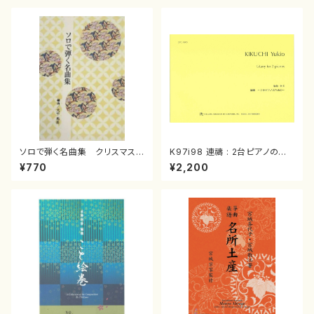
ソロで弾く名曲集 クリスマス・
K97i98 連禱 : 2台ピアノのた
イブ／恋人がサンタクロース(
めの（2 Pianos / 菊池 幸夫 /
¥770
¥2,200
箏独奏 /大平光美 編曲/楽
楽譜）
譜）