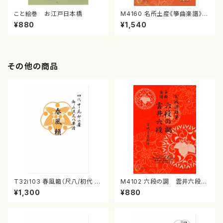
こと絵巻 お江戸日本橋
M4160 名所土産《箏曲楽譜》
（箏/宮城喜代子・宮城数江著・
¥880
¥1,540
宮城宗家監修/箏曲古典楽譜）
その他の商品
T32i103 春風籟（尺八/初代 石
M4102 六段の調 雲井六段
垣征山/尺八/都山式譜）都山流
（箏/宮城道雄著・宮城宗家監修/
¥1,300
¥880
公刊楽譜曲番:552
箏曲古典楽譜）