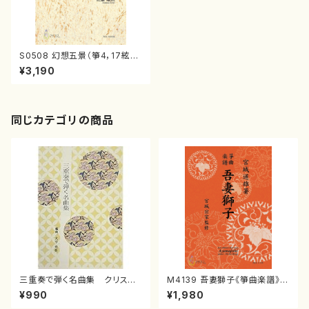
S0508 幻想五景（箏4，17絃2/
佐藤敏直/楽譜）
¥3,190
同じカテゴリの商品
三重奏で弾く名曲集 クリスマ
M4139 吾妻獅子《箏曲楽譜》
スメドレー( 箏2/大平光美 編
（箏/宮城道雄著・宮城宗家監修/
¥990
¥1,980
曲/楽譜）
箏曲古典楽譜）