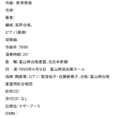
作曲： 新実徳英
作詩：
著者：
編成：混声合唱，
ピアノ（連弾）
収録曲：
作曲年 :1990
演奏時間：20'
委 嘱：富山県合唱連盟、北日本新聞
初 演：1990年９月９日 富山県民会館ホール
指揮：関屋晋、ピアノ：能登裕子・近藤美穂子、合唱：富山県合唱
連盟特別合唱団
別売CD：
添付CD：なし
出版社：マザーアース
ISMN ：