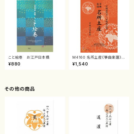
こと絵巻 お江戸日本橋
M4160 名所土産《箏曲楽譜》
（箏/宮城喜代子・宮城数江著・
¥880
¥1,540
宮城宗家監修/箏曲古典楽譜）
その他の商品