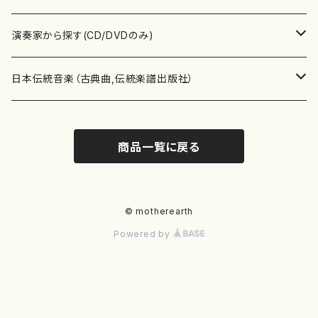
書籍
箏・琴（ソロ）
CD・DVD
合唱
あ行
演奏家から探す(CD/DVDのみ)
テキストブック
箏・琴（合奏）
混声合唱
青木省三(アオキ ショウゾウ)
チケット
歌・声
か行
邦楽（箏、三味線、尺八等）演奏家
日本伝統音楽（古典曲,伝統楽譜出版社）
事典
三味線（ソロ）
女声合唱
青島広志（アオシマ ヒロシ）
ソプラノ
梯郁夫(カケハシ イクオ)
アルメリア（箏）
雑誌
洋楽器（鍵盤楽器）
さ行
声楽家・合唱団・朗読等
地歌箏曲（箏古典楽譜）
商品一覧に戻る
詩集
三味線（合奏）
男声合唱
秋山健治(アキヤマ ケンジ）
アルト
蔭山滸山(カゲヤマ キョザン)
石川高（笙）
邦楽ジャーナル
ピアノ（ソロ）
斉藤松声(サイトウ ショウセイ)
應和惠子（声楽・ソプラノ）
宮城道雄（宮城宗家監修）
レコード
洋楽器（弦楽器）
た行
洋楽-鍵盤楽器（ピアノ、オルガン等）演奏家
地歌箏曲（三絃古典楽譜）
尺八（ソロ）
児童合唱
秋山邦晴(アキヤマ クニハル)
テノール
景山伸夫(カゲヤマ ノブオ)
伊藤まなみ（箏）
ピアノ（連弾）
斎藤武（サイトウ タケシ）
栗友会女声アンサンブル（合唱・女声合唱）
バイオリン（ソロ）
平良伊津美(タイラ イツミ)
マリーン・ファン・ニューケルケン（ピアノ）
宮城道雄（宮城宗家監修）
雑貨・アクセサリー
洋楽器（木管楽器）
な行
洋楽-弦楽器（バイオリン、ギター等）演奏家
長唄青柳楽譜（唄、三味線楽譜）
© motherearth
Powered by
尺八（合奏）
朗読・語り
芥川也寸志（アクタガワ ヤスシ）
バリトン
葛西聖憲(カサイ マサノリ)
浦上恵子（箏）
ピアノ（合奏）
斎藤友子(サイトウ トモコ)
川口聖加（声楽・ソプラノ）
バイオリン（合奏）
田頭優子(タガシラ ユウコ)
赤城眞理（ピアノ）
フルート（ピッコロを含む）（ソロ）
内藤 明美(ナイトウ アケミ)
戸澤哲夫（バイオリン）
杵屋彌之介(青柳茂三）
用具
洋楽器（金管楽器）
は行
洋楽-木管楽器（フルート、クラリネット等）演奏家
尺八（古典楽譜、伝統楽譜出版社）
邦楽大合奏
歌曲
芦垣美穂(アシガキ ミホ)
バス
片桐朋子(カタギリ トモコ)
小笠原夏美（箏）
オルガン
佐伯圭子(サエキ ケイコ)
平野忠彦（声楽・バリトン）
ビオラ
高野喜長(タカノ キチョウ)
青柳晋（ピアノ）
フルート（ピッコロを含む）（合奏）
永井薫(ナガイ カオル）
工藤真菜（バイオリン）
トランペット
萩原正吟(ハギワラ セイギン)
河村利夫（サクソフォン）
都山楽会楽譜
洋楽器（打楽器）
ま行
洋楽-打楽器（パーカッション、マリンバ等）演奏者
篠笛