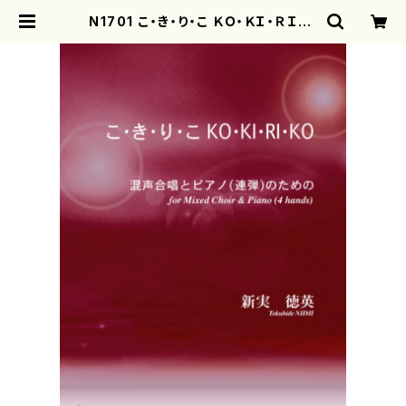
N1701 こ・き・り・こ ＫＯ・ＫＩ・ＲＩ・Ｋ
Ｏ（混声合唱， ピアノ（連弾）/新実徳
英/楽譜） | motherearth