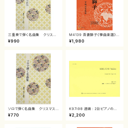
三重奏で弾く名曲集 クリスマ
M4139 吾妻獅子《箏曲楽譜》
スメドレー( 箏2/大平光美 編
（箏/宮城道雄著・宮城宗家監修/
¥990
¥1,980
曲/楽譜）
箏曲古典楽譜）
ソロで弾く名曲集 クリスマス・
K97i98 連禱 : 2台ピアノのた
イブ／恋人がサンタクロース(
めの（2 Pianos / 菊池 幸夫 /
¥770
¥2,200
箏独奏 /大平光美 編曲/楽
楽譜）
譜）