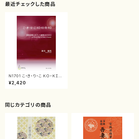
最近チェックした商品
N1701 こ・き・り・こ ＫＯ・ＫＩ・Ｒ
Ｉ・ＫＯ（混声合唱， ピアノ（連
¥2,420
弾）/新実徳英/楽譜）
同じカテゴリの商品