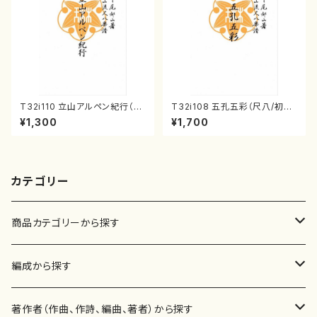
T32i110 立山アルペン紀行（尺
T32i108 五孔五彩（尺八/初代
八/初代 石垣征山/尺八/都山式
石垣征山/尺八/都山式譜）都山
¥1,300
¥1,700
譜）都山流公刊楽譜曲番:559
流公刊楽譜曲番:557
カテゴリー
商品カテゴリーから探す
楽譜
編成から探す
書籍
邦楽器
著作者（作曲、作詩、編曲、著者）から探す