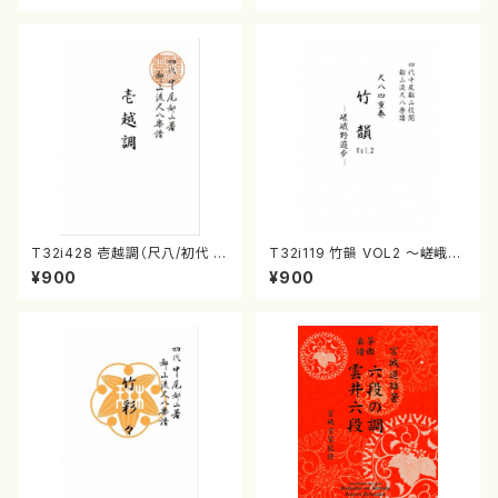
T32i428 壱越調（尺八/初代 中
T32i119 竹韻 VOL2 ～嵯峨野
村双葉/楽譜）都山流公刊楽譜曲
遊歩～（尺八/野村峰山/尺八/都
¥900
¥900
番:2133
山式譜）都山流公刊楽譜曲番:5
68