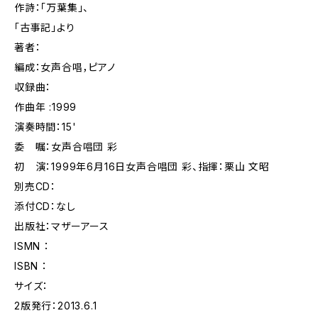
作詩：「万葉集」、
「古事記」より
著者：
編成：女声合唱，ピアノ
収録曲：
作曲年 :1999
演奏時間：15'
委 嘱：女声合唱団 彩
初 演：1999年6月16日女声合唱団 彩、指揮：栗山 文昭
別売CD：
添付CD：なし
出版社：マザーアース
ISMN ：
ISBN ：
サイズ：
2版発行：2013.6.1