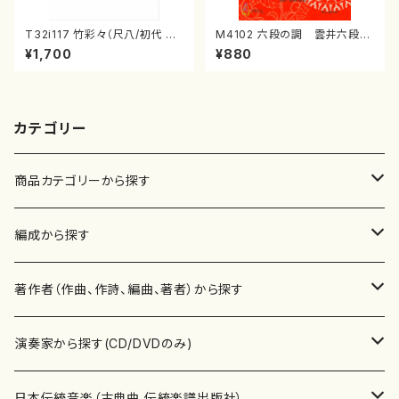
T32i117 竹彩々（尺八/初代 山
M4102 六段の調 雲井六段
本邦山/尺八/都山式譜）都山流
（箏/宮城道雄著・宮城宗家監修/
¥1,700
¥880
公刊楽譜曲番:566
箏曲古典楽譜）
カテゴリー
商品カテゴリーから探す
楽譜
編成から探す
書籍
邦楽器
著作者（作曲、作詩、編曲、著者）から探す
書籍
箏・琴（ソロ）
CD・DVD
合唱
あ行
演奏家から探す(CD/DVDのみ)
テキストブック
箏・琴（合奏）
混声合唱
青木省三(アオキ ショウゾウ)
チケット
歌・声
か行
邦楽（箏、三味線、尺八等）演奏家
日本伝統音楽（古典曲,伝統楽譜出版社）