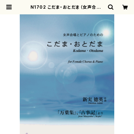
N1702 こだま・おとだま（女声合唱，
ピアノ/新実徳英/楽譜） | motherea
rth