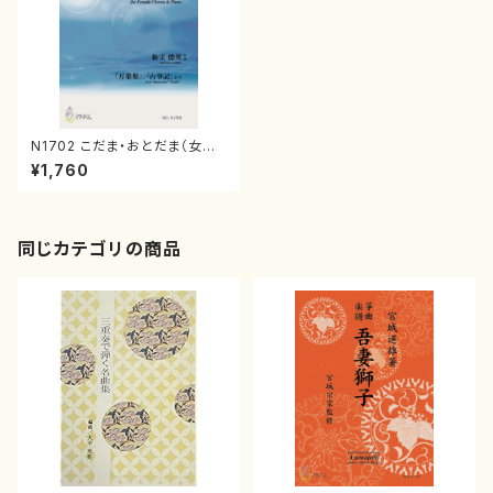
N1702 こだま・おとだま（女声
合唱，ピアノ/新実徳英/楽譜）
¥1,760
同じカテゴリの商品