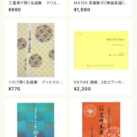
三重奏で弾く名曲集 クリスマ
M4139 吾妻獅子《箏曲楽譜》
スメドレー( 箏2/大平光美 編
（箏/宮城道雄著・宮城宗家監修/
¥990
¥1,980
曲/楽譜）
箏曲古典楽譜）
ソロで弾く名曲集 クリスマス・
K97i98 連禱 : 2台ピアノのた
イブ／恋人がサンタクロース(
めの（2 Pianos / 菊池 幸夫 /
¥770
¥2,200
箏独奏 /大平光美 編曲/楽
楽譜）
譜）