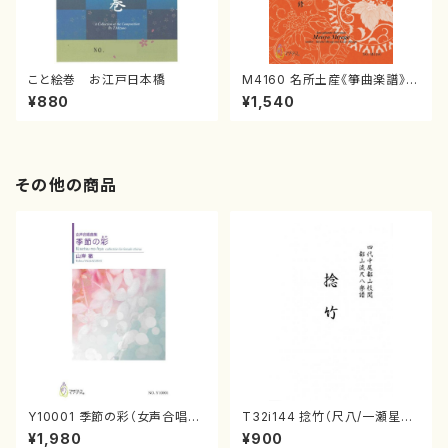
こと絵巻 お江戸日本橋
M4160 名所土産《箏曲楽譜》
（箏/宮城喜代子・宮城数江著・
¥880
¥1,540
宮城宗家監修/箏曲古典楽譜）
その他の商品
Y10001 季節の彩（女声合唱、
T32i144 捻竹（尺八/一瀬星山/
ピアノ/山岸徹/楽譜）
尺八/都山式譜）都山流公刊楽譜
¥1,980
¥900
曲番:593