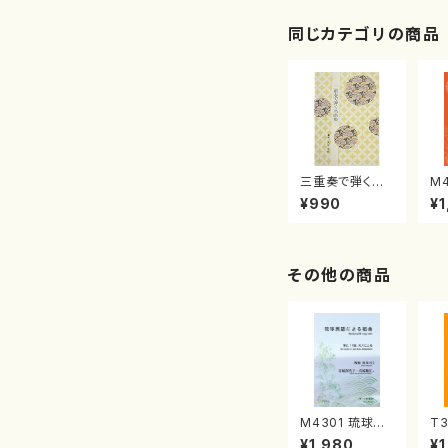
楽譜）
同じカテゴリの商品
三重奏で弾く名
M
曲集 クリスマ
子
¥990
¥1
スメドレー( 箏
（
2/大平光美 編
著
曲/楽譜）
修
譜
その他の商品
M4301 琉球民
T3
謡による組曲
調
¥1,980
¥1