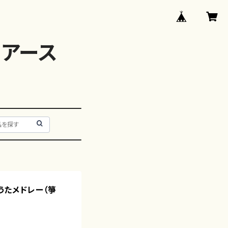
アース
べうたメドレー（箏