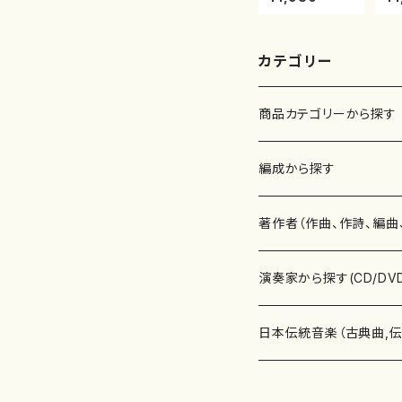
（箏/牧野由多可
智
作曲/宮城喜代
公
子・宮城数江著/
16
箏曲楽譜）
カテゴリー
商品カテゴリーから探す
楽譜
編成から探す
書籍
邦楽器
著作者（作曲、作詩、編曲
書籍
箏・琴（ソロ）
CD・DVD
合唱
あ行
演奏家から探す(CD/DV
テキストブック
箏・琴（合奏）
混声合唱
青木省三(アオキ ショウゾウ)
チケット
歌・声
か行
邦楽（箏、三味線、尺八等
日本伝統音楽（古典曲,
事典
三味線（ソロ）
女声合唱
青島広志（アオシマ ヒロシ）
ソプラノ
梯郁夫(カケハシ イクオ)
アルメリア（箏）
雑誌
洋楽器（鍵盤楽器）
さ行
声楽家・合唱団・朗読等
地歌箏曲（箏古典楽譜）