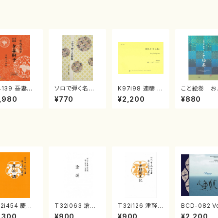
4139 吾妻獅
ソロで弾く名曲
K97i98 連禱 :
こと絵巻 お
《箏曲楽譜》
集 クリスマス・
2台ピアノのため
戸日本橋
,980
¥770
¥2,200
¥880
箏/宮城道雄
イブ／恋人がサ
の（2 Pianos /
・宮城宗家監
ンタクロース(
菊池 幸夫 / 楽
/箏曲古典楽
箏独奏 /大平
譜）
）
光美 編曲/楽
譜）
2i454 慶祝
T32i063 滄溟
T32i126 津軽
BCD-082 V
（尺八/久本玄
（尺八/野村正峰/
風土記（尺八/野
age 田辺頌
,300
¥900
¥900
¥2,200