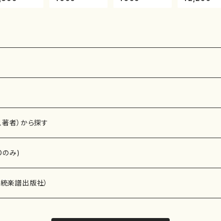
/楽譜）都山流
尺八/都山式譜）
村峰山/尺八/都
演奏によるマ
刊楽譜曲番:2
都山流公刊楽譜
山式譜）都山流
ティン・リー
1
曲番:512
公刊楽譜曲番:5
尺八作品集（
75
辺頌山/マー
ン・リーガン/
D）
、著者）から探す
Dのみ)
）演奏家
伝統楽譜出版社）