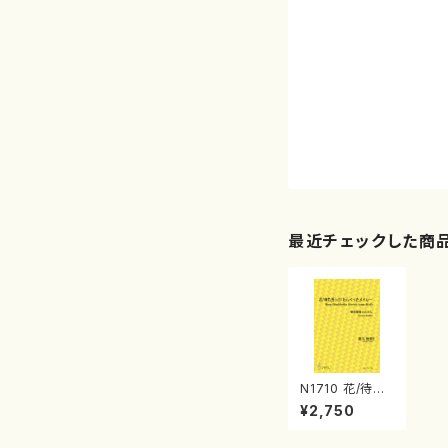
最近チェックした商
N1710 花/待ち
ぼうけ/わらべう
¥2,750
たメドレー（箏3,
17絃/新実徳英/