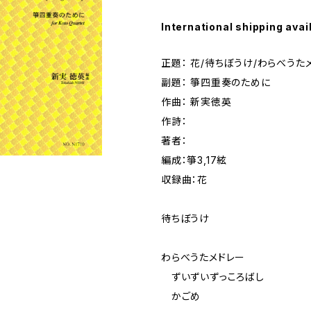
International shipping avai
正題： 花/待ちぼうけ/わらべうた
副題： 箏四重奏のために
作曲： 新実徳英
作詩：
著者：
編成：箏3,17絃
収録曲：花
待ちぼうけ
わらべうたメドレー
ずいずいずっころばし
かごめ