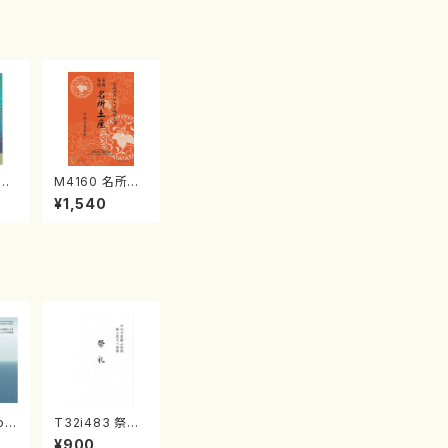
江
M4160 名所土
産《箏曲楽譜》
¥1,540
（箏/宮城喜代
子・宮城数江著・
宮城宗家監修/
箏曲古典楽譜）
oy
T32i483 祭礼
山の
（尺八/初代 星田
¥900