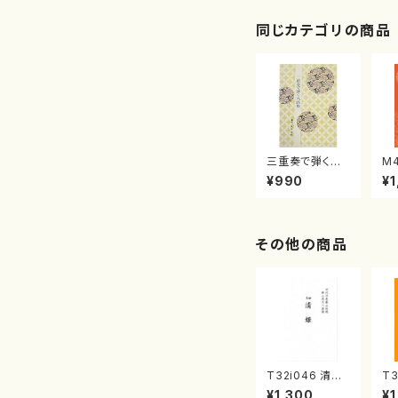
同じカテゴリの商品
三重奏で弾く名
M
曲集 クリスマ
子
¥990
¥1
スメドレー( 箏
（
2/大平光美 編
著
曲/楽譜）
修
譜
その他の商品
T32i046 清姫
T3
（尺八/金森高山/
八
¥1,300
¥1