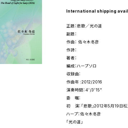
International shipping avai
正題：悲歌／光の道
副題：
作曲： 佐々木冬彦
作詩：
著者：
編成：ハープソロ
収録曲：
作曲年 :2012/2016
演奏時間：4'/3'15"
委 嘱：
初 演：「悲歌」2012年5月19
ハープ：佐々木冬彦
「光の道」