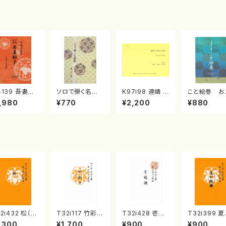
4139 吾妻獅
ソロで弾く名曲
K97i98 連禱 :
こと絵巻 お
《箏曲楽譜》
集 クリスマス・
2台ピアノのため
戸日本橋
,980
¥770
¥2,200
¥880
箏/宮城道雄
イブ／恋人がサ
の（2 Pianos /
・宮城宗家監
ンタクロース(
菊池 幸夫 / 楽
/箏曲古典楽
箏独奏 /大平
譜）
）
光美 編曲/楽
譜）
2i432 松（尺
T32i117 竹彩々
T32i428 壱越
T32i399 
/宮城道雄/楽
（尺八/初代 山本
調（尺八/初代 中
組曲（尺八/
,300
¥1,700
¥900
¥900