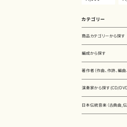
楽譜）都山流公
譜
刊楽譜曲番：45
楽
カテゴリー
商品カテゴリーから探す
楽譜
編成から探す
書籍
邦楽器
著作者（作曲、作詩、編曲
書籍
箏・琴（ソロ）
CD・DVD
合唱
あ行
演奏家から探す(CD/DV
テキストブック
箏・琴（合奏）
混声合唱
青木省三(アオキ ショウゾウ)
チケット
歌・声
か行
邦楽（箏、三味線、尺八等
日本伝統音楽（古典曲,
事典
三味線（ソロ）
女声合唱
青島広志（アオシマ ヒロシ）
ソプラノ
梯郁夫(カケハシ イクオ)
アルメリア（箏）
雑誌
洋楽器（鍵盤楽器）
さ行
声楽家・合唱団・朗読等
地歌箏曲（箏古典楽譜）