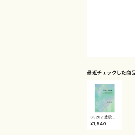
最近チェックした商
S3202 悲歌／
光の道（ハープソ
¥1,540
ロ/佐々木冬彦/
楽譜）