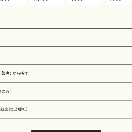
）都山流公刊
邦山/尺八/都山
村双葉/楽譜）都
山川園松/楽
譜曲番:2138
式譜）都山流公
山流公刊楽譜曲
都山流公刊
刊楽譜曲番:566
番:2133
曲番:2104
、著者）から探す
Dのみ)
）演奏家
伝統楽譜出版社）