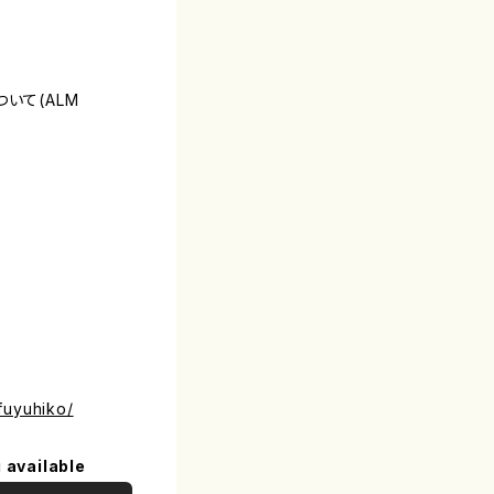
いて(ALM
fuyuhiko/
 available