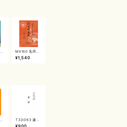
江
M4160 名所土
産《箏曲楽譜》
¥1,540
（箏/宮城喜代
子・宮城数江著・
宮城宗家監修/
箏曲古典楽譜）
夏の
T32i063 滄溟
初代
（尺八/野村正峰/
¥900