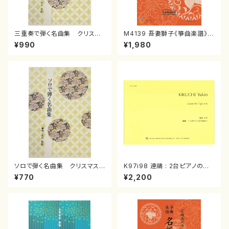
三重奏で弾く名曲集 クリスマ
M4139 吾妻獅子《箏曲楽譜》
スメドレー( 箏2/大平光美 編
（箏/宮城道雄著・宮城宗家監修/
¥990
¥1,980
曲/楽譜）
箏曲古典楽譜）
ソロで弾く名曲集 クリスマス・
K97i98 連禱 : 2台ピアノのた
イブ／恋人がサンタクロース(
めの（2 Pianos / 菊池 幸夫 /
¥770
¥2,200
箏独奏 /大平光美 編曲/楽
楽譜）
譜）