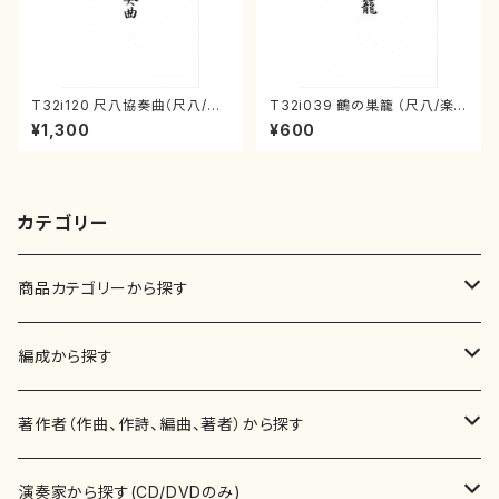
T32i120 尺八協奏曲（尺八/二
T32i039 鶴の巣籠 （尺八/楽
代 山本邦山/尺八/都山式譜）都
譜）都山no.38
¥1,300
¥600
山流公刊楽譜曲番:569
カテゴリー
商品カテゴリーから探す
楽譜
編成から探す
書籍
邦楽器
著作者（作曲、作詩、編曲、著者）から探す
書籍
箏・琴（ソロ）
CD・DVD
合唱
あ行
演奏家から探す(CD/DVDのみ)