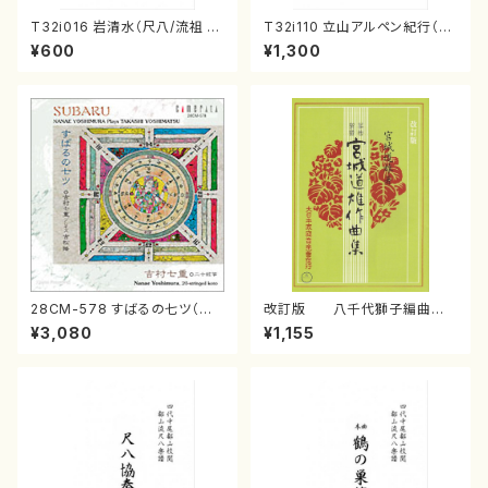
T32i016 岩清水（尺八/流祖 中
T32i110 立山アルペン紀行（尺
尾都山/楽譜）都山：15
八/初代 石垣征山/尺八/都山式
¥600
¥1,300
譜）都山流公刊楽譜曲番:559
28CM-578 すばるの七ツ（二
改訂版 八千代獅子編曲
十絃箏/クラリネット/ヴァイオリ
（編曲八千代獅子）(/宮城道
¥3,080
¥1,155
ン/チェロ/吉松 隆：/CD）
雄/楽譜）