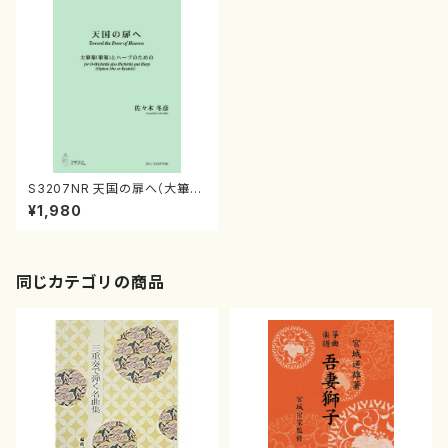
S3207NR 天国の扉へ（大篳篥
(篳篥)，ハープ，（笙と龍笛追加
¥1,980
可)/佐々木冬彦/楽譜）
同じカテゴリの商品