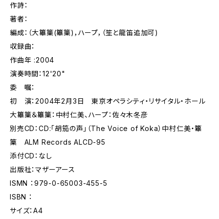
作詩：
著者：
編成：（大篳篥(篳篥)，ハープ，（笙と龍笛追加可)
収録曲：
作曲年 :2004
演奏時間：12'20"
委 嘱：
初 演：2004年2月3日 東京オペラシティ・リサイタル・ホール
大篳篥＆篳篥：中村仁美、ハープ：佐々木冬彦
別売CD：CD:「胡笳の声」（The Voice of Koka）中村仁美・篳
篥 ALM Records ALCD-95
添付CD：なし
出版社：マザーアース
ISMN ：979-0-65003-455-5
ISBN ：
サイズ：A4