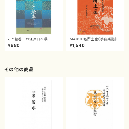
こと絵巻 お江戸日本橋
M4160 名所土産《箏曲楽譜》
（箏/宮城喜代子・宮城数江著・
¥880
¥1,540
宮城宗家監修/箏曲古典楽譜）
その他の商品