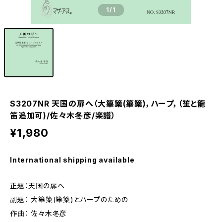
1
/1
S3207NR 天国の扉へ（大篳篥(篳篥)，ハープ，（笙と龍
笛追加可)/佐々木冬彦/楽譜）
¥1,980
International shipping available
正題：天国の扉へ
副題： 大篳篥(篳篥)とハープのための
作曲： 佐々木冬彦