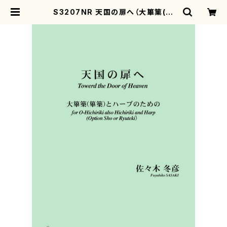
S3207NR 天国の扉へ（大篳篥(篳
篥)，ハープ，（笙と龍笛追加可)/佐々
木冬彦/楽譜） | motherearth