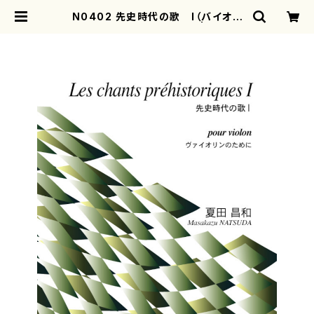
N0402 先史時代の歌 I（バイオリ
ンソロ/夏田昌和/楽譜CD） | mothe
rearth