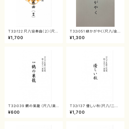
T32i122 尺八協奏曲（２）（尺
T32i051 緑かがやく（尺八/金
八/二代 山本邦山/尺八/都山式
森高山/楽譜）都山流公刊楽譜曲
¥1,700
¥1,300
譜）都山流公刊楽譜曲番:571
番：50
T32i039 鶴の巣籠 （尺八/楽
T32i137 優しい秋（尺八/二代
譜）都山no.38
山本邦山/尺八/都山式譜）都山
¥600
¥1,700
流公刊楽譜曲番:586