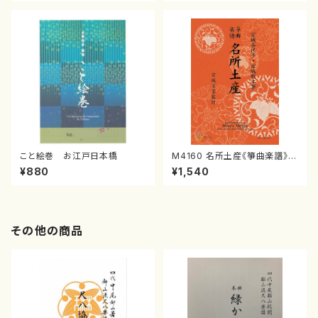
譜）
こと絵巻 お江戸日本橋
M4160 名所土産《箏曲楽譜》
（箏/宮城喜代子・宮城数江著・
¥880
¥1,540
宮城宗家監修/箏曲古典楽譜）
その他の商品