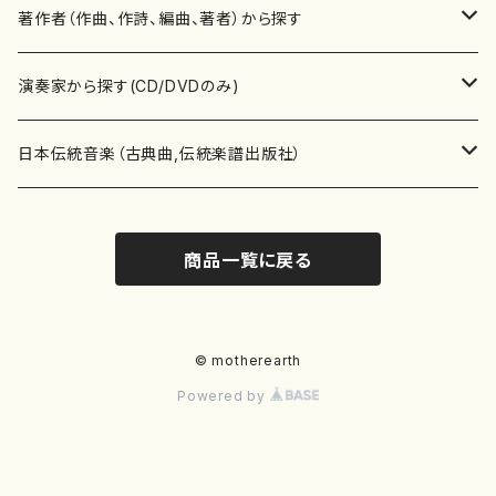
書籍
邦楽器
著作者（作曲、作詩、編曲、著者）から探す
書籍
箏・琴（ソロ）
CD・DVD
合唱
あ行
演奏家から探す(CD/DVDのみ)
テキストブック
箏・琴（合奏）
混声合唱
青木省三(アオキ ショウゾウ)
チケット
歌・声
か行
邦楽（箏、三味線、尺八等）演奏家
日本伝統音楽（古典曲,伝統楽譜出版社）
事典
三味線（ソロ）
女声合唱
青島広志（アオシマ ヒロシ）
ソプラノ
梯郁夫(カケハシ イクオ)
アルメリア（箏）
雑誌
洋楽器（鍵盤楽器）
さ行
声楽家・合唱団・朗読等
地歌箏曲（箏古典楽譜）
商品一覧に戻る
詩集
三味線（合奏）
男声合唱
秋山健治(アキヤマ ケンジ）
アルト
蔭山滸山(カゲヤマ キョザン)
石川高（笙）
邦楽ジャーナル
ピアノ（ソロ）
斉藤松声(サイトウ ショウセイ)
應和惠子（声楽・ソプラノ）
宮城道雄（宮城宗家監修）
レコード
洋楽器（弦楽器）
た行
洋楽-鍵盤楽器（ピアノ、オルガン等）演奏家
地歌箏曲（三絃古典楽譜）
尺八（ソロ）
児童合唱
秋山邦晴(アキヤマ クニハル)
テノール
景山伸夫(カゲヤマ ノブオ)
伊藤まなみ（箏）
ピアノ（連弾）
斎藤武（サイトウ タケシ）
栗友会女声アンサンブル（合唱・女声合唱）
バイオリン（ソロ）
平良伊津美(タイラ イツミ)
マリーン・ファン・ニューケルケン（ピアノ）
宮城道雄（宮城宗家監修）
雑貨・アクセサリー
洋楽器（木管楽器）
な行
洋楽-弦楽器（バイオリン、ギター等）演奏家
長唄青柳楽譜（唄、三味線楽譜）
© motherearth
Powered by
尺八（合奏）
朗読・語り
芥川也寸志（アクタガワ ヤスシ）
バリトン
葛西聖憲(カサイ マサノリ)
浦上恵子（箏）
ピアノ（合奏）
斎藤友子(サイトウ トモコ)
川口聖加（声楽・ソプラノ）
バイオリン（合奏）
田頭優子(タガシラ ユウコ)
赤城眞理（ピアノ）
フルート（ピッコロを含む）（ソロ）
内藤 明美(ナイトウ アケミ)
戸澤哲夫（バイオリン）
杵屋彌之介(青柳茂三）
用具
洋楽器（金管楽器）
は行
洋楽-木管楽器（フルート、クラリネット等）演奏家
尺八（古典楽譜、伝統楽譜出版社）
邦楽大合奏
歌曲
芦垣美穂(アシガキ ミホ)
バス
片桐朋子(カタギリ トモコ)
小笠原夏美（箏）
オルガン
佐伯圭子(サエキ ケイコ)
平野忠彦（声楽・バリトン）
ビオラ
高野喜長(タカノ キチョウ)
青柳晋（ピアノ）
フルート（ピッコロを含む）（合奏）
永井薫(ナガイ カオル）
工藤真菜（バイオリン）
トランペット
萩原正吟(ハギワラ セイギン)
河村利夫（サクソフォン）
都山楽会楽譜
洋楽器（打楽器）
ま行
洋楽-打楽器（パーカッション、マリンバ等）演奏者