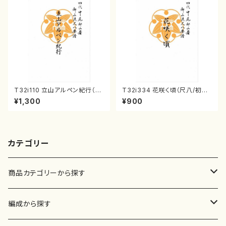
T32i110 立山アルペン紀行（尺
T32i334 花咲く頃（尺八/初代
八/初代 石垣征山/尺八/都山式
山川園松/楽譜）都山流公刊楽譜
¥1,300
¥900
譜）都山流公刊楽譜曲番:559
曲番:2037
カテゴリー
商品カテゴリーから探す
楽譜
編成から探す