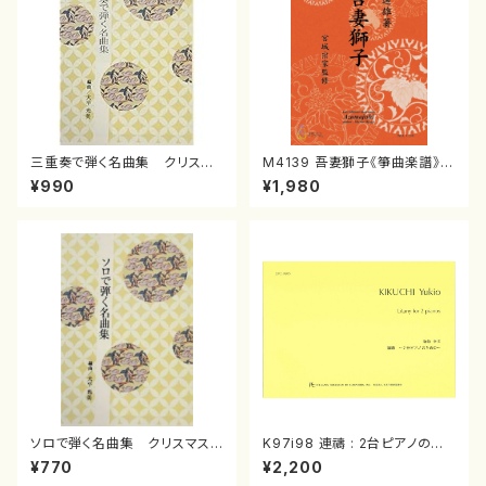
三重奏で弾く名曲集 クリスマ
M4139 吾妻獅子《箏曲楽譜》
スメドレー( 箏2/大平光美 編
（箏/宮城道雄著・宮城宗家監修/
¥990
¥1,980
曲/楽譜）
箏曲古典楽譜）
ソロで弾く名曲集 クリスマス・
K97i98 連禱 : 2台ピアノのた
イブ／恋人がサンタクロース(
めの（2 Pianos / 菊池 幸夫 /
¥770
¥2,200
箏独奏 /大平光美 編曲/楽
楽譜）