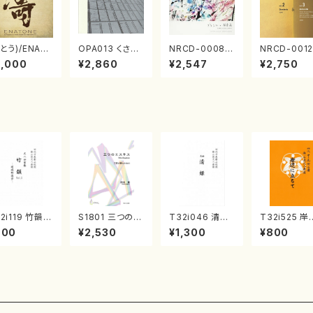
とう)/ENAT
OPA013 くさび
NRCD-0008
NRCD-0012
NE エナトーネ
ら／諸井誠(電子
ブラジルの抽象
013 MAKO
3,000
¥2,860
¥2,547
¥2,750
D)
音楽／CD)
画（ギター, パー
NAKAMURA
カッション／C
OLO PIANO
D）
ol.2, vol.3
アノ／CD）
2i119 竹韻 V
S1801 三つのエ
T32i046 清姫
T32i525 岸
L2 ～嵯峨野
スキス（箏2，17/
（尺八/金森高山/
に立ちて（尺八
900
¥2,530
¥1,300
¥800
歩～（尺八/野
清水 脩/楽譜）
楽譜）都山流公
初代 中村双葉
峰山/尺八/都
刊楽譜曲番：45
楽譜）都山流
式譜）都山流
刊楽譜曲番:2
刊楽譜曲番:5
4