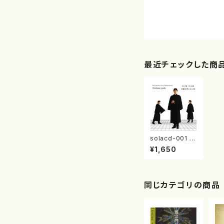
最近チェックした商
solacd-001 言
葉を用いない詩
¥1,650
（寺内大輔/寺内
大輔/CD）
同じカテゴリの商品