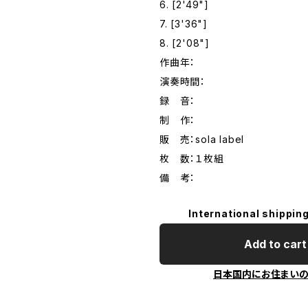
6. [2'49"]
7. [3'36"]
8. [2'08"]
作曲年：
演奏時間：
録 音：
制 作：
販 売：sola label
枚 数：１枚組
備 考：
International shipping
Add to cart
日本国内にお住まい