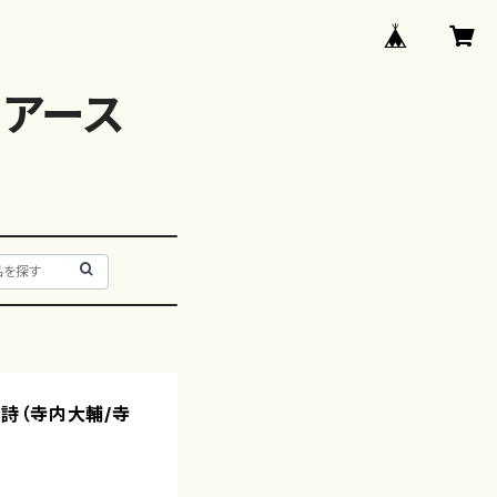
アース
ない詩（寺内大輔/寺