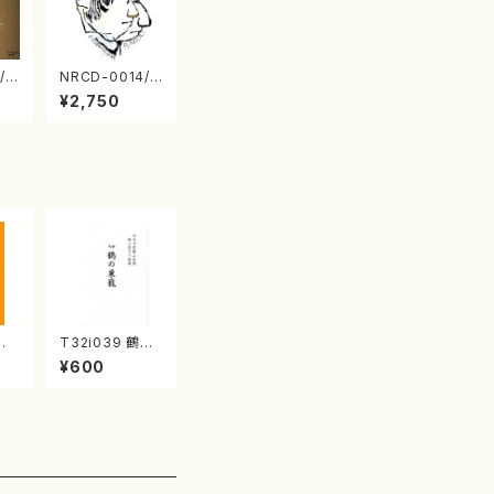
/0
NRCD-0014/0
TO
015 MAKOTO
¥2,750
 S
NAKAMURA S
 v
OLO PIANO さ
（ピ
んにんひとり（C
D）
辺
T32i039 鶴の
/
巣籠 （尺八/楽
¥600
/
譜）都山no.38
公
23