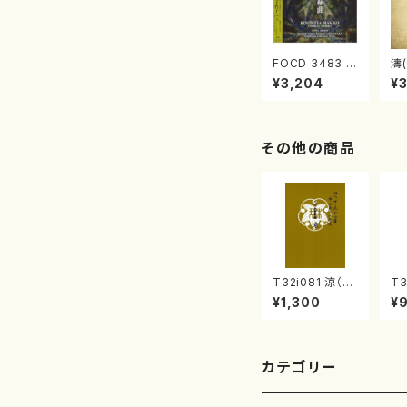
FOCD 3483 邪
濤(
宗門秘曲(混声
O
¥3,204
¥
合唱/木下牧子/
(C
CD)
その他の商品
T32i081 涼（尺
T3
八/初代 山本邦
O
¥1,300
¥
山/尺八/都山式
遊
譜）都山流公刊
村
楽譜曲番:530
山
公
68
カテゴリー