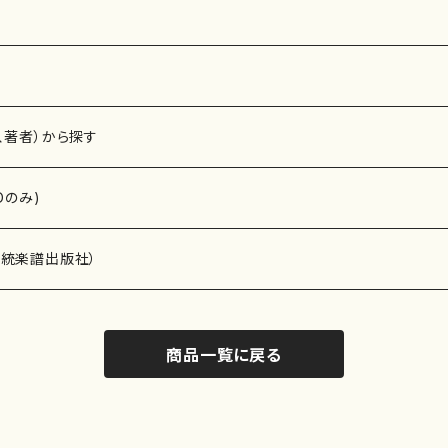
、著者）から探す
Dのみ)
）演奏家
伝統楽譜出版社）
商品一覧に戻る
)
オルガン等）演奏家
譜）
唱・女声合唱）
ン（ピアノ）
、ギター等）演奏家
線楽譜）