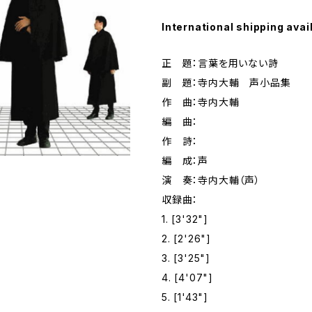
International shipping avai
正 題：言葉を用いない詩
副 題：寺内大輔 声小品集
作 曲：寺内大輔
編 曲：
作 詩：
編 成：声
演 奏：寺内大輔（声）
収録曲：
1. [3'32"]
2. [2'26"]
3. [3'25"]
4. [4'07"]
5. [1'43"]