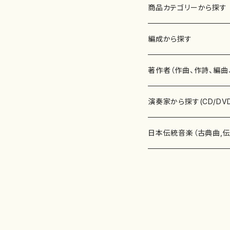
商品カテゴリーから探す
楽譜
編成から探す
書籍
邦楽器
著作者（作曲、作詩、編曲
書籍
箏・琴（ソロ）
CD・DVD
合唱
あ行
演奏家から探す(CD/DV
テキストブック
箏・琴（合奏）
混声合唱
青木省三(アオキ ショウゾウ)
チケット
歌・声
か行
邦楽（箏、三味線、尺八等
日本伝統音楽（古典曲,
事典
三味線（ソロ）
女声合唱
青島広志（アオシマ ヒロシ）
ソプラノ
梯郁夫(カケハシ イクオ)
アルメリア（箏）
雑誌
洋楽器（鍵盤楽器）
さ行
声楽家・合唱団・朗読等
地歌箏曲（箏古典楽譜）
詩集
三味線（合奏）
男声合唱
秋山健治(アキヤマ ケンジ）
アルト
蔭山滸山(カゲヤマ キョザン)
石川高（笙）
邦楽ジャーナル
ピアノ（ソロ）
斉藤松声(サイトウ ショウセイ
應和惠子（声楽・ソプラノ）
宮城道雄（宮城宗家監修）
レコード
洋楽器（弦楽器）
た行
洋楽-鍵盤楽器（ピアノ、
地歌箏曲（三絃古典楽
尺八（ソロ）
児童合唱
秋山邦晴(アキヤマ クニハル)
テノール
景山伸夫(カゲヤマ ノブオ)
伊藤まなみ（箏）
ピアノ（連弾）
斎藤武（サイトウ タケシ）
栗友会女声アンサンブル（合
バイオリン（ソロ）
平良伊津美(タイラ イツミ)
マリーン・ファン・ニューケルケ
宮城道雄（宮城宗家監修）
雑貨・アクセサリー
洋楽器（木管楽器）
な行
洋楽-弦楽器（バイオリン
長唄青柳楽譜（唄、三味