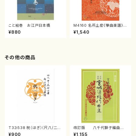
こと絵巻 お江戸日本橋
M4160 名所土産《箏曲楽譜》
（箏/宮城喜代子・宮城数江著・
¥880
¥1,540
宮城宗家監修/箏曲古典楽譜）
その他の商品
T32i538 祝（ほぎ）（尺八/二代
改訂版 八千代獅子編曲
池田静山/楽譜）都山流公刊楽譜
（編曲八千代獅子）(/宮城道
¥900
¥1,155