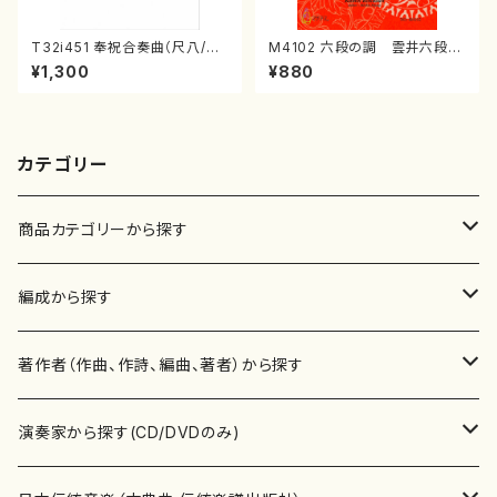
T32i451 奉祝合奏曲（尺八/久
M4102 六段の調 雲井六段
本玄智/楽譜）都山流公刊楽譜曲
（箏/宮城道雄著・宮城宗家監修/
¥1,300
¥880
番:2158
箏曲古典楽譜）
カテゴリー
商品カテゴリーから探す
楽譜
編成から探す
書籍
邦楽器
著作者（作曲、作詩、編曲、著者）から探す
書籍
箏・琴（ソロ）
CD・DVD
合唱
あ行
演奏家から探す(CD/DVDのみ)
テキストブック
箏・琴（合奏）
混声合唱
青木省三(アオキ ショウゾウ)