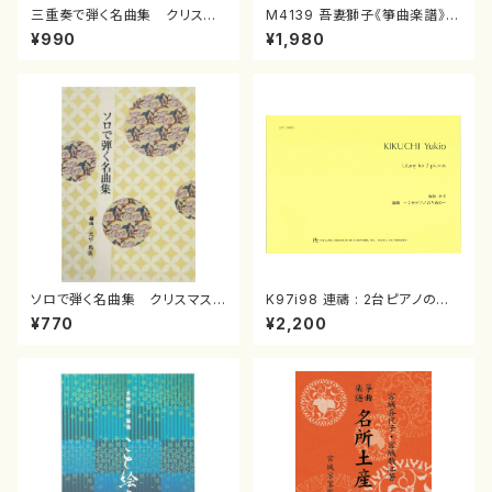
三重奏で弾く名曲集 クリスマ
M4139 吾妻獅子《箏曲楽譜》
スメドレー( 箏2/大平光美 編
（箏/宮城道雄著・宮城宗家監修/
¥990
¥1,980
曲/楽譜）
箏曲古典楽譜）
ソロで弾く名曲集 クリスマス・
K97i98 連禱 : 2台ピアノのた
イブ／恋人がサンタクロース(
めの（2 Pianos / 菊池 幸夫 /
¥770
¥2,200
箏独奏 /大平光美 編曲/楽
楽譜）
譜）