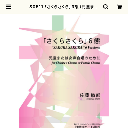
S0511 「さくらさくら」6態（児童また
は女声合唱、箏２バージョンあり/佐藤
敏直/楽譜） | motherearth