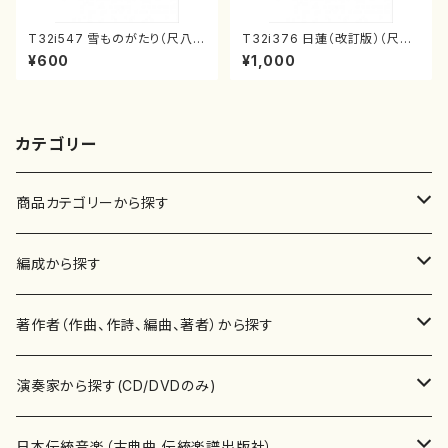
T32i547 雪ものがたり（尺八/
T32i376 日蓮（改訂版）（尺八/
沢井忠夫/楽譜）都山流公刊楽譜
宮城道雄/楽譜）都山流公刊楽譜
¥600
¥1,000
曲番:2256
曲番:2081
カテゴリー
商品カテゴリーから探す
楽譜
編成から探す
書籍
邦楽器
著作者（作曲、作詩、編曲、著者）から探す
書籍
箏・琴（ソロ）
CD・DVD
合唱
あ行
演奏家から探す(CD/DVDのみ)
テキストブック
箏・琴（合奏）
混声合唱
青木省三(アオキ ショウゾウ)
チケット
歌・声
か行
邦楽（箏、三味線、尺八等）演奏家
日本伝統音楽（古典曲,伝統楽譜出版社）