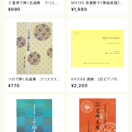
三重奏で弾く名曲集 クリスマ
M4139 吾妻獅子《箏曲楽譜》
スメドレー( 箏2/大平光美 編
（箏/宮城道雄著・宮城宗家監修/
¥990
¥1,980
曲/楽譜）
箏曲古典楽譜）
ソロで弾く名曲集 クリスマス・
K97i98 連禱 : 2台ピアノのた
イブ／恋人がサンタクロース(
めの（2 Pianos / 菊池 幸夫 /
¥770
¥2,200
箏独奏 /大平光美 編曲/楽
楽譜）
譜）