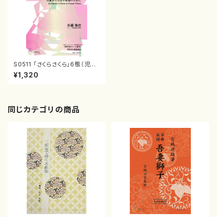
S0511 「さくらさくら」6態（児童
または女声合唱、箏２バージョン
¥1,320
あり/佐藤敏直/楽譜）
同じカテゴリの商品