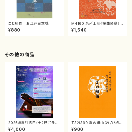
こと絵巻 お江戸日本橋
M4160 名所土産《箏曲楽譜》
（箏/宮城喜代子・宮城数江著・
¥880
¥1,540
宮城宗家監修/箏曲古典楽譜）
その他の商品
2026年8月15日（土）野尻多佳
T32i399 夏の組曲（尺八/初代
子ピアノリサイタル 音の宝石
山川園松/楽譜）都山流公刊楽譜
¥4,000
¥900
箱チケット一般
曲番:2104