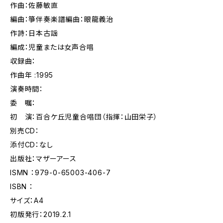
作曲：佐藤敏直
編曲：箏伴奏楽譜編曲：眼龍義治
作詩：日本古謡
編成：児童または女声合唱
収録曲：
作曲年 :1995
演奏時間：
委 嘱：
初 演：百合ケ丘児童合唱団（指揮：山田栄子）
別売CD：
添付CD：なし
出版社：マザーアース
ISMN ：979-0-65003-406-7
ISBN ：
サイズ：A4
初版発行：2019.2.1