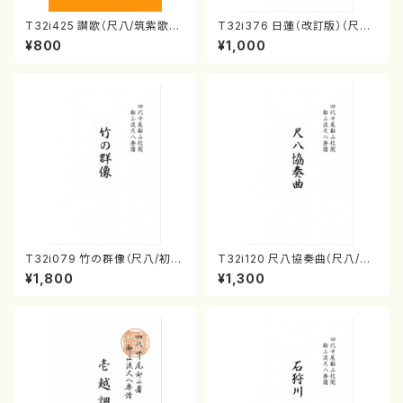
T32i425 讃歌（尺八/筑紫歌都
T32i376 日蓮（改訂版）（尺八/
子/楽譜）都山流公刊楽譜曲番:2
宮城道雄/楽譜）都山流公刊楽譜
¥800
¥1,000
130
曲番:2081
T32i079 竹の群像（尺八/初代
T32i120 尺八協奏曲（尺八/二
山本邦山/尺八/都山式譜）都山
代 山本邦山/尺八/都山式譜）都
¥1,800
¥1,300
流公刊楽譜曲番:528
山流公刊楽譜曲番:569