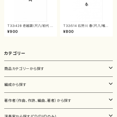
T32i428 壱越調（尺八/初代 中
T32i514 石狩川 春（尺八/唯是
村双葉/楽譜）都山流公刊楽譜曲
震一/楽譜）都山no:2223
¥900
¥800
番:2133
カテゴリー
商品カテゴリーから探す
楽譜
編成から探す
書籍
邦楽器
著作者（作曲、作詩、編曲、著者）から探す
書籍
箏・琴（ソロ）
CD・DVD
合唱
あ行
演奏家から探す(CD/DVDのみ)