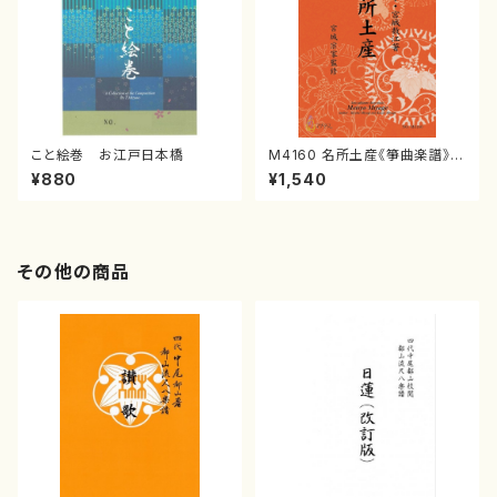
こと絵巻 お江戸日本橋
M4160 名所土産《箏曲楽譜》
（箏/宮城喜代子・宮城数江著・
¥880
¥1,540
宮城宗家監修/箏曲古典楽譜）
その他の商品