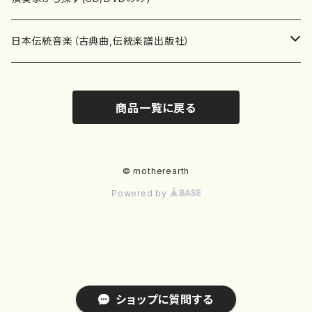
テキストブック
箏・琴（合奏）
混声合唱
青木省三(アオキ ショウゾウ)
チケット
歌・声
か行
邦楽（箏、三味線、尺八等）演奏家
日本伝統音楽（古典曲,伝統楽譜出版社）
事典
三味線（ソロ）
女声合唱
青島広志（アオシマ ヒロシ）
ソプラノ
梯郁夫(カケハシ イクオ)
アルメリア（箏）
雑誌
洋楽器（鍵盤楽器）
さ行
声楽家・合唱団・朗読等
地歌箏曲（箏古典楽譜）
商品一覧に戻る
詩集
三味線（合奏）
男声合唱
秋山健治(アキヤマ ケンジ）
アルト
蔭山滸山(カゲヤマ キョザン)
石川高（笙）
邦楽ジャーナル
ピアノ（ソロ）
斉藤松声(サイトウ ショウセイ)
應和惠子（声楽・ソプラノ）
宮城道雄（宮城宗家監修）
レコード
洋楽器（弦楽器）
た行
洋楽-鍵盤楽器（ピアノ、オルガン等）演奏家
地歌箏曲（三絃古典楽譜）
尺八（ソロ）
児童合唱
秋山邦晴(アキヤマ クニハル)
テノール
景山伸夫(カゲヤマ ノブオ)
伊藤まなみ（箏）
ピアノ（連弾）
斎藤武（サイトウ タケシ）
栗友会女声アンサンブル（合唱・女声合唱）
バイオリン（ソロ）
平良伊津美(タイラ イツミ)
マリーン・ファン・ニューケルケン（ピアノ）
宮城道雄（宮城宗家監修）
雑貨・アクセサリー
洋楽器（木管楽器）
な行
洋楽-弦楽器（バイオリン、ギター等）演奏家
長唄青柳楽譜（唄、三味線楽譜）
© motherearth
Powered by
尺八（合奏）
朗読・語り
芥川也寸志（アクタガワ ヤスシ）
バリトン
葛西聖憲(カサイ マサノリ)
浦上恵子（箏）
ピアノ（合奏）
斎藤友子(サイトウ トモコ)
川口聖加（声楽・ソプラノ）
バイオリン（合奏）
田頭優子(タガシラ ユウコ)
赤城眞理（ピアノ）
フルート（ピッコロを含む）（ソロ）
内藤 明美(ナイトウ アケミ)
戸澤哲夫（バイオリン）
杵屋彌之介(青柳茂三）
用具
洋楽器（金管楽器）
は行
洋楽-木管楽器（フルート、クラリネット等）演奏家
尺八（古典楽譜、伝統楽譜出版社）
邦楽大合奏
歌曲
芦垣美穂(アシガキ ミホ)
バス
片桐朋子(カタギリ トモコ)
小笠原夏美（箏）
オルガン
佐伯圭子(サエキ ケイコ)
平野忠彦（声楽・バリトン）
ビオラ
高野喜長(タカノ キチョウ)
青柳晋（ピアノ）
フルート（ピッコロを含む）（合奏）
永井薫(ナガイ カオル）
工藤真菜（バイオリン）
トランペット
萩原正吟(ハギワラ セイギン)
河村利夫（サクソフォン）
都山楽会楽譜
洋楽器（打楽器）
ま行
洋楽-打楽器（パーカッション、マリンバ等）演奏者
篠笛
ドロシー・アシュビー
その他（声域を指定しない歌など）
かただときこ(カタダ トキコ）
大久保智子（箏）
アコーディオン
坂井情二(サカイ ジョウジ)
河内紀恵（声楽・ソプラノ）
チェロ
高野検校(タカノ ケンギョウ)
伊沢長俊（オルガン）
クラリネット
永井ますみ(ナガイ マスミ）
松本克己（バイオリン）
ホルン
朴守賢(パク スヒョン)
板倉稔（クラリネット）
石垣 征山
マリンバ
セルドン・マイヤーズ
上野信一（パーカッション）
洋楽器（大編成）
や行
洋楽-大編成(オーケストラ、吹奏楽)楽団
ショップに質問する