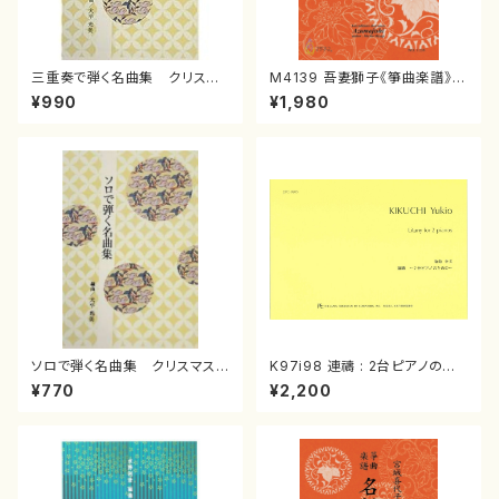
三重奏で弾く名曲集 クリスマ
M4139 吾妻獅子《箏曲楽譜》
スメドレー( 箏2/大平光美 編
（箏/宮城道雄著・宮城宗家監修/
¥990
¥1,980
曲/楽譜）
箏曲古典楽譜）
ソロで弾く名曲集 クリスマス・
K97i98 連禱 : 2台ピアノのた
イブ／恋人がサンタクロース(
めの（2 Pianos / 菊池 幸夫 /
¥770
¥2,200
箏独奏 /大平光美 編曲/楽
楽譜）
譜）