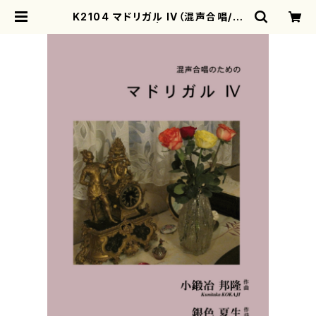
K2104 マドリガル IV（混声合唱/小
鍛冶邦隆/楽譜） | motherearth