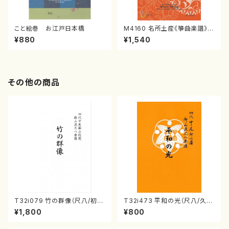
こと絵巻 お江戸日本橋
M4160 名所土産《箏曲楽譜》
（箏/宮城喜代子・宮城数江著・
¥880
¥1,540
宮城宗家監修/箏曲古典楽譜）
その他の商品
T32i079 竹の群像（尺八/初代
T32i473 平和の光（尺八/久本
山本邦山/尺八/都山式譜）都山
玄智/楽譜）都山流公刊楽譜曲
¥1,800
¥800
流公刊楽譜曲番:528
番:2181