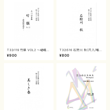
T32i119 竹韻 VOL2 ～嵯峨野
T32i516 石狩川 秋（尺八/唯是
遊歩～（尺八/野村峰山/尺八/都
震一/楽譜）都山no:2225
¥900
¥800
山式譜）都山流公刊楽譜曲番:5
68