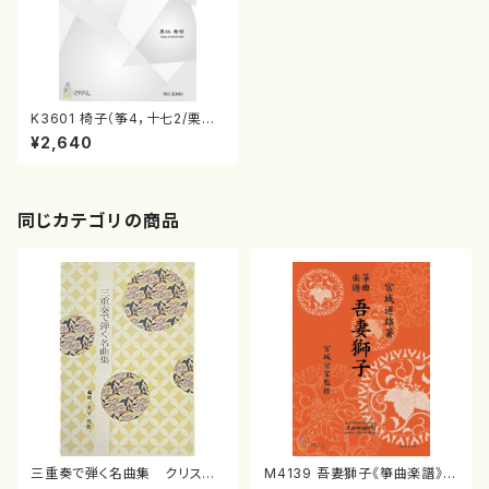
K3601 椅子（筝4，十七2/栗林
秀明/楽譜）
¥2,640
同じカテゴリの商品
三重奏で弾く名曲集 クリスマ
M4139 吾妻獅子《箏曲楽譜》