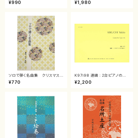
スメドレー( 箏2/大平光美 編
（箏/宮城道雄著・宮城宗家監修/
¥990
¥1,980
曲/楽譜）
箏曲古典楽譜）
ソロで弾く名曲集 クリスマス・
K97i98 連禱 : 2台ピアノのた
イブ／恋人がサンタクロース(
めの（2 Pianos / 菊池 幸夫 /
¥770
¥2,200
箏独奏 /大平光美 編曲/楽
楽譜）
譜）