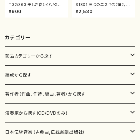
T32i363 美しき春（尺八/久本
S1801 三つのエスキス（箏2，1
玄智/楽譜）都山流公刊楽譜曲
7/清水 脩/楽譜）
¥900
¥2,530
番:2068
カテゴリー
商品カテゴリーから探す
楽譜
編成から探す
書籍
邦楽器
著作者（作曲、作詩、編曲、著者）から探す
書籍
箏・琴（ソロ）
CD・DVD
合唱
あ行
演奏家から探す(CD/DVDのみ)
テキストブック
箏・琴（合奏）
混声合唱
青木省三(アオキ ショウゾウ)
チケット
歌・声
か行
邦楽（箏、三味線、尺八等）演奏家
日本伝統音楽（古典曲,伝統楽譜出版社）