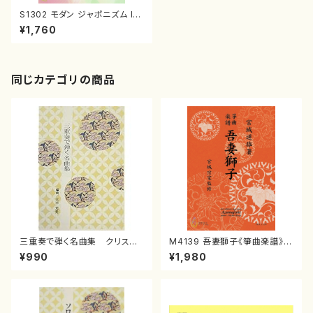
S1302 モダン ジャポニズム I
（歌，ピアノ/斎藤友子/楽譜）
¥1,760
同じカテゴリの商品
三重奏で弾く名曲集 クリスマ
M4139 吾妻獅子《箏曲楽譜》
スメドレー( 箏2/大平光美 編
（箏/宮城道雄著・宮城宗家監修/
¥990
¥1,980
曲/楽譜）
箏曲古典楽譜）