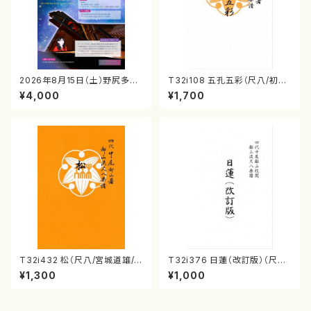
2026年8月15日（土）野尻多佳
T32i108 五孔五彩（尺八/初代
子ピアノリサイタル 音の宝石
石垣征山/尺八/都山式譜）都山
¥4,000
¥1,700
箱チケット一般
流公刊楽譜曲番:557
T32i432 松（尺八/宮城道雄/
T32i376 日蓮（改訂版）（尺八/
楽譜）都山流公刊楽譜曲番:213
宮城道雄/楽譜）都山流公刊楽譜
¥1,300
¥1,000
8
曲番:2081