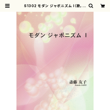
S1302 モダン ジャポニズム I（歌，ピ
アノ/斎藤友子/楽譜） | mothereart
h