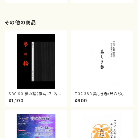
その他の商品
S30i90 夢の輪（箏4，17-2/沢
T32i363 美しき春（尺八/久本
井比河流/楽譜）
玄智/楽譜）都山流公刊楽譜曲
¥1,100
¥900
番:2068