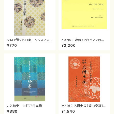
ソロで弾く名曲集 クリスマス・
K97i98 連禱 : 2台ピアノのた
イブ／恋人がサンタクロース(
めの（2 Pianos / 菊池 幸夫 /
¥770
¥2,200
箏独奏 /大平光美 編曲/楽
楽譜）
譜）
こと絵巻 お江戸日本橋
M4160 名所土産《箏曲楽譜》
（箏/宮城喜代子・宮城数江著・
¥880
¥1,540
宮城宗家監修/箏曲古典楽譜）