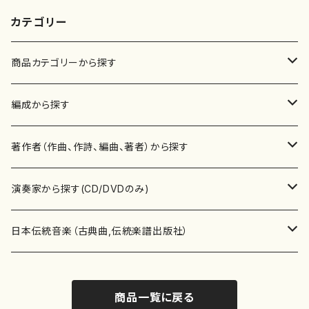
カテゴリー
商品カテゴリーから探す
楽譜
編成から探す
書籍
邦楽器
著作者（作曲、作詩、編曲、著者）から探す
書籍
箏・琴（ソロ）
CD・DVD
合唱
あ行
演奏家から探す(CD/DVDのみ)
テキストブック
箏・琴（合奏）
混声合唱
青木省三(アオキ ショウゾウ)
チケット
歌・声
か行
邦楽（箏、三味線、尺八等）演奏家
日本伝統音楽（古典曲,伝統楽譜出版社）
事典
三味線（ソロ）
女声合唱
青島広志（アオシマ ヒロシ）
ソプラノ
梯郁夫(カケハシ イクオ)
アルメリア（箏）
雑誌
洋楽器（鍵盤楽器）
さ行
声楽家・合唱団・朗読等
地歌箏曲（箏古典楽譜）
商品一覧に戻る
詩集
三味線（合奏）
男声合唱
秋山健治(アキヤマ ケンジ）