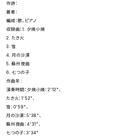
作詩：
著者：
編成：歌，ピアノ
収録曲：1. 夕焼小焼
2. たき火
3. 雪
4. 月の沙漠
5. 蘇州夜曲
6. 七つの子
作曲年 :
演奏時間：夕焼小焼：2'12"、
たき火：1'52"、
雪：0'59"、
月の沙漠：5'38"、
蘇州夜曲：4'31"、
七つの子：3'34"