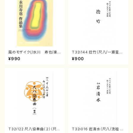
風のモザイク(/水川 寿也/楽
T32i144 捻竹（尺八/一瀬星山/
譜）
尺八/都山式譜）都山流公刊楽譜
¥990
¥900
曲番:593
T32i122 尺八協奏曲（２）（尺
T32i016 岩清水（尺八/流祖 中