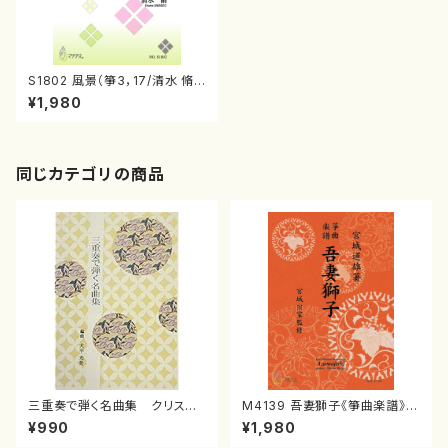
S1802 風景（箏3，17/清水 脩/
楽譜）
¥1,980
同じカテゴリの商品
三重奏で弾く名曲集 クリスマ
M4139 吾妻獅子《箏曲楽譜》
スメドレー( 箏2/大平光美 編
（箏/宮城道雄著・宮城宗家監修/
¥990
¥1,980
曲/楽譜）
箏曲古典楽譜）