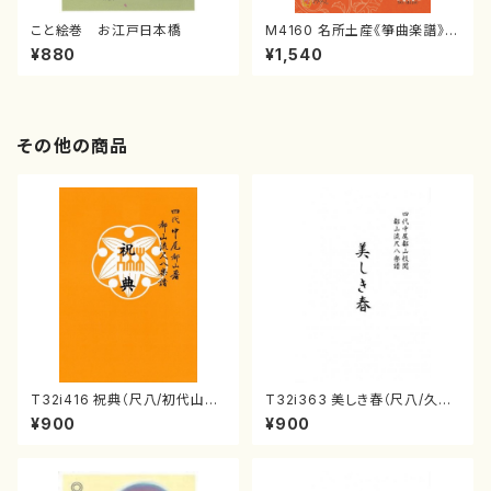
こと絵巻 お江戸日本橋
M4160 名所土産《箏曲楽譜》
（箏/宮城喜代子・宮城数江著・
¥880
¥1,540
宮城宗家監修/箏曲古典楽譜）
その他の商品
T32i416 祝典（尺八/初代山川
T32i363 美しき春（尺八/久本
園松/楽譜）都山流公刊楽譜曲
玄智/楽譜）都山流公刊楽譜曲
¥900
¥900
番:2121
番:2068