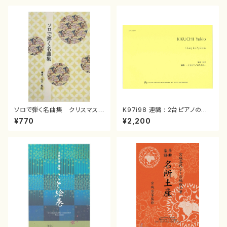
ソロで弾く名曲集 クリスマス・
K97i98 連禱 : 2台ピアノのた
イブ／恋人がサンタクロース(
めの（2 Pianos / 菊池 幸夫 /
¥770
¥2,200
箏独奏 /大平光美 編曲/楽
楽譜）
譜）