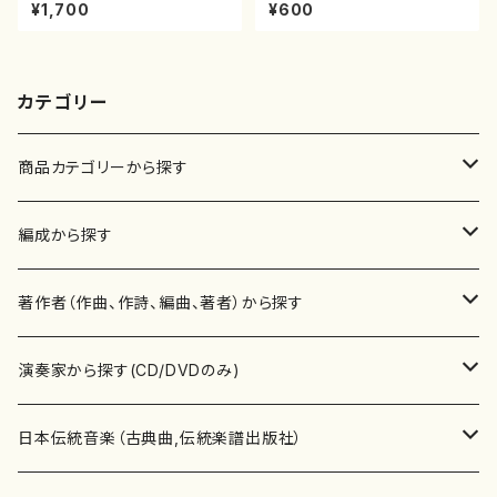
八/二代 山本邦山/尺八/都山式
尾都山/楽譜）都山：15
¥1,700
¥600
譜）都山流公刊楽譜曲番:571
カテゴリー
商品カテゴリーから探す
楽譜
編成から探す
書籍
邦楽器
著作者（作曲、作詩、編曲、著者）から探す
書籍
箏・琴（ソロ）
CD・DVD
合唱
あ行
演奏家から探す(CD/DVDのみ)
テキストブック
箏・琴（合奏）
混声合唱
青木省三(アオキ ショウゾウ)
チケット
歌・声
か行
邦楽（箏、三味線、尺八等）演奏家
日本伝統音楽（古典曲,伝統楽譜出版社）
事典
三味線（ソロ）
女声合唱
青島広志（アオシマ ヒロシ）