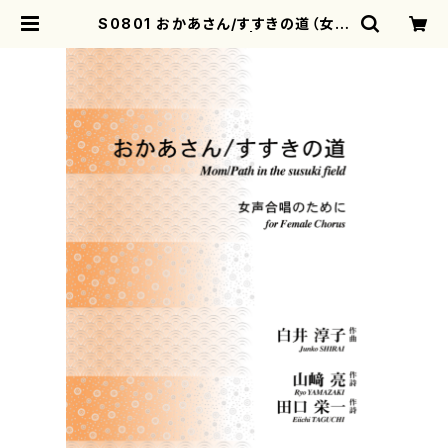
S0801 おかあさん/すすきの道（女声
合唱/白井淳子/楽譜） | motherear
th