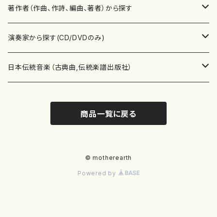
書籍
邦楽器
著作者（作曲、作詩、編曲、著者）から探す
書籍
箏・琴（ソロ）
CD・DVD
合唱
あ行
演奏家から探す(CD/DVDのみ)
テキストブック
箏・琴（合奏）
混声合唱
青木省三(アオキ ショウゾウ)
チケット
歌・声
か行
邦楽（箏、三味線、尺八等）演奏家
日本伝統音楽（古典曲,伝統楽譜出版社）
事典
三味線（ソロ）
女声合唱
青島広志（アオシマ ヒロシ）
ソプラノ
梯郁夫(カケハシ イクオ)
アルメリア（箏）
雑誌
洋楽器（鍵盤楽器）
さ行
声楽家・合唱団・朗読等
地歌箏曲（箏古典楽譜）
商品一覧に戻る
詩集
三味線（合奏）
男声合唱
秋山健治(アキヤマ ケンジ）
アルト
蔭山滸山(カゲヤマ キョザン)
石川高（笙）
邦楽ジャーナル
ピアノ（ソロ）
斉藤松声(サイトウ ショウセイ)
應和惠子（声楽・ソプラノ）
宮城道雄（宮城宗家監修）
レコード
洋楽器（弦楽器）
た行
洋楽-鍵盤楽器（ピアノ、オルガン等）演奏家
地歌箏曲（三絃古典楽譜）
尺八（ソロ）
児童合唱
秋山邦晴(アキヤマ クニハル)
テノール
景山伸夫(カゲヤマ ノブオ)
伊藤まなみ（箏）
ピアノ（連弾）
斎藤武（サイトウ タケシ）
栗友会女声アンサンブル（合唱・女声合唱）
バイオリン（ソロ）
平良伊津美(タイラ イツミ)
マリーン・ファン・ニューケルケン（ピアノ）
宮城道雄（宮城宗家監修）
雑貨・アクセサリー
洋楽器（木管楽器）
な行
洋楽-弦楽器（バイオリン、ギター等）演奏家
長唄青柳楽譜（唄、三味線楽譜）
© motherearth
Powered by
尺八（合奏）
朗読・語り
芥川也寸志（アクタガワ ヤスシ）
バリトン
葛西聖憲(カサイ マサノリ)
浦上恵子（箏）
ピアノ（合奏）
斎藤友子(サイトウ トモコ)
川口聖加（声楽・ソプラノ）
バイオリン（合奏）
田頭優子(タガシラ ユウコ)
赤城眞理（ピアノ）
フルート（ピッコロを含む）（ソロ）
内藤 明美(ナイトウ アケミ)
戸澤哲夫（バイオリン）
杵屋彌之介(青柳茂三）
用具
洋楽器（金管楽器）
は行
洋楽-木管楽器（フルート、クラリネット等）演奏家
尺八（古典楽譜、伝統楽譜出版社）
邦楽大合奏
歌曲
芦垣美穂(アシガキ ミホ)
バス
片桐朋子(カタギリ トモコ)
小笠原夏美（箏）
オルガン
佐伯圭子(サエキ ケイコ)
平野忠彦（声楽・バリトン）
ビオラ
高野喜長(タカノ キチョウ)
青柳晋（ピアノ）
フルート（ピッコロを含む）（合奏）
永井薫(ナガイ カオル）
工藤真菜（バイオリン）
トランペット
萩原正吟(ハギワラ セイギン)
河村利夫（サクソフォン）
都山楽会楽譜
洋楽器（打楽器）
ま行
洋楽-打楽器（パーカッション、マリンバ等）演奏者