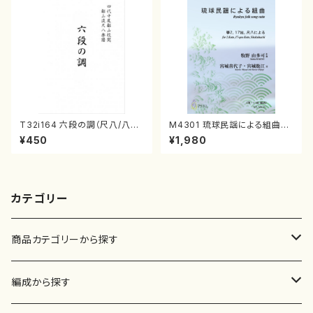
T32i164 六段の調（尺八/八橋
M4301 琉球民謡による組曲
検校/楽譜）都山流公刊楽譜曲
（箏/牧野由多可作曲/宮城喜代
¥450
¥1,980
番:1016
子・宮城数江著/箏曲楽譜）
カテゴリー
商品カテゴリーから探す
楽譜
編成から探す