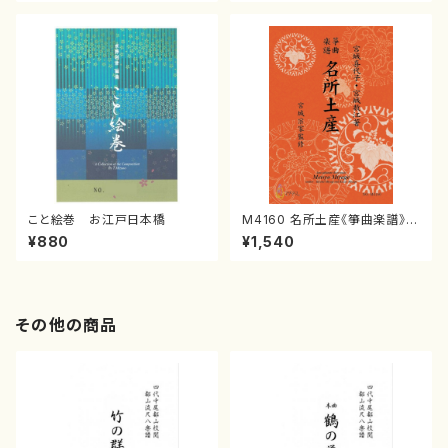
譜）
こと絵巻 お江戸日本橋
M4160 名所土産《箏曲楽譜》
（箏/宮城喜代子・宮城数江著・
¥880
¥1,540
宮城宗家監修/箏曲古典楽譜）
その他の商品