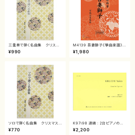
三重奏で弾く名曲集 クリスマ
M4139 吾妻獅子《箏曲楽譜》
スメドレー( 箏2/大平光美 編
（箏/宮城道雄著・宮城宗家監修/
¥990
¥1,980
曲/楽譜）
箏曲古典楽譜）
ソロで弾く名曲集 クリスマス・
K97i98 連禱 : 2台ピアノのた
イブ／恋人がサンタクロース(
めの（2 Pianos / 菊池 幸夫 /
¥770
¥2,200
箏独奏 /大平光美 編曲/楽
楽譜）