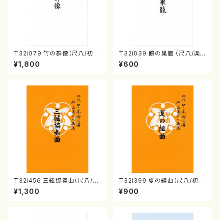
T32i079 竹の群像（尺八/初代
T32i039 鶴の巣籠 （尺八/楽
山本邦山/尺八/都山式譜）都山
譜）都山no.38
¥1,800
¥600
流公刊楽譜曲番:528
T32i456 三絃協奏曲（尺八/中
T32i399 夏の組曲（尺八/初代
能島欣一/楽譜）都山流公刊楽譜
山川園松/楽譜）都山流公刊楽譜
¥1,300
¥900
曲番:2164
曲番:2104