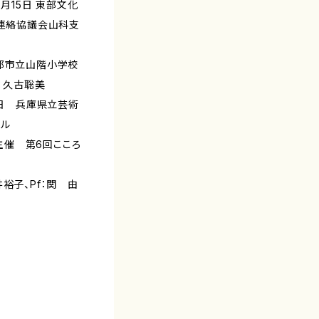
1月15日 東部文化
A連絡協議会山科支
京都市立山階小学校
f：久古聡美
4日 兵庫県立芸術
ール
催 第6回こころ
裕子、Pf：関 由