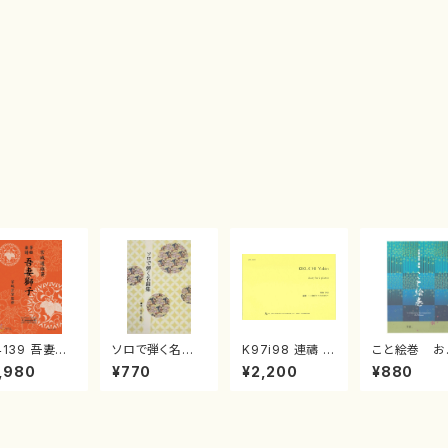
4139 吾妻獅
ソロで弾く名曲
K97i98 連禱 :
こと絵巻 お
《箏曲楽譜》
集 クリスマス・
2台ピアノのため
戸日本橋
,980
¥770
¥2,200
¥880
箏/宮城道雄
イブ／恋人がサ
の（2 Pianos /
・宮城宗家監
ンタクロース(
菊池 幸夫 / 楽
/箏曲古典楽
箏独奏 /大平
譜）
）
光美 編曲/楽
譜）