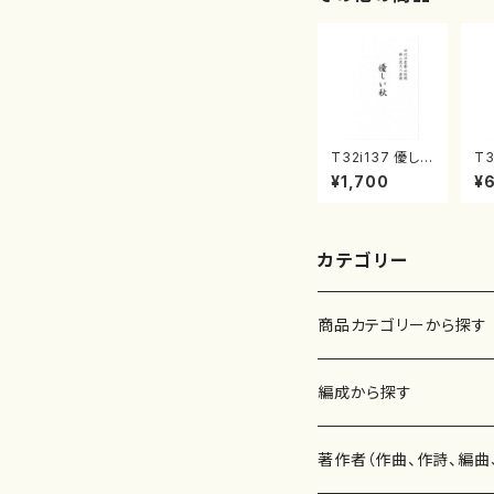
T32i137 優しい
T3
秋（尺八/二代 山
巣
¥1,700
¥
本邦山/尺八/都
譜
山式譜）都山流
公刊楽譜曲番:5
86
カテゴリー
商品カテゴリーから探す
楽譜
編成から探す
書籍
邦楽器
著作者（作曲、作詩、編曲