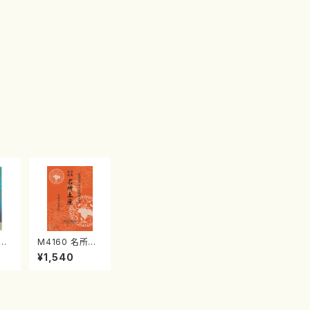
江
M4160 名所土
産《箏曲楽譜》
¥1,540
（箏/宮城喜代
子・宮城数江著・
宮城宗家監修/
箏曲古典楽譜）