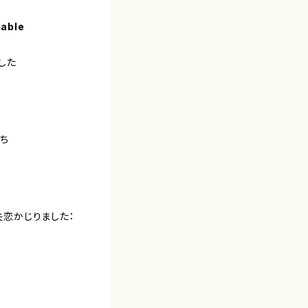
lable
した
ち
、失恋かじりました：