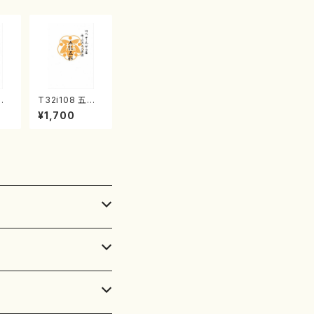
清
T32i108 五孔
 中
五彩（尺八/初代
¥1,700
）都
石垣征山/尺八/
都山式譜）都山
流公刊楽譜曲番:
557