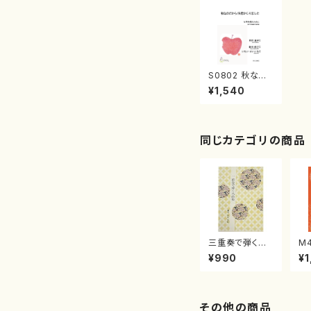
S0802 秋なの
だから/失恋かじ
¥1,540
りました（女声合
唱/白井淳子/楽
譜）
同じカテゴリの商品
三重奏で弾く名
M
曲集 クリスマ
子
¥990
¥1
スメドレー( 箏
（
2/大平光美 編
著
曲/楽譜）
修
譜
その他の商品