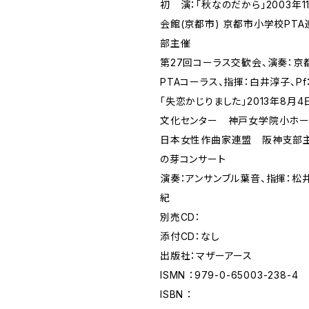
初 演：「秋なのだから」2003年1
会館(京都市) 京都市小学校PT
部主催
第27回コーラス交歓会、演奏：
PTAコーラス、指揮：白井淳子、P
「失恋かじりました」2013年8月
文化センター 神戸女学院小ホ
日本女性作曲家連盟 阪神支部主
の芽コンサート
演奏：アンサンブル葉音、指揮：松井
紀
別売CD：
添付CD：なし
出版社：マザーアース
ISMN ：979-0-65003-238-4
ISBN ：