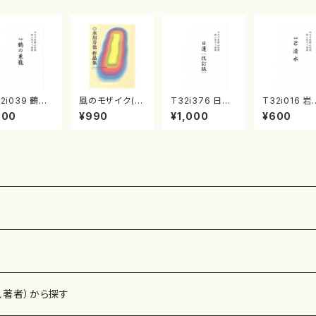
2i039 鶴の
風のモザイク(/
T32i376 日蓮
T32i016 岩
籠 （尺八/楽
水川 寿也/楽
（改訂版）（尺八/
水（尺八/流祖
600
¥990
¥1,000
¥600
）都山no.38
譜）
宮城道雄/楽譜）
尾都山/楽譜
都山流公刊楽譜
山：15
曲番:2081
、著者）から探す