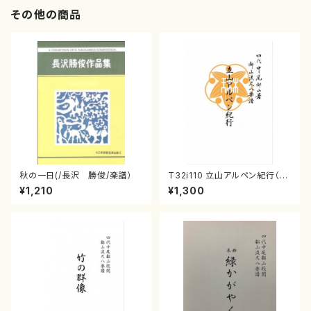
その他の商品
秋の一日(/長沢 勝俊/楽譜）
T32i110 立山アルペン紀行（尺
八/初代 石垣征山/尺八/都山式
¥1,210
¥1,300
譜）都山流公刊楽譜曲番:559