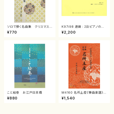
ソロで弾く名曲集 クリスマス・
K97i98 連禱 : 2台ピアノのた
イブ／恋人がサンタクロース(
めの（2 Pianos / 菊池 幸夫 /
¥770
¥2,200
箏独奏 /大平光美 編曲/楽
楽譜）
譜）
こと絵巻 お江戸日本橋
M4160 名所土産《箏曲楽譜》
（箏/宮城喜代子・宮城数江著・
¥880
¥1,540
宮城宗家監修/箏曲古典楽譜）