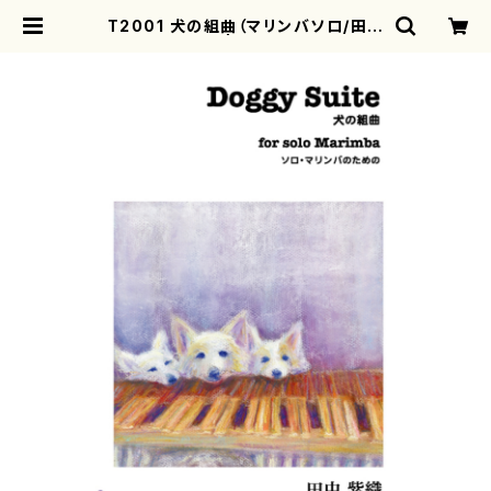
T2001 犬の組曲（マリンバソロ/田中
紫織/楽譜） | motherearth