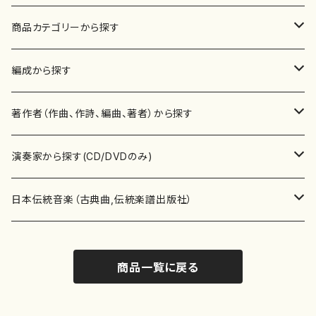
商品カテゴリーから探す
楽譜
編成から探す
書籍
邦楽器
著作者（作曲、作詩、編曲、著者）から探す
書籍
箏・琴（ソロ）
CD・DVD
合唱
あ行
演奏家から探す(CD/DVDのみ)
テキストブック
箏・琴（合奏）
混声合唱
青木省三(アオキ ショウゾウ)
チケット
歌・声
か行
邦楽（箏、三味線、尺八等）演奏家
日本伝統音楽（古典曲,伝統楽譜出版社）
事典
三味線（ソロ）
女声合唱
青島広志（アオシマ ヒロシ）
ソプラノ
梯郁夫(カケハシ イクオ)
アルメリア（箏）
雑誌
洋楽器（鍵盤楽器）
さ行
声楽家・合唱団・朗読等
地歌箏曲（箏古典楽譜）
商品一覧に戻る
詩集
三味線（合奏）
男声合唱
秋山健治(アキヤマ ケンジ）
アルト
蔭山滸山(カゲヤマ キョザン)
石川高（笙）
邦楽ジャーナル
ピアノ（ソロ）
斉藤松声(サイトウ ショウセイ)
應和惠子（声楽・ソプラノ）
宮城道雄（宮城宗家監修）
レコード
洋楽器（弦楽器）
た行
洋楽-鍵盤楽器（ピアノ、オルガン等）演奏家
地歌箏曲（三絃古典楽譜）
尺八（ソロ）