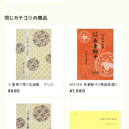
同じカテゴリの商品
三重奏で弾く名曲集 クリスマ
M4139 吾妻獅子《箏曲楽譜》
スメドレー( 箏2/大平光美 編
（箏/宮城道雄著・宮城宗家監修/
¥990
¥1,980
曲/楽譜）
箏曲古典楽譜）