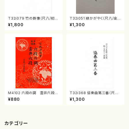
T32i079 竹の群像（尺八/初代
T32i051 緑かがやく（尺八/金
山本邦山/尺八/都山式譜）都山
森高山/楽譜）都山流公刊楽譜曲
¥1,800
¥1,300
流公刊楽譜曲番:528
番：50
M4102 六段の調 雲井六段
T32i368 協奏曲第三番（尺八/
（箏/宮城道雄著・宮城宗家監修/
唯是震一/楽譜）都山流公刊楽譜
¥880
¥1,300
箏曲古典楽譜）
曲番:2073
カテゴリー