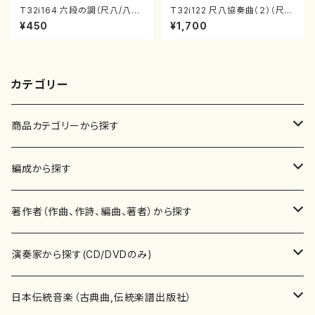
T32i164 六段の調（尺八/八橋
T32i122 尺八協奏曲（２）（尺
検校/楽譜）都山流公刊楽譜曲
八/二代 山本邦山/尺八/都山式
¥450
¥1,700
番:1016
譜）都山流公刊楽譜曲番:571
カテゴリー
商品カテゴリーから探す
楽譜
編成から探す
書籍
邦楽器
著作者（作曲、作詩、編曲、著者）から探す
書籍
箏・琴（ソロ）
CD・DVD
合唱
あ行
演奏家から探す(CD/DVDのみ)
テキストブック
箏・琴（合奏）
混声合唱
青木省三(アオキ ショウゾウ)
チケット
歌・声
か行
邦楽（箏、三味線、尺八等）演奏家
日本伝統音楽（古典曲,伝統楽譜出版社）