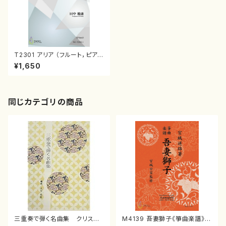
T2301 アリア （フルート，ピア
ノ/田中範康/楽譜）
¥1,650
同じカテゴリの商品
三重奏で弾く名曲集 クリスマ
M4139 吾妻獅子《箏曲楽譜》