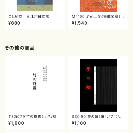
こと絵巻 お江戸日本橋
M4160 名所土産《箏曲楽譜》
（箏/宮城喜代子・宮城数江著・
¥880
¥1,540
宮城宗家監修/箏曲古典楽譜）
その他の商品
T32i079 竹の群像（尺八/初代
S30i90 夢の輪（箏4，17-2/沢
山本邦山/尺八/都山式譜）都山
井比河流/楽譜）
¥1,800
¥1,100
流公刊楽譜曲番:528