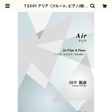
T2301 アリア （フルート，ピアノ/田中
範康/楽譜） | motherearth