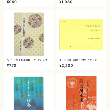
スメドレー( 箏2/大平光美 編
（箏/宮城道雄著・宮城宗家監修/
¥990
¥1,980
曲/楽譜）
箏曲古典楽譜）
ソロで弾く名曲集 クリスマス・
K97i98 連禱 : 2台ピアノのた
イブ／恋人がサンタクロース(
めの（2 Pianos / 菊池 幸夫 /
¥770
¥2,200
箏独奏 /大平光美 編曲/楽
楽譜）
譜）