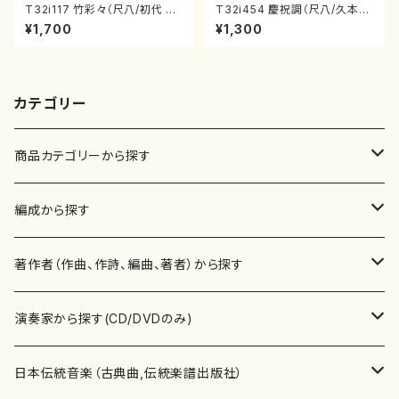
T32i117 竹彩々（尺八/初代 山
T32i454 慶祝調（尺八/久本玄
本邦山/尺八/都山式譜）都山流
智/楽譜）都山流公刊楽譜曲番:2
¥1,700
¥1,300
公刊楽譜曲番:566
161
カテゴリー
商品カテゴリーから探す
楽譜
編成から探す
書籍
邦楽器
著作者（作曲、作詩、編曲、著者）から探す
書籍
箏・琴（ソロ）
CD・DVD
合唱
あ行
演奏家から探す(CD/DVDのみ)
テキストブック
箏・琴（合奏）
混声合唱
青木省三(アオキ ショウゾウ)
チケット
歌・声
か行
邦楽（箏、三味線、尺八等）演奏家
日本伝統音楽（古典曲,伝統楽譜出版社）