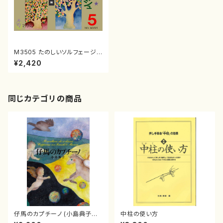
M3505 たのしいソルフェージュ
5巻（ソルフェージュテキスト/田
¥2,420
中範康/テキスト）
同じカテゴリの商品
仔馬のカプチーノ (小島典子／
中柱の使い方
書籍)