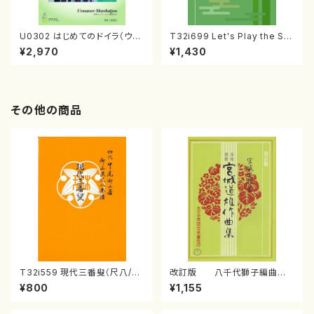
U0302 はじめてのドイラ（ウズ
T32i699 Let's Play the Sh
ベキスタン・ドイラ教則本/ウスマ
akuhachi（教則本・英語版）
¥2,970
¥1,430
ノフ・シャフカチョン/日本語版）
その他の商品
T32i559 現代三番叟（尺八/杵
改訂版 八千代獅子編曲
屋正邦/楽譜）都山流公刊楽譜曲
（編曲八千代獅子）(/宮城道
¥800
¥1,155
番:2269
雄/楽譜）