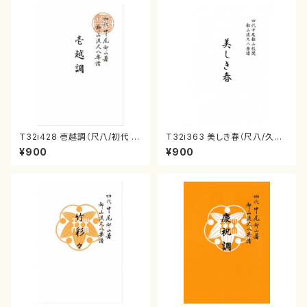
T32i428 壱越調（尺八/初代 中
T32i363 美しき春（尺八/久本
村双葉/楽譜）都山流公刊楽譜曲
玄智/楽譜）都山流公刊楽譜曲
¥900
¥900
番:2133
番:2068