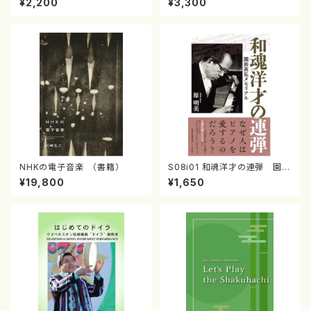
¥2,200
¥3,300
NHKの電子音楽 （書籍）
S08i01 和魂洋才の連弾 園田
高弘メモリアル （原明美/書籍）
¥19,800
¥1,650