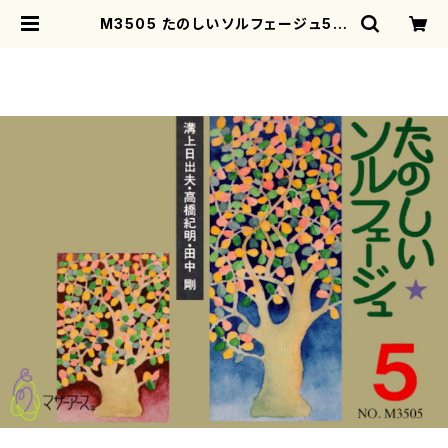
M3505 たのしいソルフェージュ5巻
（ソルフェージュテキスト/田中範康/
テキスト） | motherearth